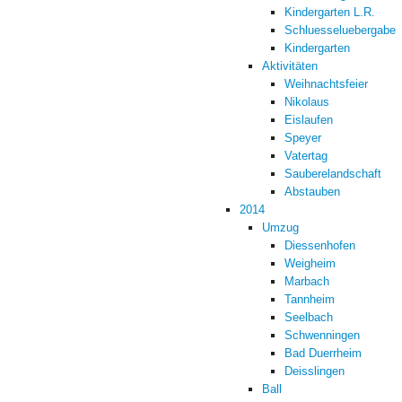
Kindergarten L.R.
Schluesseluebergabe
Kindergarten
Aktivitäten
Weihnachtsfeier
Nikolaus
Eislaufen
Speyer
Vatertag
Sauberelandschaft
Abstauben
2014
Umzug
Diessenhofen
Weigheim
Marbach
Tannheim
Seelbach
Schwenningen
Bad Duerrheim
Deisslingen
Ball