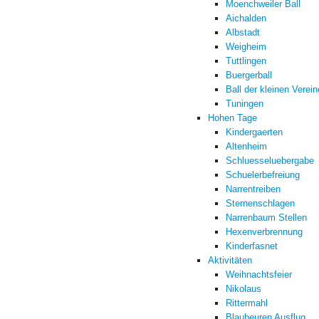
Moenchweiler Ball
Aichalden
Albstadt
Weigheim
Tuttlingen
Buergerball
Ball der kleinen Verein
Tuningen
Hohen Tage
Kindergaerten
Altenheim
Schluesseluebergabe
Schuelerbefreiung
Narrentreiben
Sternenschlagen
Narrenbaum Stellen
Hexenverbrennung
Kinderfasnet
Aktivitäten
Weihnachtsfeier
Nikolaus
Rittermahl
Blaubeuren Ausflug