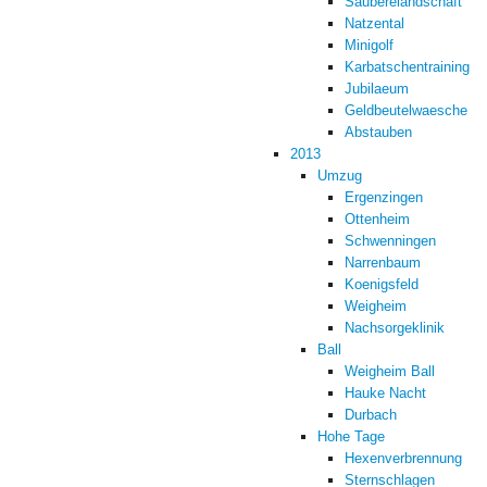
Sauberelandschaft
Natzental
Minigolf
Karbatschentraining
Jubilaeum
Geldbeutelwaesche
Abstauben
2013
Umzug
Ergenzingen
Ottenheim
Schwenningen
Narrenbaum
Koenigsfeld
Weigheim
Nachsorgeklinik
Ball
Weigheim Ball
Hauke Nacht
Durbach
Hohe Tage
Hexenverbrennung
Sternschlagen