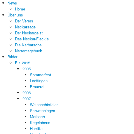
News
Home
Über uns
Der Verein
Neckarsage
Der Neckargeist
Das Neckar-Fleckle
Die Karbatsche
Narrentagebuch
Bilder
Bis 2015
2005
Sommerfest
Loeffingen
Brauerei
2006
2007
Weihnachtsfeier
Schwenningen
Marbach
Kegelabend
Huettte