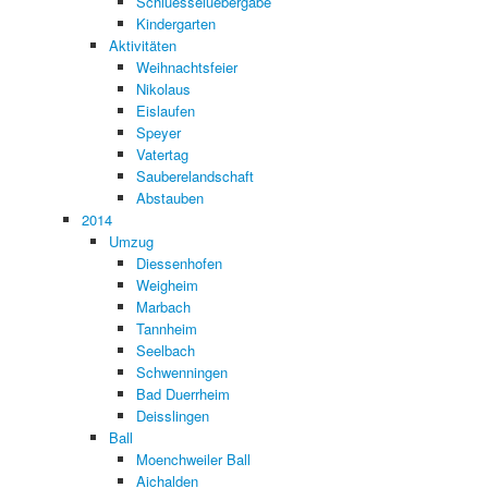
Schluesseluebergabe
Kindergarten
Aktivitäten
Weihnachtsfeier
Nikolaus
Eislaufen
Speyer
Vatertag
Sauberelandschaft
Abstauben
2014
Umzug
Diessenhofen
Weigheim
Marbach
Tannheim
Seelbach
Schwenningen
Bad Duerrheim
Deisslingen
Ball
Moenchweiler Ball
Aichalden