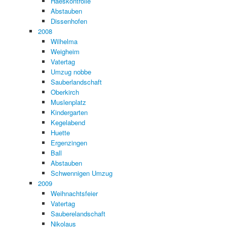
Haeskontrolle
Abstauben
Dissenhofen
2008
Wilhelma
Weigheim
Vatertag
Umzug nobbe
Sauberlandschaft
Oberkirch
Muslenplatz
Kindergarten
Kegelabend
Huette
Ergenzingen
Ball
Abstauben
Schwennigen Umzug
2009
Weihnachtsfeier
Vatertag
Sauberelandschaft
Nikolaus