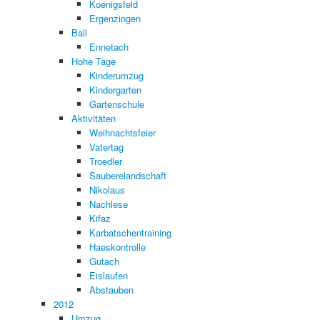
Koenigsfeld
Ergenzingen
Ball
Ennetach
Hohe Tage
Kinderumzug
Kindergarten
Gartenschule
Aktivitäten
Weihnachtsfeier
Vatertag
Troedler
Sauberelandschaft
Nikolaus
Nachlese
Kifaz
Karbatschentraining
Haeskontrolle
Gutach
Eislaufen
Abstauben
2012
Umzug