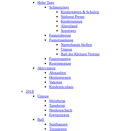
Hohe Tage
Schmotziger
Kindergärten & Schulen
Südwest Presse
Kinderumzug
Alpenland
Sonstiges
Fasnetsfreitag
Fasnetssamstag
Narrenbaum Stellen
Umzug
Ball der Kleinen Vereine
Fasnetssuntig
Rosenmontag
Aktivitäten
Abstauben
Herringsessen
Vatertag
Kindernicolaus
2018
Umzug
Weigheim
Tannheim
Niedereschach
Ergenzingen
Ball
Sunthausen
Trossingen