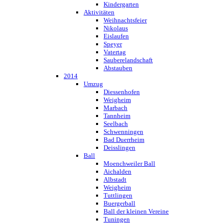
Kindergarten
Aktivitäten
Weihnachtsfeier
Nikolaus
Eislaufen
Speyer
Vatertag
Sauberelandschaft
Abstauben
2014
Umzug
Diessenhofen
Weigheim
Marbach
Tannheim
Seelbach
Schwenningen
Bad Duerrheim
Deisslingen
Ball
Moenchweiler Ball
Aichalden
Albstadt
Weigheim
Tuttlingen
Buergerball
Ball der kleinen Vereine
Tuningen