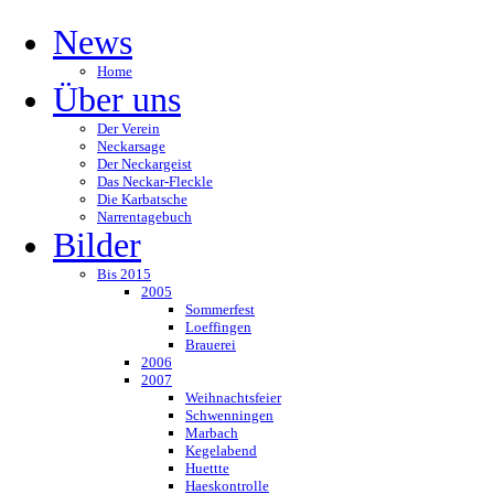
News
Home
Über uns
Der Verein
Neckarsage
Der Neckargeist
Das Neckar-Fleckle
Die Karbatsche
Narrentagebuch
Bilder
Bis 2015
2005
Sommerfest
Loeffingen
Brauerei
2006
2007
Weihnachtsfeier
Schwenningen
Marbach
Kegelabend
Huettte
Haeskontrolle