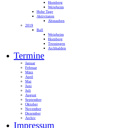
Hornberg
Weigheim
Hohe Tage
Aktivitaten
Abstauben
2019
Ball
Weigheim
Hornberg
Trossingen
Aichhalden
Termine
Januar
Februar
März
April
Mai
Juni
Juli
August
September
Oktober
November
Dezember
Archiv
Impressum