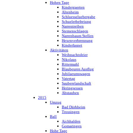
Hohen Tage
Kindergaerten
Altenheim
Schluesseluebergabe
Schuelerbefreiung
Narrentreiben
Sternenschlagen
Narrenbaum Stellen
Hexenverbrennung
Kinderfasnet
Aktivitäten
Weihnachtsfeier
Nikolaus
Rittermahl
Blaubeuren Ausflug
Jubilaeumswagen
Vatertag
Sauberelandschaft
Heringsessen
Abstauben
2015
Umzug
Bad Dürhheim
Trossingen
Ball
Aichhalden
Gomaringen
Hohe Tage