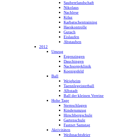
Sauberelandschaft
Nikolaus
Nachlese
Kifaz
Karbatschentraining
Haeskontrolle
Gutach
Eislaufen
Abstauben
2012
Umzug
Ergenzingen
Dauchingen
Nachsorgeklinik
Koenigsfeld
Ball
Weigheim
Taennlegeisterball
Albstadt
Ball der kleinen Vereine
Hohe Tage
Sternschlagen
Kinderumzug
Hirschbergschule
Gartenschule
Fastnet Samstag
Aktivitäten
Weihnachtsfeier