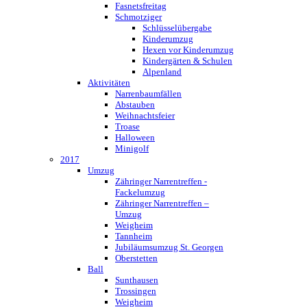
Fasnetsfreitag
Schmotziger
Schlüsselübergabe
Kinderumzug
Hexen vor Kinderumzug
Kindergärten & Schulen
Alpenland
Aktivitäten
Narrenbaumfällen
Abstauben
Weihnachtsfeier
Troase
Halloween
Minigolf
2017
Umzug
Zähringer Narrentreffen -
Fackelumzug
Zähringer Narrentreffen –
Umzug
Weigheim
Tannheim
Jubiläumsumzug St. Georgen
Oberstetten
Ball
Sunthausen
Trossingen
Weigheim