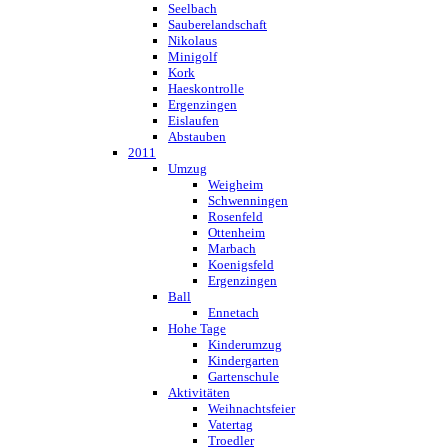
Seelbach
Sauberelandschaft
Nikolaus
Minigolf
Kork
Haeskontrolle
Ergenzingen
Eislaufen
Abstauben
2011
Umzug
Weigheim
Schwenningen
Rosenfeld
Ottenheim
Marbach
Koenigsfeld
Ergenzingen
Ball
Ennetach
Hohe Tage
Kinderumzug
Kindergarten
Gartenschule
Aktivitäten
Weihnachtsfeier
Vatertag
Troedler