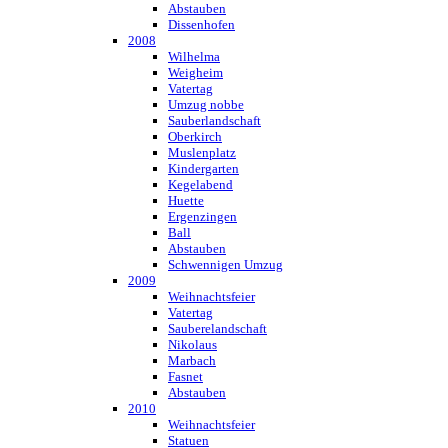
Abstauben
Dissenhofen
2008
Wilhelma
Weigheim
Vatertag
Umzug nobbe
Sauberlandschaft
Oberkirch
Muslenplatz
Kindergarten
Kegelabend
Huette
Ergenzingen
Ball
Abstauben
Schwennigen Umzug
2009
Weihnachtsfeier
Vatertag
Sauberelandschaft
Nikolaus
Marbach
Fasnet
Abstauben
2010
Weihnachtsfeier
Statuen