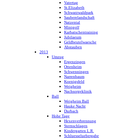
Vatertag
St.Elizabeth
Schwarzwaldpark
Sauberelandschaft
Natzental
Minigolf
Karbatschentraining
Jubilaeum
Geldbeutelwaesche
Abstauben
2013
Umzug
Ergenzingen
Ottenheim
Schwenningen
Narrenbaum
Koenigsfeld
Weigheim
Nachsorgeklinik
Ball
Weigheim Ball
Hauke Nacht
Durbach
Hohe Tage
Hexenverbrennung
Sternschlagen
Kindergarten L.R.
Schluesseluebergabe