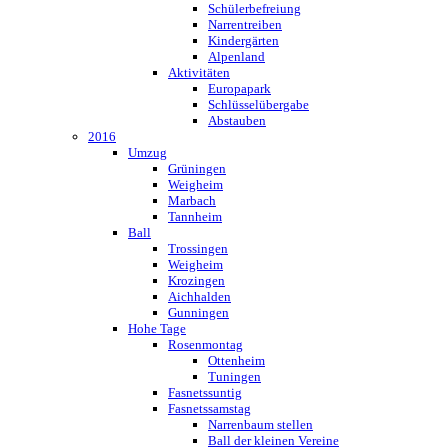
Schülerbefreiung
Narrentreiben
Kindergärten
Alpenland
Aktivitäten
Europapark
Schlüsselübergabe
Abstauben
2016
Umzug
Grüningen
Weigheim
Marbach
Tannheim
Ball
Trossingen
Weigheim
Krozingen
Aichhalden
Gunningen
Hohe Tage
Rosenmontag
Ottenheim
Tuningen
Fasnetssuntig
Fasnetssamstag
Narrenbaum stellen
Ball der kleinen Vereine