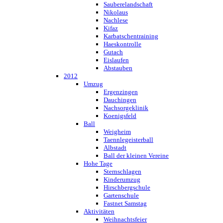
Sauberelandschaft
Nikolaus
Nachlese
Kifaz
Karbatschentraining
Haeskontrolle
Gutach
Eislaufen
Abstauben
2012
Umzug
Ergenzingen
Dauchingen
Nachsorgeklinik
Koenigsfeld
Ball
Weigheim
Taennlegeisterball
Albstadt
Ball der kleinen Vereine
Hohe Tage
Sternschlagen
Kinderumzug
Hirschbergschule
Gartenschule
Fastnet Samstag
Aktivitäten
Weihnachtsfeier