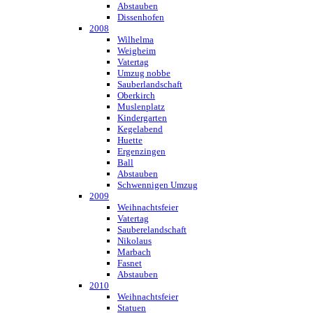
Abstauben
Dissenhofen
2008
Wilhelma
Weigheim
Vatertag
Umzug nobbe
Sauberlandschaft
Oberkirch
Muslenplatz
Kindergarten
Kegelabend
Huette
Ergenzingen
Ball
Abstauben
Schwennigen Umzug
2009
Weihnachtsfeier
Vatertag
Sauberelandschaft
Nikolaus
Marbach
Fasnet
Abstauben
2010
Weihnachtsfeier
Statuen