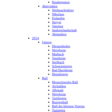
Kindergarten
Aktivitäten
Weihnachtsfeier
Nikolaus
Eislaufen
Speyer
Vatertag
Sauberelandschaft
Abstauben
2014
Umzug
Diessenhofen
Weigheim
Marbach
Tannheim
Seelbach
Schwenningen
Bad Duerrheim
Deisslingen
Ball
Moenchweiler Ball
Aichalden
Albstadt
Weigheim
Tuttlingen
Buergerball
Ball der kleinen Vereine
Tuningen