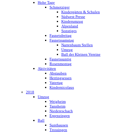
Hohe Tage
Schmotziger
Kindergärten & Schulen
Südwest Presse
Kinderumzug
Alpenland
Sonstiges
Fasnetsfreitag
Fasnetssamstag
Narrenbaum Stellen
Umzug
Ball der Kleinen Vereine
Fasnetssuntig
Rosenmontag
Aktivitäten
Abstauben
Herringsessen
Vatertag
Kindernicolaus
2018
Umzug
Weigheim
Tannheim
Niedereschach
Ergenzingen
Ball
Sunthausen
Trossingen