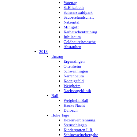
Vatertag
St.Elizabeth
Schwarzwaldpark
Sauberelandschaft
Natzental
Minigolf
Karbatschentraining
Jubilaeum
Geldbeutelwaesche
Abstauben
2013
Umzug
Ergenzingen
Ottenheim
Schwenningen
Narrenbaum
Koenigsfeld
Weigheim
Nachsorgeklinik
Ball
Weigheim Ball
Hauke Nacht
Durbach
Hohe Tage
Hexenverbrennung
Sternschlagen
Kindergarten L.R.
Schluesseluebergabe