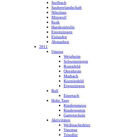
Seelbach
Sauberelandschaft
Nikolaus
Minigolf
Kork
Haeskontrolle
Ergenzingen
Eislaufen
Abstauben
2011
Umzug
Weigheim
Schwenningen
Rosenfeld
Ottenheim
Marbach
Koenigsfeld
Ergenzingen
Ball
Ennetach
Hohe Tage
Kinderumzug
Kindergarten
Gartenschule
Aktivitäten
Weihnachtsfeier
Vatertag
Troedler