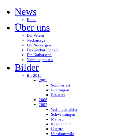
News
Home
Über uns
Der Verein
Neckarsage
Der Neckargeist
Das Neckar-Fleckle
Die Karbatsche
Narrentagebuch
Bilder
Bis 2015
2005
Sommerfest
Loeffingen
Brauerei
2006
2007
Weihnachtsfeier
Schwenningen
Marbach
Kegelabend
Huettte
Haeskontrolle