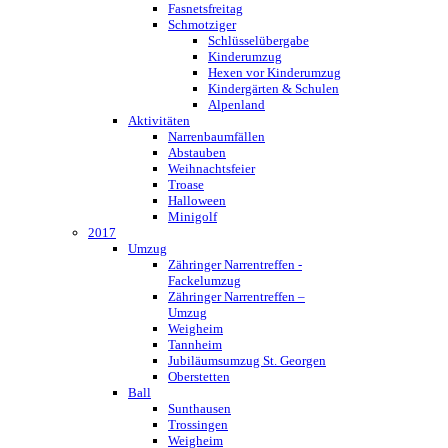
Fasnetsfreitag
Schmotziger
Schlüsselübergabe
Kinderumzug
Hexen vor Kinderumzug
Kindergärten & Schulen
Alpenland
Aktivitäten
Narrenbaumfällen
Abstauben
Weihnachtsfeier
Troase
Halloween
Minigolf
2017
Umzug
Zähringer Narrentreffen -
Fackelumzug
Zähringer Narrentreffen –
Umzug
Weigheim
Tannheim
Jubiläumsumzug St. Georgen
Oberstetten
Ball
Sunthausen
Trossingen
Weigheim