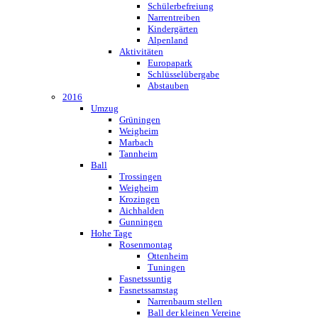
Schülerbefreiung
Narrentreiben
Kindergärten
Alpenland
Aktivitäten
Europapark
Schlüsselübergabe
Abstauben
2016
Umzug
Grüningen
Weigheim
Marbach
Tannheim
Ball
Trossingen
Weigheim
Krozingen
Aichhalden
Gunningen
Hohe Tage
Rosenmontag
Ottenheim
Tuningen
Fasnetssuntig
Fasnetssamstag
Narrenbaum stellen
Ball der kleinen Vereine