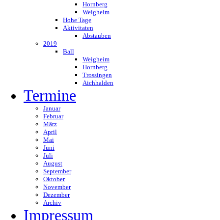
Hornberg
Weigheim
Hohe Tage
Aktivitaten
Abstauben
2019
Ball
Weigheim
Hornberg
Trossingen
Aichhalden
Termine
Januar
Februar
März
April
Mai
Juni
Juli
August
September
Oktober
November
Dezember
Archiv
Impressum