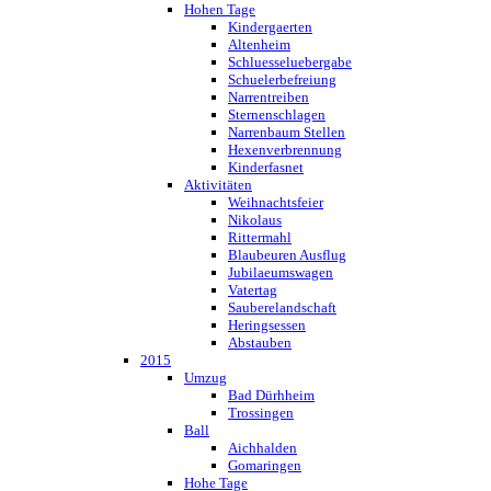
Hohen Tage
Kindergaerten
Altenheim
Schluesseluebergabe
Schuelerbefreiung
Narrentreiben
Sternenschlagen
Narrenbaum Stellen
Hexenverbrennung
Kinderfasnet
Aktivitäten
Weihnachtsfeier
Nikolaus
Rittermahl
Blaubeuren Ausflug
Jubilaeumswagen
Vatertag
Sauberelandschaft
Heringsessen
Abstauben
2015
Umzug
Bad Dürhheim
Trossingen
Ball
Aichhalden
Gomaringen
Hohe Tage