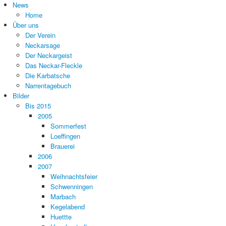
News
Home
Über uns
Der Verein
Neckarsage
Der Neckargeist
Das Neckar-Fleckle
Die Karbatsche
Narrentagebuch
Bilder
Bis 2015
2005
Sommerfest
Loeffingen
Brauerei
2006
2007
Weihnachtsfeier
Schwenningen
Marbach
Kegelabend
Huettte