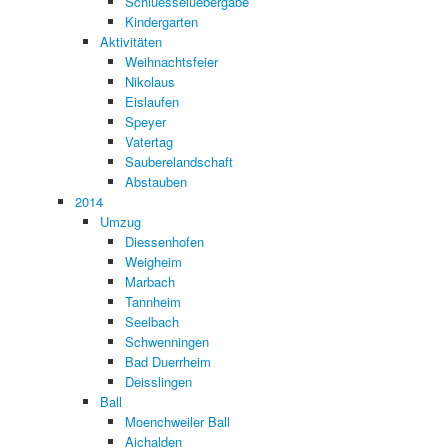
Schluesseluebergabe
Kindergarten
Aktivitäten
Weihnachtsfeier
Nikolaus
Eislaufen
Speyer
Vatertag
Sauberelandschaft
Abstauben
2014
Umzug
Diessenhofen
Weigheim
Marbach
Tannheim
Seelbach
Schwenningen
Bad Duerrheim
Deisslingen
Ball
Moenchweiler Ball
Aichalden