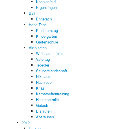
Koenigsfeld
Ergenzingen
Ball
Ennetach
Hohe Tage
Kinderumzug
Kindergarten
Gartenschule
Aktivitäten
Weihnachtsfeier
Vatertag
Troedler
Sauberelandschaft
Nikolaus
Nachlese
Kifaz
Karbatschentraining
Haeskontrolle
Gutach
Eislaufen
Abstauben
2012
Umzug