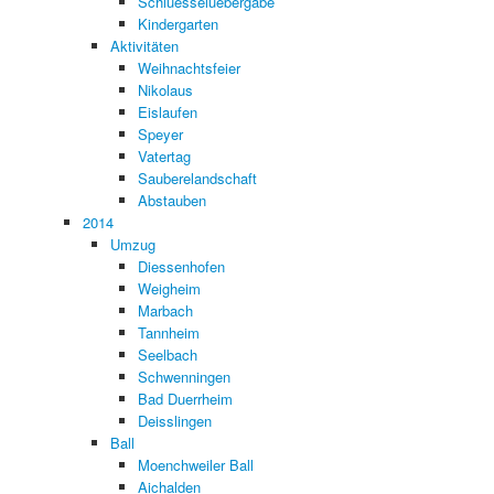
Schluesseluebergabe
Kindergarten
Aktivitäten
Weihnachtsfeier
Nikolaus
Eislaufen
Speyer
Vatertag
Sauberelandschaft
Abstauben
2014
Umzug
Diessenhofen
Weigheim
Marbach
Tannheim
Seelbach
Schwenningen
Bad Duerrheim
Deisslingen
Ball
Moenchweiler Ball
Aichalden