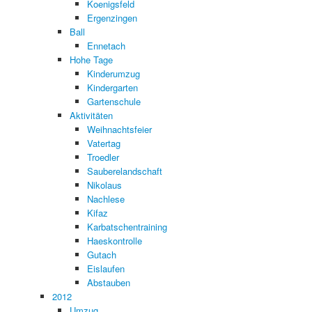
Koenigsfeld
Ergenzingen
Ball
Ennetach
Hohe Tage
Kinderumzug
Kindergarten
Gartenschule
Aktivitäten
Weihnachtsfeier
Vatertag
Troedler
Sauberelandschaft
Nikolaus
Nachlese
Kifaz
Karbatschentraining
Haeskontrolle
Gutach
Eislaufen
Abstauben
2012
Umzug