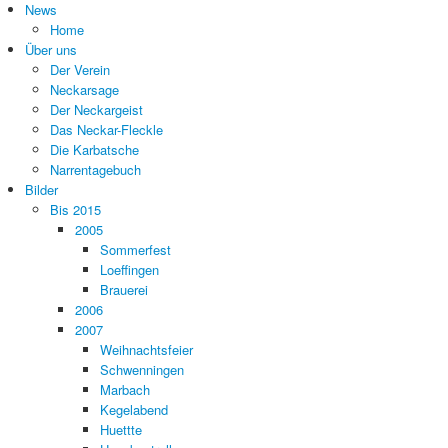
News
Home
Über uns
Der Verein
Neckarsage
Der Neckargeist
Das Neckar-Fleckle
Die Karbatsche
Narrentagebuch
Bilder
Bis 2015
2005
Sommerfest
Loeffingen
Brauerei
2006
2007
Weihnachtsfeier
Schwenningen
Marbach
Kegelabend
Huettte