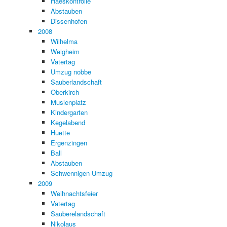
Haeskontrolle
Abstauben
Dissenhofen
2008
Wilhelma
Weigheim
Vatertag
Umzug nobbe
Sauberlandschaft
Oberkirch
Muslenplatz
Kindergarten
Kegelabend
Huette
Ergenzingen
Ball
Abstauben
Schwennigen Umzug
2009
Weihnachtsfeier
Vatertag
Sauberelandschaft
Nikolaus