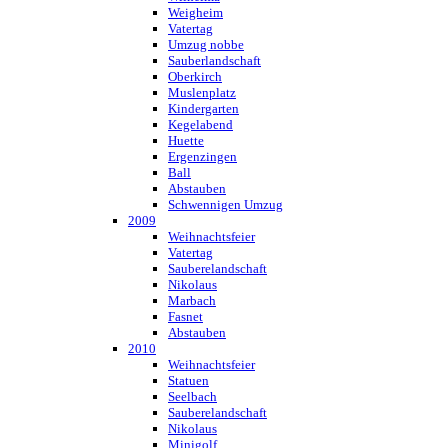
Weigheim
Vatertag
Umzug nobbe
Sauberlandschaft
Oberkirch
Muslenplatz
Kindergarten
Kegelabend
Huette
Ergenzingen
Ball
Abstauben
Schwennigen Umzug
2009
Weihnachtsfeier
Vatertag
Sauberelandschaft
Nikolaus
Marbach
Fasnet
Abstauben
2010
Weihnachtsfeier
Statuen
Seelbach
Sauberelandschaft
Nikolaus
Minigolf