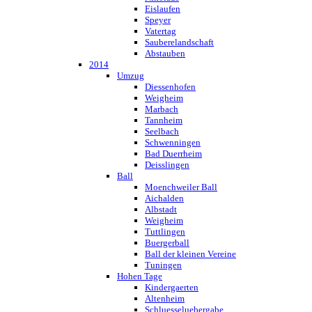
Eislaufen
Speyer
Vatertag
Sauberelandschaft
Abstauben
2014
Umzug
Diessenhofen
Weigheim
Marbach
Tannheim
Seelbach
Schwenningen
Bad Duerrheim
Deisslingen
Ball
Moenchweiler Ball
Aichalden
Albstadt
Weigheim
Tuttlingen
Buergerball
Ball der kleinen Vereine
Tuningen
Hohen Tage
Kindergaerten
Altenheim
Schluesseluebergabe