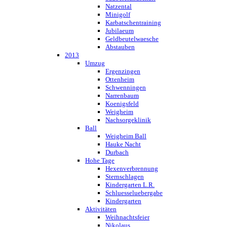
Natzental
Minigolf
Karbatschentraining
Jubilaeum
Geldbeutelwaesche
Abstauben
2013
Umzug
Ergenzingen
Ottenheim
Schwenningen
Narrenbaum
Koenigsfeld
Weigheim
Nachsorgeklinik
Ball
Weigheim Ball
Hauke Nacht
Durbach
Hohe Tage
Hexenverbrennung
Sternschlagen
Kindergarten L.R.
Schluesseluebergabe
Kindergarten
Aktivitäten
Weihnachtsfeier
Nikolaus