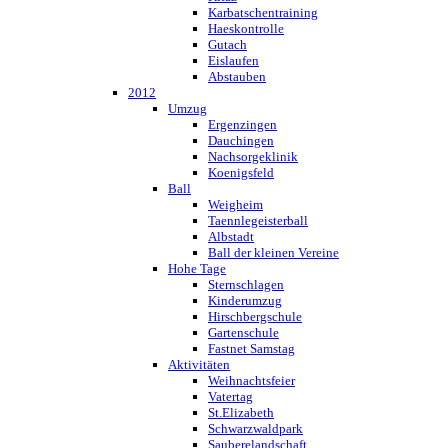
Karbatschentraining
Haeskontrolle
Gutach
Eislaufen
Abstauben
2012
Umzug
Ergenzingen
Dauchingen
Nachsorgeklinik
Koenigsfeld
Ball
Weigheim
Taennlegeisterball
Albstadt
Ball der kleinen Vereine
Hohe Tage
Sternschlagen
Kinderumzug
Hirschbergschule
Gartenschule
Fastnet Samstag
Aktivitäten
Weihnachtsfeier
Vatertag
St.Elizabeth
Schwarzwaldpark
Sauberelandschaft