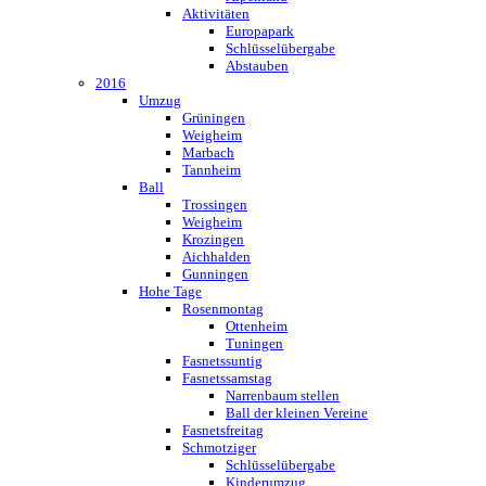
Aktivitäten
Europapark
Schlüsselübergabe
Abstauben
2016
Umzug
Grüningen
Weigheim
Marbach
Tannheim
Ball
Trossingen
Weigheim
Krozingen
Aichhalden
Gunningen
Hohe Tage
Rosenmontag
Ottenheim
Tuningen
Fasnetssuntig
Fasnetssamstag
Narrenbaum stellen
Ball der kleinen Vereine
Fasnetsfreitag
Schmotziger
Schlüsselübergabe
Kinderumzug