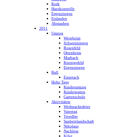
Kork
Haeskontrolle
Ergenzingen
Eislaufen
Abstauben
2011
Umzug
Weigheim
Schwenningen
Rosenfeld
Ottenheim
Marbach
Koenigsfeld
Ergenzingen
Ball
Ennetach
Hohe Tage
Kinderumzug
Kindergarten
Gartenschule
Aktivitäten
Weihnachtsfeier
Vatertag
Troedler
Sauberelandschaft
Nikolaus
Nachlese
Kifaz