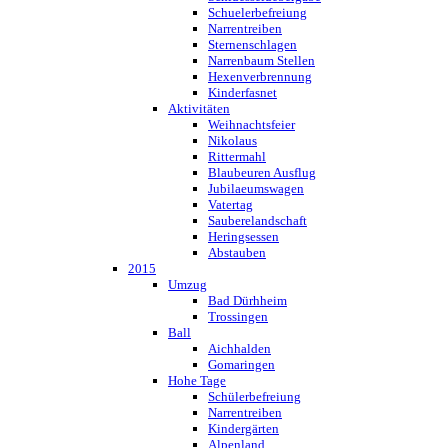
Schuelerbefreiung
Narrentreiben
Sternenschlagen
Narrenbaum Stellen
Hexenverbrennung
Kinderfasnet
Aktivitäten
Weihnachtsfeier
Nikolaus
Rittermahl
Blaubeuren Ausflug
Jubilaeumswagen
Vatertag
Sauberelandschaft
Heringsessen
Abstauben
2015
Umzug
Bad Dürhheim
Trossingen
Ball
Aichhalden
Gomaringen
Hohe Tage
Schülerbefreiung
Narrentreiben
Kindergärten
Alpenland