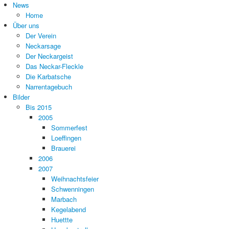
News
Home
Über uns
Der Verein
Neckarsage
Der Neckargeist
Das Neckar-Fleckle
Die Karbatsche
Narrentagebuch
Bilder
Bis 2015
2005
Sommerfest
Loeffingen
Brauerei
2006
2007
Weihnachtsfeier
Schwenningen
Marbach
Kegelabend
Huettte