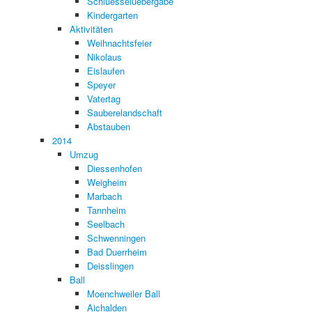
Schluesseluebergabe
Kindergarten
Aktivitäten
Weihnachtsfeier
Nikolaus
Eislaufen
Speyer
Vatertag
Sauberelandschaft
Abstauben
2014
Umzug
Diessenhofen
Weigheim
Marbach
Tannheim
Seelbach
Schwenningen
Bad Duerrheim
Deisslingen
Ball
Moenchweiler Ball
Aichalden