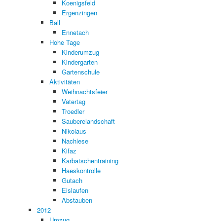
Koenigsfeld
Ergenzingen
Ball
Ennetach
Hohe Tage
Kinderumzug
Kindergarten
Gartenschule
Aktivitäten
Weihnachtsfeier
Vatertag
Troedler
Sauberelandschaft
Nikolaus
Nachlese
Kifaz
Karbatschentraining
Haeskontrolle
Gutach
Eislaufen
Abstauben
2012
Umzug