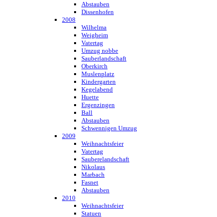
Abstauben
Dissenhofen
2008
Wilhelma
Weigheim
Vatertag
Umzug nobbe
Sauberlandschaft
Oberkirch
Muslenplatz
Kindergarten
Kegelabend
Huette
Ergenzingen
Ball
Abstauben
Schwennigen Umzug
2009
Weihnachtsfeier
Vatertag
Sauberelandschaft
Nikolaus
Marbach
Fasnet
Abstauben
2010
Weihnachtsfeier
Statuen