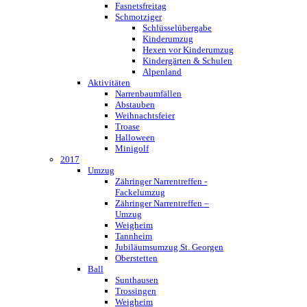
Fasnetsfreitag
Schmotziger
Schlüsselübergabe
Kinderumzug
Hexen vor Kinderumzug
Kindergärten & Schulen
Alpenland
Aktivitäten
Narrenbaumfällen
Abstauben
Weihnachtsfeier
Troase
Halloween
Minigolf
2017
Umzug
Zähringer Narrentreffen -
Fackelumzug
Zähringer Narrentreffen –
Umzug
Weigheim
Tannheim
Jubiläumsumzug St. Georgen
Oberstetten
Ball
Sunthausen
Trossingen
Weigheim