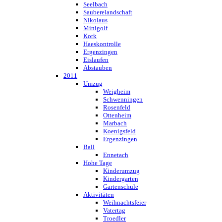
Seelbach
Sauberelandschaft
Nikolaus
Minigolf
Kork
Haeskontrolle
Ergenzingen
Eislaufen
Abstauben
2011
Umzug
Weigheim
Schwenningen
Rosenfeld
Ottenheim
Marbach
Koenigsfeld
Ergenzingen
Ball
Ennetach
Hohe Tage
Kinderumzug
Kindergarten
Gartenschule
Aktivitäten
Weihnachtsfeier
Vatertag
Troedler