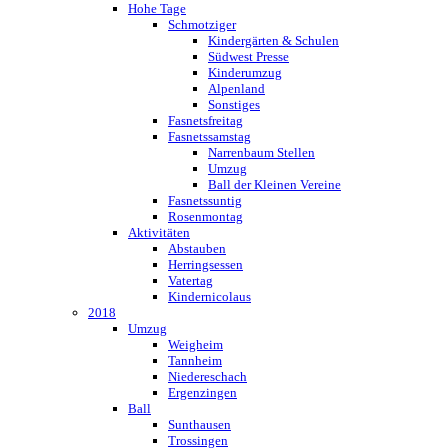
Hohe Tage
Schmotziger
Kindergärten & Schulen
Südwest Presse
Kinderumzug
Alpenland
Sonstiges
Fasnetsfreitag
Fasnetssamstag
Narrenbaum Stellen
Umzug
Ball der Kleinen Vereine
Fasnetssuntig
Rosenmontag
Aktivitäten
Abstauben
Herringsessen
Vatertag
Kindernicolaus
2018
Umzug
Weigheim
Tannheim
Niedereschach
Ergenzingen
Ball
Sunthausen
Trossingen