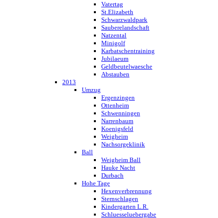
Vatertag
St.Elizabeth
Schwarzwaldpark
Sauberelandschaft
Natzental
Minigolf
Karbatschentraining
Jubilaeum
Geldbeutelwaesche
Abstauben
2013
Umzug
Ergenzingen
Ottenheim
Schwenningen
Narrenbaum
Koenigsfeld
Weigheim
Nachsorgeklinik
Ball
Weigheim Ball
Hauke Nacht
Durbach
Hohe Tage
Hexenverbrennung
Sternschlagen
Kindergarten L.R.
Schluesseluebergabe