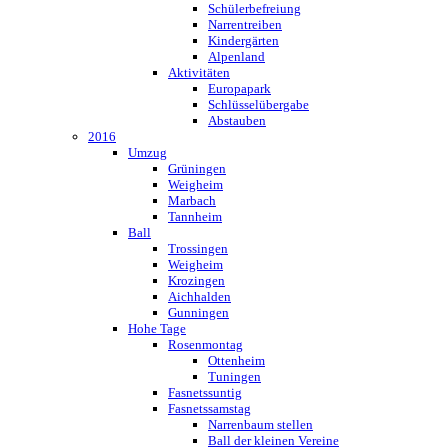
Schülerbefreiung
Narrentreiben
Kindergärten
Alpenland
Aktivitäten
Europapark
Schlüsselübergabe
Abstauben
2016
Umzug
Grüningen
Weigheim
Marbach
Tannheim
Ball
Trossingen
Weigheim
Krozingen
Aichhalden
Gunningen
Hohe Tage
Rosenmontag
Ottenheim
Tuningen
Fasnetssuntig
Fasnetssamstag
Narrenbaum stellen
Ball der kleinen Vereine