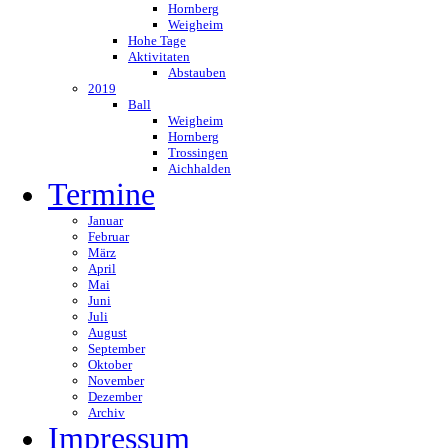
Hornberg
Weigheim
Hohe Tage
Aktivitaten
Abstauben
2019
Ball
Weigheim
Hornberg
Trossingen
Aichhalden
Termine
Januar
Februar
März
April
Mai
Juni
Juli
August
September
Oktober
November
Dezember
Archiv
Impressum