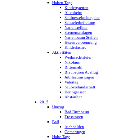
Hohen Tage
Kindergaerten
Altenheim
Schluesseluebergabe
Schuelerbefreiung
Narrentreiben
Sternenschlagen
Narrenbaum Stellen
Hexenverbrennung
Kinderfasnet
Aktivitäten
Weihnachtsfeier
Nikolaus
Rittermahl
Blaubeuren Ausflug
Jubilaeumswagen
Vatertag
Sauberelandschaft
Heringsessen
Abstauben
2015
Umzug
Bad Dürhheim
Trossingen
Ball
Aichhalden
Gomaringen
Hohe Tage