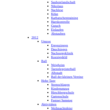
Sauberelandschaft
Nikolaus
Nachlese
Kifaz
Karbatschentraining
Haeskontrolle
Gutach
Eislaufen
Abstauben
2012
Umzug
Ergenzingen
Dauchingen
Nachsorgeklinik
Koenigsfeld
Ball
Weigheim
Taennlegeisterball
Albstadt
Ball der kleinen Vereine
Hohe Tage
Sternschlagen
Kinderumzug
Hirschbergschule
Gartenschule
Fastnet Samstag
Aktivitäten
Weihnachtsfeier