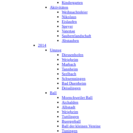
Kindergarten
Aktivitäten
Weihnachtsfeier
Nikolaus
Eislaufen
Speyer
Vatertag
Sauberelandschaft
Abstauben
2014
Umzug
Diessenhofen
Weigheim
Marbach
Tannheim
Seelbach
Schwenningen
Bad Duerrheim
Deisslingen
Ball
Moenchweiler Ball
Aichalden
Albstadt
Weigheim
Tuttlingen
Buergerball
Ball der kleinen Vereine
Tuningen