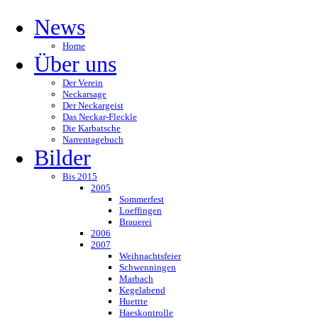
News
Home
Über uns
Der Verein
Neckarsage
Der Neckargeist
Das Neckar-Fleckle
Die Karbatsche
Narrentagebuch
Bilder
Bis 2015
2005
Sommerfest
Loeffingen
Brauerei
2006
2007
Weihnachtsfeier
Schwenningen
Marbach
Kegelabend
Huettte
Haeskontrolle