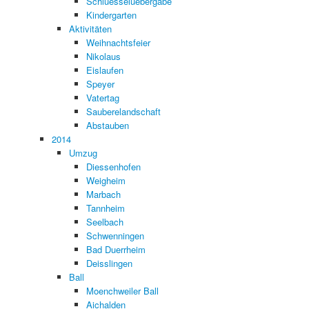
Schluesseluebergabe
Kindergarten
Aktivitäten
Weihnachtsfeier
Nikolaus
Eislaufen
Speyer
Vatertag
Sauberelandschaft
Abstauben
2014
Umzug
Diessenhofen
Weigheim
Marbach
Tannheim
Seelbach
Schwenningen
Bad Duerrheim
Deisslingen
Ball
Moenchweiler Ball
Aichalden