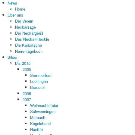
News
Home
Über uns
Der Verein
Neckarsage
Der Neckargeist
Das Neckar-Fleckle
Die Karbatsche
Narrentagebuch
Bilder
Bis 2015
2005
Sommerfest
Loeffingen
Brauerei
2006
2007
Weihnachtsfeier
Schwenningen
Marbach
Kegelabend
Huettte