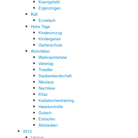
Koenigsfeld
Ergenzingen
Ball
Ennetach
Hohe Tage
Kinderumzug
Kindergarten
Gartenschule
Aktivitäten
Weihnachtsfeier
Vatertag
Troedler
Sauberelandschaft
Nikolaus
Nachlese
Kifaz
Karbatschentraining
Haeskontrolle
Gutach
Eislaufen
Abstauben
2012
Umzug