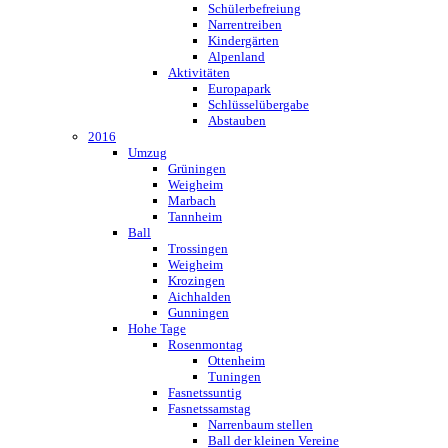
Schülerbefreiung
Narrentreiben
Kindergärten
Alpenland
Aktivitäten
Europapark
Schlüsselübergabe
Abstauben
2016
Umzug
Grüningen
Weigheim
Marbach
Tannheim
Ball
Trossingen
Weigheim
Krozingen
Aichhalden
Gunningen
Hohe Tage
Rosenmontag
Ottenheim
Tuningen
Fasnetssuntig
Fasnetssamstag
Narrenbaum stellen
Ball der kleinen Vereine