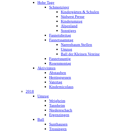
Hohe Tage
Schmotziger
Kindergärten & Schulen
Südwest Presse
Kinderumzug
Alpenland
Sonstiges
Fasnetsfreitag
Fasnetssamstag
Narrenbaum Stellen
Umzug
Ball der Kleinen Vereine
Fasnetssuntig
Rosenmontag
Aktivitäten
Abstauben
Herringsessen
Vatertag
Kindernicolaus
2018
Umzug
Weigheim
Tannheim
Niedereschach
Ergenzingen
Ball
Sunthausen
Trossingen