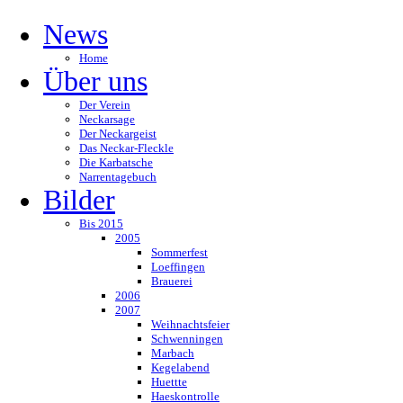
News
Home
Über uns
Der Verein
Neckarsage
Der Neckargeist
Das Neckar-Fleckle
Die Karbatsche
Narrentagebuch
Bilder
Bis 2015
2005
Sommerfest
Loeffingen
Brauerei
2006
2007
Weihnachtsfeier
Schwenningen
Marbach
Kegelabend
Huettte
Haeskontrolle