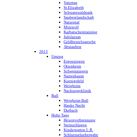
Vatertag
St.Elizabeth
Schwarzwaldpark
Sauberelandschaft
Natzental
Minigolf
Karbatschentraining
Jubilaeum
Geldbeutelwaesche
Abstauben
2013
Umzug
Ergenzingen
Ottenheim
Schwenningen
Narrenbaum
Koenigsfeld
Weigheim
Nachsorgeklinik
Ball
Weigheim Ball
Hauke Nacht
Durbach
Hohe Tage
Hexenverbrennung
Sternschlagen
Kindergarten L.R.
Schluesseluebergabe