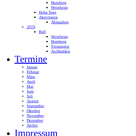
Hornberg
Weigheim
Hohe Tage
Aktivitaten
Abstauben
2019
Ball
Weigheim
Hornberg
Trossingen
Aichhalden
Termine
Januar
Februar
März
April
Mai
Juni
Juli
August
September
Oktober
November
Dezember
Archiv
Impressum