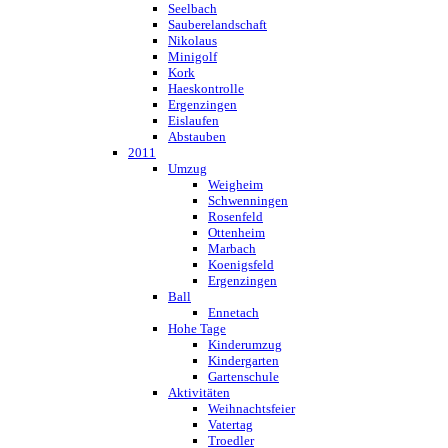
Seelbach
Sauberelandschaft
Nikolaus
Minigolf
Kork
Haeskontrolle
Ergenzingen
Eislaufen
Abstauben
2011
Umzug
Weigheim
Schwenningen
Rosenfeld
Ottenheim
Marbach
Koenigsfeld
Ergenzingen
Ball
Ennetach
Hohe Tage
Kinderumzug
Kindergarten
Gartenschule
Aktivitäten
Weihnachtsfeier
Vatertag
Troedler