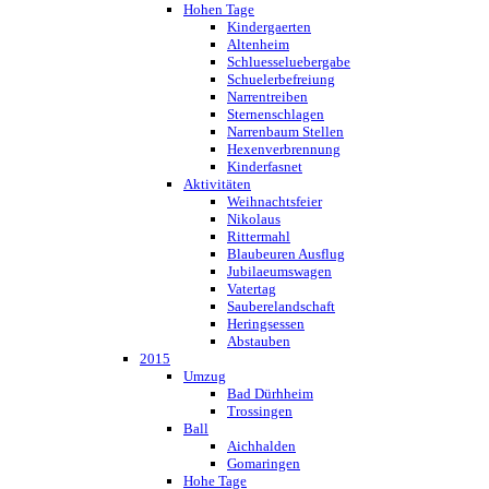
Hohen Tage
Kindergaerten
Altenheim
Schluesseluebergabe
Schuelerbefreiung
Narrentreiben
Sternenschlagen
Narrenbaum Stellen
Hexenverbrennung
Kinderfasnet
Aktivitäten
Weihnachtsfeier
Nikolaus
Rittermahl
Blaubeuren Ausflug
Jubilaeumswagen
Vatertag
Sauberelandschaft
Heringsessen
Abstauben
2015
Umzug
Bad Dürhheim
Trossingen
Ball
Aichhalden
Gomaringen
Hohe Tage