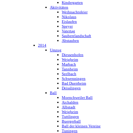
Kindergarten
Aktivitäten
Weihnachtsfeier
Nikolaus
Eislaufen
Speyer
Vatertag
Sauberelandschaft
Abstauben
2014
Umzug
Diessenhofen
Weigheim
Marbach
Tannheim
Seelbach
Schwenningen
Bad Duerrheim
Deisslingen
Ball
Moenchweiler Ball
Aichalden
Albstadt
Weigheim
Tuttlingen
Buergerball
Ball der kleinen Vereine
Tuningen