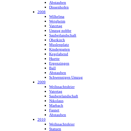
Abstauben
Dissenhofen
2008
Wilhelma
Weigheim
Vatertag
Umzug nobbe
Sauberlandschaft
Oberkirch
Muslenplatz
Kindergarten
Kegelabend
Huette
Ergenzingen
Ball
Abstauben
Schwennigen Umzug
2009
Weihnachtsfeier
Vatertag
Sauberelandschaft
Nikolaus
Marbach
Fasnet
Abstauben
2010
Weihnachtsfeier
Statuen