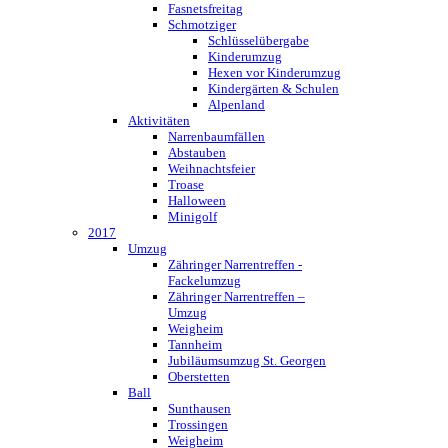
Fasnetsfreitag
Schmotziger
Schlüsselübergabe
Kinderumzug
Hexen vor Kinderumzug
Kindergärten & Schulen
Alpenland
Aktivitäten
Narrenbaumfällen
Abstauben
Weihnachtsfeier
Troase
Halloween
Minigolf
2017
Umzug
Zähringer Narrentreffen -
Fackelumzug
Zähringer Narrentreffen –
Umzug
Weigheim
Tannheim
Jubiläumsumzug St. Georgen
Oberstetten
Ball
Sunthausen
Trossingen
Weigheim