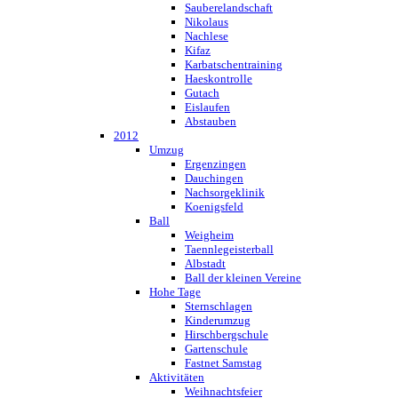
Sauberelandschaft
Nikolaus
Nachlese
Kifaz
Karbatschentraining
Haeskontrolle
Gutach
Eislaufen
Abstauben
2012
Umzug
Ergenzingen
Dauchingen
Nachsorgeklinik
Koenigsfeld
Ball
Weigheim
Taennlegeisterball
Albstadt
Ball der kleinen Vereine
Hohe Tage
Sternschlagen
Kinderumzug
Hirschbergschule
Gartenschule
Fastnet Samstag
Aktivitäten
Weihnachtsfeier