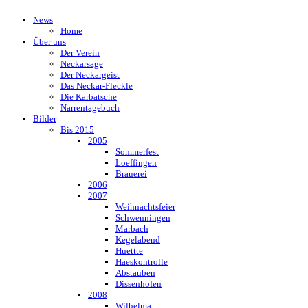
News
Home
Über uns
Der Verein
Neckarsage
Der Neckargeist
Das Neckar-Fleckle
Die Karbatsche
Narrentagebuch
Bilder
Bis 2015
2005
Sommerfest
Loeffingen
Brauerei
2006
2007
Weihnachtsfeier
Schwenningen
Marbach
Kegelabend
Huettte
Haeskontrolle
Abstauben
Dissenhofen
2008
Wilhelma