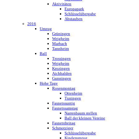
Aktivitäten
Europapark
Schlüsselübergabe
Abstauben
2016
Umzug
Grüningen
Weigheim
Marbach
Tannheim
Ball
Trossingen
Weigheim
Krozingen
Aichhalden
Gunningen
Hohe Tage
Rosenmontag
Ottenheim
Tuningen
Fasnetssuntig
Fasnetssamstag
Narrenbaum stellen
Ball der kleinen Vereine
Fasnetsfreitag
Schmotziger
Schlüsselübergabe
Kinderumzug