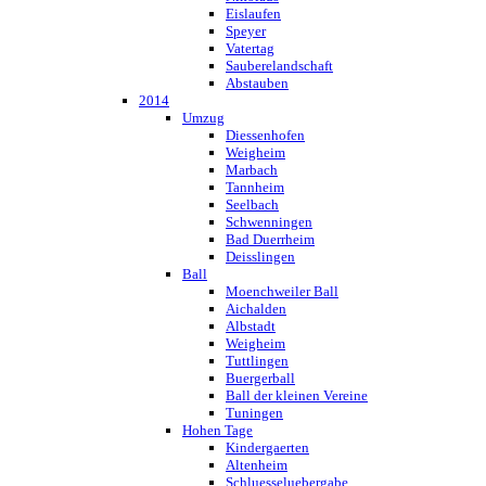
Eislaufen
Speyer
Vatertag
Sauberelandschaft
Abstauben
2014
Umzug
Diessenhofen
Weigheim
Marbach
Tannheim
Seelbach
Schwenningen
Bad Duerrheim
Deisslingen
Ball
Moenchweiler Ball
Aichalden
Albstadt
Weigheim
Tuttlingen
Buergerball
Ball der kleinen Vereine
Tuningen
Hohen Tage
Kindergaerten
Altenheim
Schluesseluebergabe