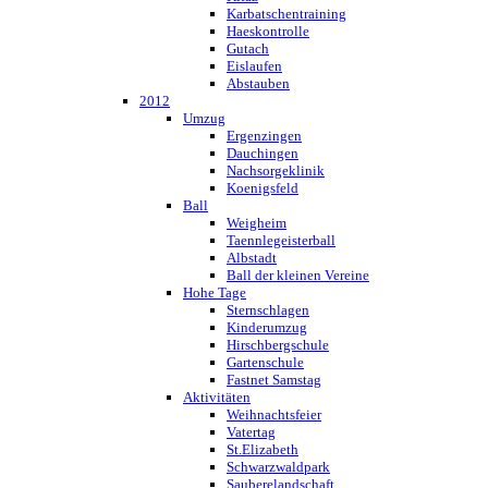
Karbatschentraining
Haeskontrolle
Gutach
Eislaufen
Abstauben
2012
Umzug
Ergenzingen
Dauchingen
Nachsorgeklinik
Koenigsfeld
Ball
Weigheim
Taennlegeisterball
Albstadt
Ball der kleinen Vereine
Hohe Tage
Sternschlagen
Kinderumzug
Hirschbergschule
Gartenschule
Fastnet Samstag
Aktivitäten
Weihnachtsfeier
Vatertag
St.Elizabeth
Schwarzwaldpark
Sauberelandschaft