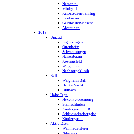
Natzental
Minigolf
Karbatschentraining
Jubilaeum
Geldbeutelwaesche
Abstauben
2013
Umzug
Ergenzingen
Ottenheim
Schwenningen
Narrenbaum
Koenigsfeld
Weigheim
Nachsorgeklinik
Ball
Weigheim Ball
Hauke Nacht
Durbach
Hohe Tage
Hexenverbrennung
Sternschlagen
Kindergarten L.R.
Schluesseluebergabe
Kindergarten
Aktivitäten
Weihnachtsfeier
Nikolaus