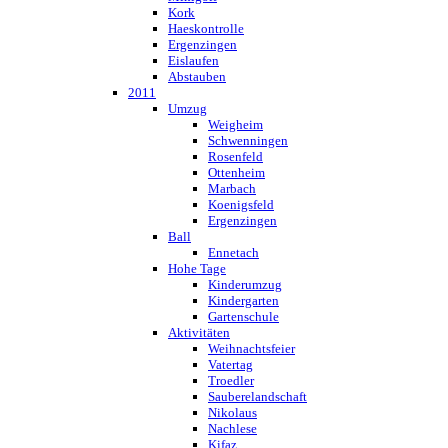
Kork
Haeskontrolle
Ergenzingen
Eislaufen
Abstauben
2011
Umzug
Weigheim
Schwenningen
Rosenfeld
Ottenheim
Marbach
Koenigsfeld
Ergenzingen
Ball
Ennetach
Hohe Tage
Kinderumzug
Kindergarten
Gartenschule
Aktivitäten
Weihnachtsfeier
Vatertag
Troedler
Sauberelandschaft
Nikolaus
Nachlese
Kifaz