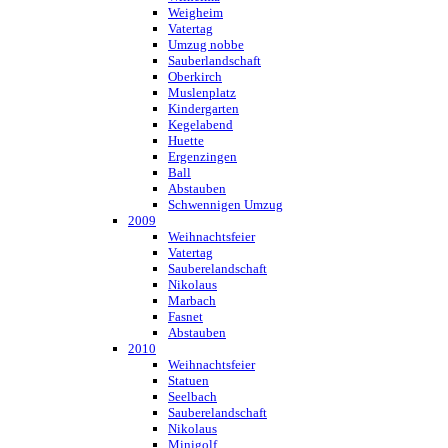
Weigheim
Vatertag
Umzug nobbe
Sauberlandschaft
Oberkirch
Muslenplatz
Kindergarten
Kegelabend
Huette
Ergenzingen
Ball
Abstauben
Schwennigen Umzug
2009
Weihnachtsfeier
Vatertag
Sauberelandschaft
Nikolaus
Marbach
Fasnet
Abstauben
2010
Weihnachtsfeier
Statuen
Seelbach
Sauberelandschaft
Nikolaus
Minigolf