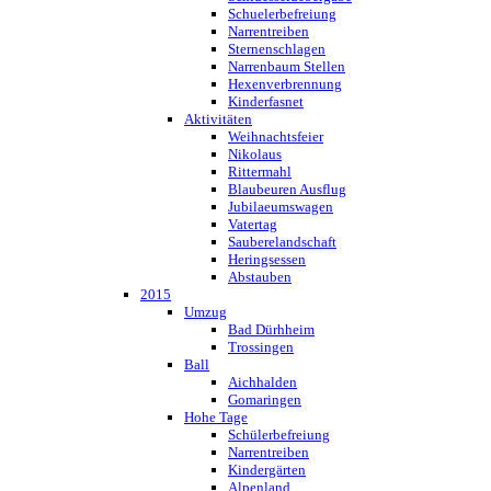
Schuelerbefreiung
Narrentreiben
Sternenschlagen
Narrenbaum Stellen
Hexenverbrennung
Kinderfasnet
Aktivitäten
Weihnachtsfeier
Nikolaus
Rittermahl
Blaubeuren Ausflug
Jubilaeumswagen
Vatertag
Sauberelandschaft
Heringsessen
Abstauben
2015
Umzug
Bad Dürhheim
Trossingen
Ball
Aichhalden
Gomaringen
Hohe Tage
Schülerbefreiung
Narrentreiben
Kindergärten
Alpenland