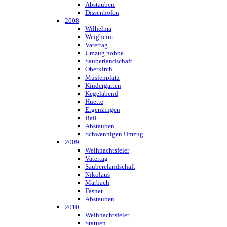
Abstauben
Dissenhofen
2008
Wilhelma
Weigheim
Vatertag
Umzug nobbe
Sauberlandschaft
Oberkirch
Muslenplatz
Kindergarten
Kegelabend
Huette
Ergenzingen
Ball
Abstauben
Schwennigen Umzug
2009
Weihnachtsfeier
Vatertag
Sauberelandschaft
Nikolaus
Marbach
Fasnet
Abstauben
2010
Weihnachtsfeier
Statuen