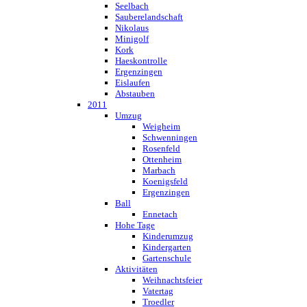
Seelbach
Sauberelandschaft
Nikolaus
Minigolf
Kork
Haeskontrolle
Ergenzingen
Eislaufen
Abstauben
2011
Umzug
Weigheim
Schwenningen
Rosenfeld
Ottenheim
Marbach
Koenigsfeld
Ergenzingen
Ball
Ennetach
Hohe Tage
Kinderumzug
Kindergarten
Gartenschule
Aktivitäten
Weihnachtsfeier
Vatertag
Troedler