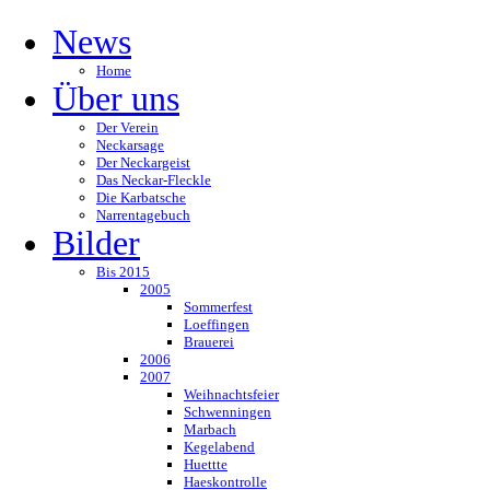
News
Home
Über uns
Der Verein
Neckarsage
Der Neckargeist
Das Neckar-Fleckle
Die Karbatsche
Narrentagebuch
Bilder
Bis 2015
2005
Sommerfest
Loeffingen
Brauerei
2006
2007
Weihnachtsfeier
Schwenningen
Marbach
Kegelabend
Huettte
Haeskontrolle