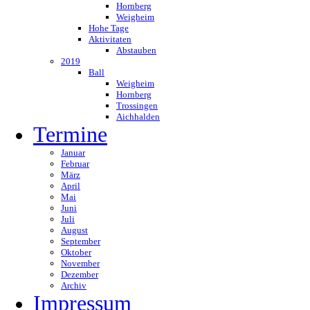
Hornberg
Weigheim
Hohe Tage
Aktivitaten
Abstauben
2019
Ball
Weigheim
Hornberg
Trossingen
Aichhalden
Termine
Januar
Februar
März
April
Mai
Juni
Juli
August
September
Oktober
November
Dezember
Archiv
Impressum