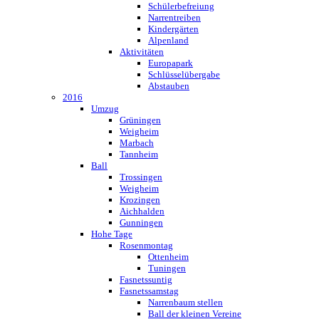
Schülerbefreiung
Narrentreiben
Kindergärten
Alpenland
Aktivitäten
Europapark
Schlüsselübergabe
Abstauben
2016
Umzug
Grüningen
Weigheim
Marbach
Tannheim
Ball
Trossingen
Weigheim
Krozingen
Aichhalden
Gunningen
Hohe Tage
Rosenmontag
Ottenheim
Tuningen
Fasnetssuntig
Fasnetssamstag
Narrenbaum stellen
Ball der kleinen Vereine