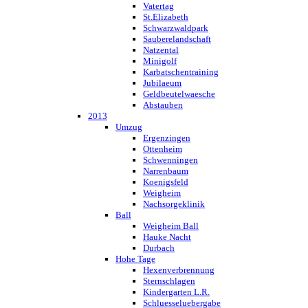
Vatertag
St.Elizabeth
Schwarzwaldpark
Sauberelandschaft
Natzental
Minigolf
Karbatschentraining
Jubilaeum
Geldbeutelwaesche
Abstauben
2013
Umzug
Ergenzingen
Ottenheim
Schwenningen
Narrenbaum
Koenigsfeld
Weigheim
Nachsorgeklinik
Ball
Weigheim Ball
Hauke Nacht
Durbach
Hohe Tage
Hexenverbrennung
Sternschlagen
Kindergarten L.R.
Schluesseluebergabe