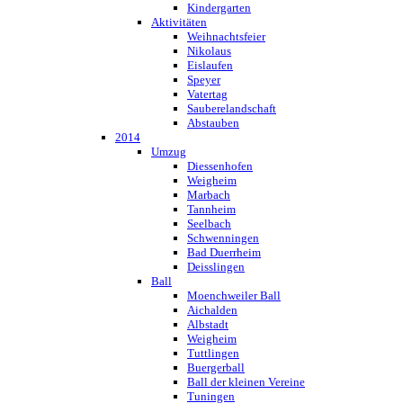
Kindergarten
Aktivitäten
Weihnachtsfeier
Nikolaus
Eislaufen
Speyer
Vatertag
Sauberelandschaft
Abstauben
2014
Umzug
Diessenhofen
Weigheim
Marbach
Tannheim
Seelbach
Schwenningen
Bad Duerrheim
Deisslingen
Ball
Moenchweiler Ball
Aichalden
Albstadt
Weigheim
Tuttlingen
Buergerball
Ball der kleinen Vereine
Tuningen