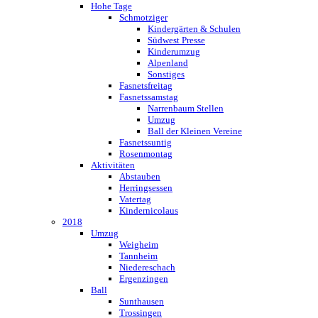
Hohe Tage
Schmotziger
Kindergärten & Schulen
Südwest Presse
Kinderumzug
Alpenland
Sonstiges
Fasnetsfreitag
Fasnetssamstag
Narrenbaum Stellen
Umzug
Ball der Kleinen Vereine
Fasnetssuntig
Rosenmontag
Aktivitäten
Abstauben
Herringsessen
Vatertag
Kindernicolaus
2018
Umzug
Weigheim
Tannheim
Niedereschach
Ergenzingen
Ball
Sunthausen
Trossingen