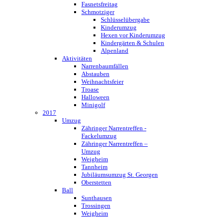
Fasnetsfreitag
Schmotziger
Schlüsselübergabe
Kinderumzug
Hexen vor Kinderumzug
Kindergärten & Schulen
Alpenland
Aktivitäten
Narrenbaumfällen
Abstauben
Weihnachtsfeier
Troase
Halloween
Minigolf
2017
Umzug
Zähringer Narrentreffen -
Fackelumzug
Zähringer Narrentreffen –
Umzug
Weigheim
Tannheim
Jubiläumsumzug St. Georgen
Oberstetten
Ball
Sunthausen
Trossingen
Weigheim