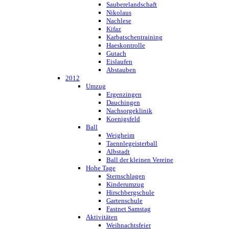
Sauberelandschaft
Nikolaus
Nachlese
Kifaz
Karbatschentraining
Haeskontrolle
Gutach
Eislaufen
Abstauben
2012
Umzug
Ergenzingen
Dauchingen
Nachsorgeklinik
Koenigsfeld
Ball
Weigheim
Taennlegeisterball
Albstadt
Ball der kleinen Vereine
Hohe Tage
Sternschlagen
Kinderumzug
Hirschbergschule
Gartenschule
Fastnet Samstag
Aktivitäten
Weihnachtsfeier