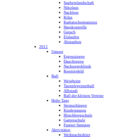
Sauberelandschaft
Nikolaus
Nachlese
Kifaz
Karbatschentraining
Haeskontrolle
Gutach
Eislaufen
Abstauben
2012
Umzug
Ergenzingen
Dauchingen
Nachsorgeklinik
Koenigsfeld
Ball
Weigheim
Taennlegeisterball
Albstadt
Ball der kleinen Vereine
Hohe Tage
Sternschlagen
Kinderumzug
Hirschbergschule
Gartenschule
Fastnet Samstag
Aktivitäten
Weihnachtsfeier