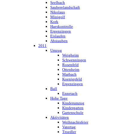
Seelbach
Sauberelandschaft
Nikolaus
Minigolf
Kork
Haeskontrolle
Ergenzingen
Eislaufen
Abstauben
2011
Umzug
Weigheim
Schwenningen
Rosenfeld
Ottenheim
Marbach
Koenigsfeld
Ergenzingen
Ball
Ennetach
Hohe Tage
Kinderumzug
Kindergarten
Gartenschule
Aktivitäten
Weihnachtsfeier
Vatertag
Troedler