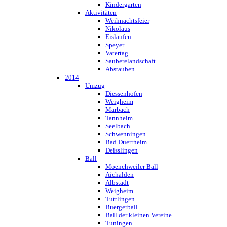
Kindergarten
Aktivitäten
Weihnachtsfeier
Nikolaus
Eislaufen
Speyer
Vatertag
Sauberelandschaft
Abstauben
2014
Umzug
Diessenhofen
Weigheim
Marbach
Tannheim
Seelbach
Schwenningen
Bad Duerrheim
Deisslingen
Ball
Moenchweiler Ball
Aichalden
Albstadt
Weigheim
Tuttlingen
Buergerball
Ball der kleinen Vereine
Tuningen