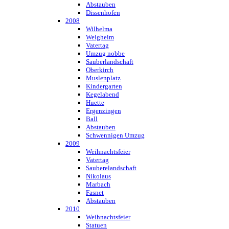
Abstauben
Dissenhofen
2008
Wilhelma
Weigheim
Vatertag
Umzug nobbe
Sauberlandschaft
Oberkirch
Muslenplatz
Kindergarten
Kegelabend
Huette
Ergenzingen
Ball
Abstauben
Schwennigen Umzug
2009
Weihnachtsfeier
Vatertag
Sauberelandschaft
Nikolaus
Marbach
Fasnet
Abstauben
2010
Weihnachtsfeier
Statuen