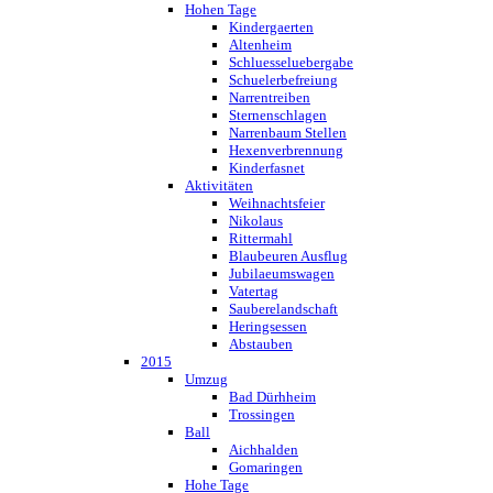
Hohen Tage
Kindergaerten
Altenheim
Schluesseluebergabe
Schuelerbefreiung
Narrentreiben
Sternenschlagen
Narrenbaum Stellen
Hexenverbrennung
Kinderfasnet
Aktivitäten
Weihnachtsfeier
Nikolaus
Rittermahl
Blaubeuren Ausflug
Jubilaeumswagen
Vatertag
Sauberelandschaft
Heringsessen
Abstauben
2015
Umzug
Bad Dürhheim
Trossingen
Ball
Aichhalden
Gomaringen
Hohe Tage