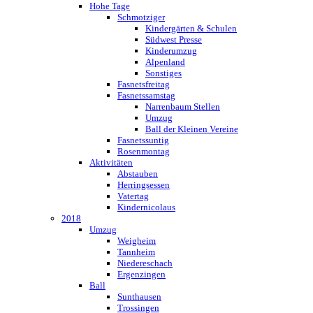
Hohe Tage
Schmotziger
Kindergärten & Schulen
Südwest Presse
Kinderumzug
Alpenland
Sonstiges
Fasnetsfreitag
Fasnetssamstag
Narrenbaum Stellen
Umzug
Ball der Kleinen Vereine
Fasnetssuntig
Rosenmontag
Aktivitäten
Abstauben
Herringsessen
Vatertag
Kindernicolaus
2018
Umzug
Weigheim
Tannheim
Niedereschach
Ergenzingen
Ball
Sunthausen
Trossingen