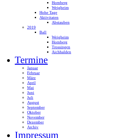
Hornberg
Weigheim
Hohe Tage
Aktivitaten
Abstauben
2019
Ball
Weigheim
Hornberg
Trossingen
Aichhalden
Termine
Januar
Februar
März
April
Mai
Juni
Juli
August
September
Oktober
November
Dezember
Archiv
Impressum