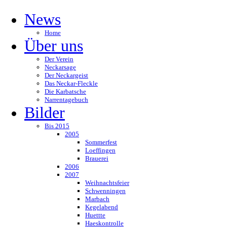
News
Home
Über uns
Der Verein
Neckarsage
Der Neckargeist
Das Neckar-Fleckle
Die Karbatsche
Narrentagebuch
Bilder
Bis 2015
2005
Sommerfest
Loeffingen
Brauerei
2006
2007
Weihnachtsfeier
Schwenningen
Marbach
Kegelabend
Huettte
Haeskontrolle