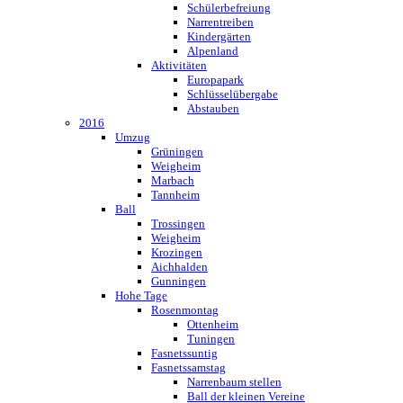
Schülerbefreiung
Narrentreiben
Kindergärten
Alpenland
Aktivitäten
Europapark
Schlüsselübergabe
Abstauben
2016
Umzug
Grüningen
Weigheim
Marbach
Tannheim
Ball
Trossingen
Weigheim
Krozingen
Aichhalden
Gunningen
Hohe Tage
Rosenmontag
Ottenheim
Tuningen
Fasnetssuntig
Fasnetssamstag
Narrenbaum stellen
Ball der kleinen Vereine