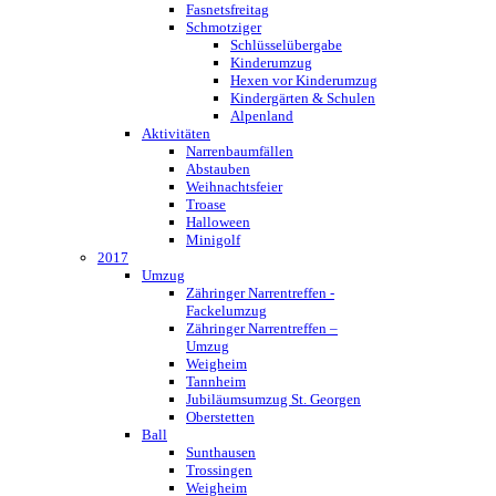
Fasnetsfreitag
Schmotziger
Schlüsselübergabe
Kinderumzug
Hexen vor Kinderumzug
Kindergärten & Schulen
Alpenland
Aktivitäten
Narrenbaumfällen
Abstauben
Weihnachtsfeier
Troase
Halloween
Minigolf
2017
Umzug
Zähringer Narrentreffen -
Fackelumzug
Zähringer Narrentreffen –
Umzug
Weigheim
Tannheim
Jubiläumsumzug St. Georgen
Oberstetten
Ball
Sunthausen
Trossingen
Weigheim