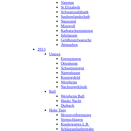
Vatertag
St.Elizabeth
Schwarzwaldpark
Sauberelandschaft
Natzental
Minigolf
Karbatschentraining
Jubilaeum
Geldbeutelwaesche
Abstauben
2013
Umzug
Ergenzingen
Ottenheim
Schwenningen
Narrenbaum
Koenigsfeld
Weigheim
Nachsorgeklinik
Ball
Weigheim Ball
Hauke Nacht
Durbach
Hohe Tage
Hexenverbrennung
Sternschlagen
Kindergarten L.R.
Schluesseluebergabe