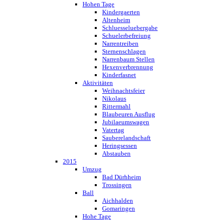
Hohen Tage
Kindergaerten
Altenheim
Schluesseluebergabe
Schuelerbefreiung
Narrentreiben
Sternenschlagen
Narrenbaum Stellen
Hexenverbrennung
Kinderfasnet
Aktivitäten
Weihnachtsfeier
Nikolaus
Rittermahl
Blaubeuren Ausflug
Jubilaeumswagen
Vatertag
Sauberelandschaft
Heringsessen
Abstauben
2015
Umzug
Bad Dürhheim
Trossingen
Ball
Aichhalden
Gomaringen
Hohe Tage