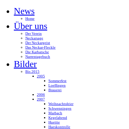
News
Home
Über uns
Der Verein
Neckarsage
Der Neckargeist
Das Neckar-Fleckle
Die Karbatsche
Narrentagebuch
Bilder
Bis 2015
2005
Sommerfest
Loeffingen
Brauerei
2006
2007
Weihnachtsfeier
Schwenningen
Marbach
Kegelabend
Huettte
Haeskontrolle