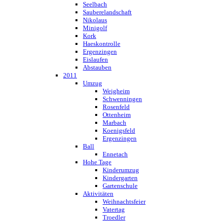
Seelbach
Sauberelandschaft
Nikolaus
Minigolf
Kork
Haeskontrolle
Ergenzingen
Eislaufen
Abstauben
2011
Umzug
Weigheim
Schwenningen
Rosenfeld
Ottenheim
Marbach
Koenigsfeld
Ergenzingen
Ball
Ennetach
Hohe Tage
Kinderumzug
Kindergarten
Gartenschule
Aktivitäten
Weihnachtsfeier
Vatertag
Troedler