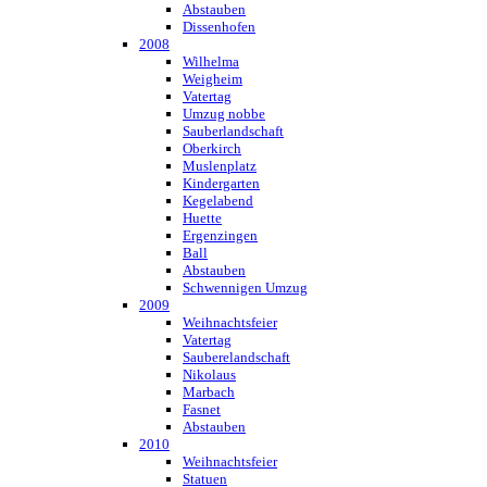
Abstauben
Dissenhofen
2008
Wilhelma
Weigheim
Vatertag
Umzug nobbe
Sauberlandschaft
Oberkirch
Muslenplatz
Kindergarten
Kegelabend
Huette
Ergenzingen
Ball
Abstauben
Schwennigen Umzug
2009
Weihnachtsfeier
Vatertag
Sauberelandschaft
Nikolaus
Marbach
Fasnet
Abstauben
2010
Weihnachtsfeier
Statuen