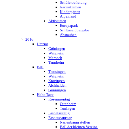
Schülerbefreiung
Narrentreiben
Kindergärten
Alpenland
Aktivitäten
Europapark
Schlüsselübergabe
Abstauben
2016
Umzug
Grüningen
Weigheim
Marbach
Tannheim
Ball
Trossingen
Weigheim
Krozingen
Aichhalden
Gunningen
Hohe Tage
Rosenmontag
Ottenheim
Tuningen
Fasnetssuntig
Fasnetssamstag
Narrenbaum stellen
Ball der kleinen Vereine