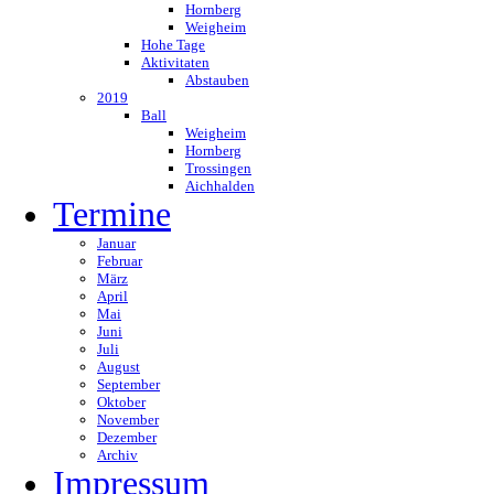
Hornberg
Weigheim
Hohe Tage
Aktivitaten
Abstauben
2019
Ball
Weigheim
Hornberg
Trossingen
Aichhalden
Termine
Januar
Februar
März
April
Mai
Juni
Juli
August
September
Oktober
November
Dezember
Archiv
Impressum