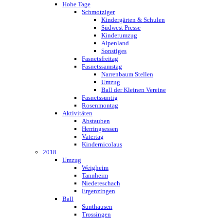
Hohe Tage
Schmotziger
Kindergärten & Schulen
Südwest Presse
Kinderumzug
Alpenland
Sonstiges
Fasnetsfreitag
Fasnetssamstag
Narrenbaum Stellen
Umzug
Ball der Kleinen Vereine
Fasnetssuntig
Rosenmontag
Aktivitäten
Abstauben
Herringsessen
Vatertag
Kindernicolaus
2018
Umzug
Weigheim
Tannheim
Niedereschach
Ergenzingen
Ball
Sunthausen
Trossingen