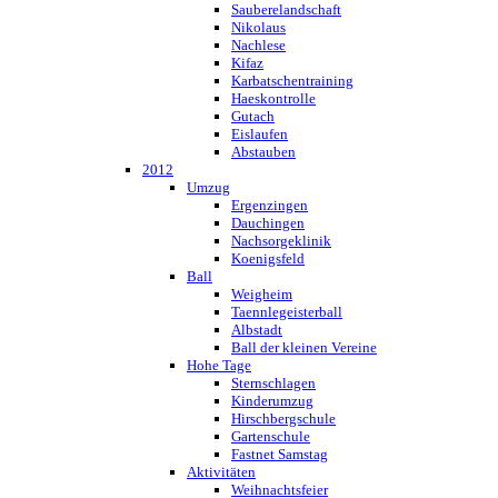
Sauberelandschaft
Nikolaus
Nachlese
Kifaz
Karbatschentraining
Haeskontrolle
Gutach
Eislaufen
Abstauben
2012
Umzug
Ergenzingen
Dauchingen
Nachsorgeklinik
Koenigsfeld
Ball
Weigheim
Taennlegeisterball
Albstadt
Ball der kleinen Vereine
Hohe Tage
Sternschlagen
Kinderumzug
Hirschbergschule
Gartenschule
Fastnet Samstag
Aktivitäten
Weihnachtsfeier