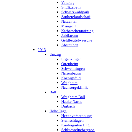
Vatertag
St.Elizabeth
Schwarzwaldpark
Sauberelandschaft
Natzental
Minigolf
Karbatschentraining
Jubilaeum
Geldbeutelwaesche
Abstauben
2013
Umzug
Ergenzingen
Ottenheim
Schwenningen
Narrenbaum
Koenigsfeld
Weigheim
Nachsorgeklinik
Ball
Weigheim Ball
Hauke Nacht
Durbach
Hohe Tage
Hexenverbrennung
Sternschlagen
Kindergarten L.R.
Schluesseluebergabe