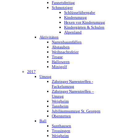
Fasnetsfreitag
Schmotziger
Schlüsselübergabe
Kinderumzug
Hexen vor Kinderumzug
Kindergärten & Schulen
Alpenland
Aktivitäten
Narrenbaumfällen
Abstauben
Weihnachtsfeier
Troase
Halloween
Minigolf
2017
Umzug
Zähringer Narrentreffen -
Fackelumzug
Zähringer Narrentreffen –
Umzug
Weigheim
Tannheim
Jubiläumsumzug St. Georgen
Oberstetten
Ball
Sunthausen
Trossingen
Weigheim