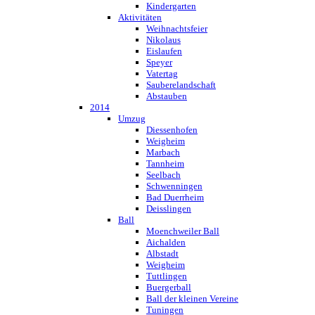
Kindergarten
Aktivitäten
Weihnachtsfeier
Nikolaus
Eislaufen
Speyer
Vatertag
Sauberelandschaft
Abstauben
2014
Umzug
Diessenhofen
Weigheim
Marbach
Tannheim
Seelbach
Schwenningen
Bad Duerrheim
Deisslingen
Ball
Moenchweiler Ball
Aichalden
Albstadt
Weigheim
Tuttlingen
Buergerball
Ball der kleinen Vereine
Tuningen