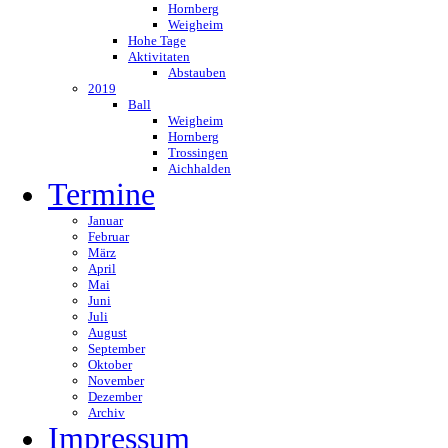
Hornberg
Weigheim
Hohe Tage
Aktivitaten
Abstauben
2019
Ball
Weigheim
Hornberg
Trossingen
Aichhalden
Termine
Januar
Februar
März
April
Mai
Juni
Juli
August
September
Oktober
November
Dezember
Archiv
Impressum