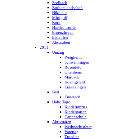
Seelbach
Sauberelandschaft
Nikolaus
Minigolf
Kork
Haeskontrolle
Ergenzingen
Eislaufen
Abstauben
2011
Umzug
Weigheim
Schwenningen
Rosenfeld
Ottenheim
Marbach
Koenigsfeld
Ergenzingen
Ball
Ennetach
Hohe Tage
Kinderumzug
Kindergarten
Gartenschule
Aktivitäten
Weihnachtsfeier
Vatertag
Troedler