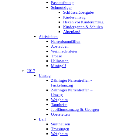
Fasnetsfreitag
Schmotziger
Schlüsselübergabe
Kinderumzug
Hexen vor Kinderumzug
Kindergärten & Schulen
Alpenland
Aktivitäten
Narrenbaumfällen
Abstauben
Weihnachtsfeier
Troase
Halloween
Minigolf
2017
Umzug
Zähringer Narrentreffen -
Fackelumzug
Zähringer Narrentreffen –
Umzug
Weigheim
Tannheim
Jubiläumsumzug St. Georgen
Oberstetten
Ball
Sunthausen
Trossingen
Weigheim