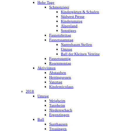
Hohe Tage
Schmotziger
Kindergärten & Schulen
Südwest Presse
Kinderumzug
Alpenland
Sonstiges
Fasnetsfreitag
Fasnetssamstag
Narrenbaum Stellen
Umzug
Ball der Kleinen Vereine
Fasnetssuntig
Rosenmontag
Aktivitäten
Abstauben
Herringsessen
Vatertag
Kindernicolaus
2018
Umzug
Weigheim
Tannheim
Niedereschach
Ergenzingen
Ball
Sunthausen
Trossingen