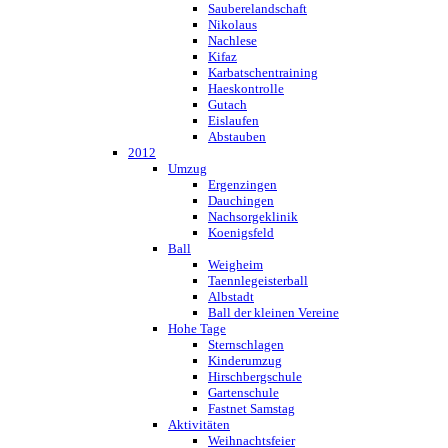
Sauberelandschaft
Nikolaus
Nachlese
Kifaz
Karbatschentraining
Haeskontrolle
Gutach
Eislaufen
Abstauben
2012
Umzug
Ergenzingen
Dauchingen
Nachsorgeklinik
Koenigsfeld
Ball
Weigheim
Taennlegeisterball
Albstadt
Ball der kleinen Vereine
Hohe Tage
Sternschlagen
Kinderumzug
Hirschbergschule
Gartenschule
Fastnet Samstag
Aktivitäten
Weihnachtsfeier