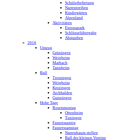
Schülerbefreiung
Narrentreiben
Kindergärten
Alpenland
Aktivitäten
Europapark
Schlüsselübergabe
Abstauben
2016
Umzug
Grüningen
Weigheim
Marbach
Tannheim
Ball
Trossingen
Weigheim
Krozingen
Aichhalden
Gunningen
Hohe Tage
Rosenmontag
Ottenheim
Tuningen
Fasnetssuntig
Fasnetssamstag
Narrenbaum stellen
Ball der kleinen Vereine