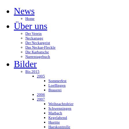
News
Home
Über uns
Der Verein
Neckarsage
Der Neckargeist
Das Neckar-Fleckle
Die Karbatsche
Narrentagebuch
Bilder
Bis 2015
2005
Sommerfest
Loeffingen
Brauerei
2006
2007
Weihnachtsfeier
Schwenningen
Marbach
Kegelabend
Huettte
Haeskontrolle