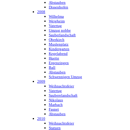
Abstauben
Dissenhofen
2008
Wilhelma
Weigheim
Vatertag
Umzug nobbe
Sauberlandschaft
Oberkirch
Muslenplatz
Kindergarten
Kegelabend
Huette
Ergenzingen
Ball
Abstauben
Schwennigen Umzug
2009
Weihnachtsfeier
Vatertag
Sauberelandschaft
Nikolaus
Marbach
Fasnet
Abstauben
2010
Weihnachtsfeier
Statuen