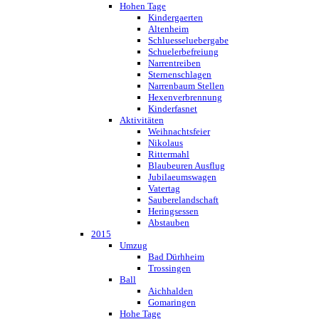
Hohen Tage
Kindergaerten
Altenheim
Schluesseluebergabe
Schuelerbefreiung
Narrentreiben
Sternenschlagen
Narrenbaum Stellen
Hexenverbrennung
Kinderfasnet
Aktivitäten
Weihnachtsfeier
Nikolaus
Rittermahl
Blaubeuren Ausflug
Jubilaeumswagen
Vatertag
Sauberelandschaft
Heringsessen
Abstauben
2015
Umzug
Bad Dürhheim
Trossingen
Ball
Aichhalden
Gomaringen
Hohe Tage