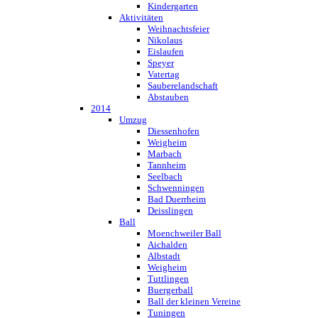
Kindergarten
Aktivitäten
Weihnachtsfeier
Nikolaus
Eislaufen
Speyer
Vatertag
Sauberelandschaft
Abstauben
2014
Umzug
Diessenhofen
Weigheim
Marbach
Tannheim
Seelbach
Schwenningen
Bad Duerrheim
Deisslingen
Ball
Moenchweiler Ball
Aichalden
Albstadt
Weigheim
Tuttlingen
Buergerball
Ball der kleinen Vereine
Tuningen