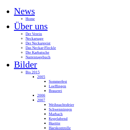
News
Home
Über uns
Der Verein
Neckarsage
Der Neckargeist
Das Neckar-Fleckle
Die Karbatsche
Narrentagebuch
Bilder
Bis 2015
2005
Sommerfest
Loeffingen
Brauerei
2006
2007
Weihnachtsfeier
Schwenningen
Marbach
Kegelabend
Huettte
Haeskontrolle