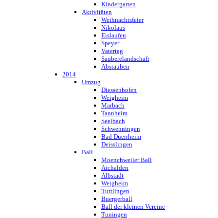
Kindergarten
Aktivitäten
Weihnachtsfeier
Nikolaus
Eislaufen
Speyer
Vatertag
Sauberelandschaft
Abstauben
2014
Umzug
Diessenhofen
Weigheim
Marbach
Tannheim
Seelbach
Schwenningen
Bad Duerrheim
Deisslingen
Ball
Moenchweiler Ball
Aichalden
Albstadt
Weigheim
Tuttlingen
Buergerball
Ball der kleinen Vereine
Tuningen