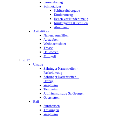
Fasnetsfreitag
Schmotziger
Schlüsselübergabe
Kinderumzug
Hexen vor Kinderumzug
Kindergärten & Schulen
Alpenland
Aktivitäten
Narrenbaumfällen
Abstauben
Weihnachtsfeier
Troase
Halloween
Minigolf
2017
Umzug
Zähringer Narrentreffen -
Fackelumzug
Zähringer Narrentreffen –
Umzug
Weigheim
Tannheim
Jubiläumsumzug St. Georgen
Oberstetten
Ball
Sunthausen
Trossingen
Weigheim