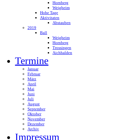
Hornberg
Weigheim
Hohe Tage
Aktivitaten
Abstauben
2019
Ball
Weigheim
Hornberg
Trossingen
Aichhalden
Termine
Januar
Februar
März
April
Mai
Juni
Juli
August
September
Oktober
November
Dezember
Archiv
Impressum