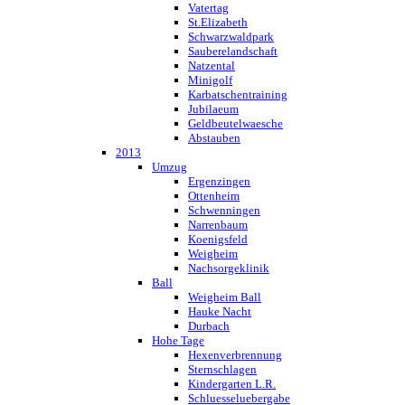
Vatertag
St.Elizabeth
Schwarzwaldpark
Sauberelandschaft
Natzental
Minigolf
Karbatschentraining
Jubilaeum
Geldbeutelwaesche
Abstauben
2013
Umzug
Ergenzingen
Ottenheim
Schwenningen
Narrenbaum
Koenigsfeld
Weigheim
Nachsorgeklinik
Ball
Weigheim Ball
Hauke Nacht
Durbach
Hohe Tage
Hexenverbrennung
Sternschlagen
Kindergarten L.R.
Schluesseluebergabe