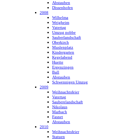
Abstauben
Dissenhofen
2008
Wilhelma
Weigheim
Vatertag
Umzug nobbe
Sauberlandschaft
Oberkirch
Muslenplatz
Kindergarten
Kegelabend
Huette
Ergenzingen
Ball
Abstauben
Schwennigen Umzug
2009
Weihnachtsfeier
Vatertag
Sauberelandschaft
Nikolaus
Marbach
Fasnet
Abstauben
2010
Weihnachtsfeier
Statuen