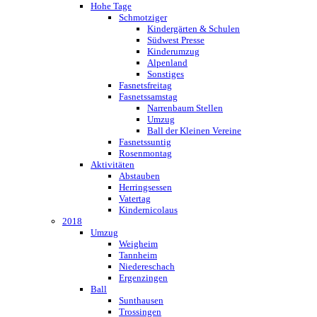
Hohe Tage
Schmotziger
Kindergärten & Schulen
Südwest Presse
Kinderumzug
Alpenland
Sonstiges
Fasnetsfreitag
Fasnetssamstag
Narrenbaum Stellen
Umzug
Ball der Kleinen Vereine
Fasnetssuntig
Rosenmontag
Aktivitäten
Abstauben
Herringsessen
Vatertag
Kindernicolaus
2018
Umzug
Weigheim
Tannheim
Niedereschach
Ergenzingen
Ball
Sunthausen
Trossingen