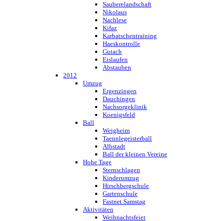
Sauberelandschaft
Nikolaus
Nachlese
Kifaz
Karbatschentraining
Haeskontrolle
Gutach
Eislaufen
Abstauben
2012
Umzug
Ergenzingen
Dauchingen
Nachsorgeklinik
Koenigsfeld
Ball
Weigheim
Taennlegeisterball
Albstadt
Ball der kleinen Vereine
Hohe Tage
Sternschlagen
Kinderumzug
Hirschbergschule
Gartenschule
Fastnet Samstag
Aktivitäten
Weihnachtsfeier