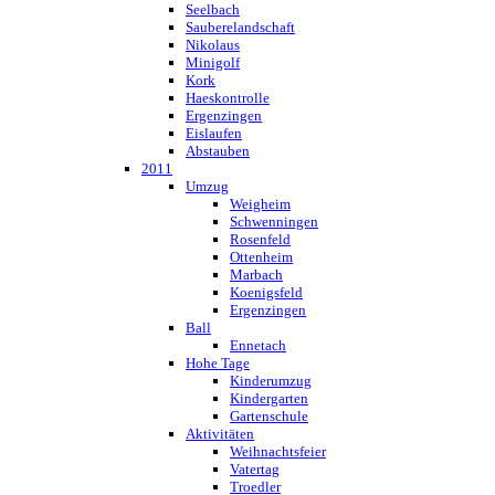
Seelbach
Sauberelandschaft
Nikolaus
Minigolf
Kork
Haeskontrolle
Ergenzingen
Eislaufen
Abstauben
2011
Umzug
Weigheim
Schwenningen
Rosenfeld
Ottenheim
Marbach
Koenigsfeld
Ergenzingen
Ball
Ennetach
Hohe Tage
Kinderumzug
Kindergarten
Gartenschule
Aktivitäten
Weihnachtsfeier
Vatertag
Troedler