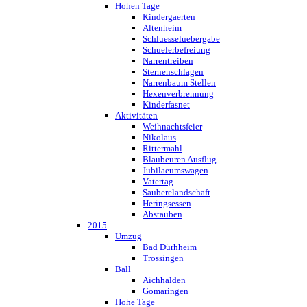
Hohen Tage
Kindergaerten
Altenheim
Schluesseluebergabe
Schuelerbefreiung
Narrentreiben
Sternenschlagen
Narrenbaum Stellen
Hexenverbrennung
Kinderfasnet
Aktivitäten
Weihnachtsfeier
Nikolaus
Rittermahl
Blaubeuren Ausflug
Jubilaeumswagen
Vatertag
Sauberelandschaft
Heringsessen
Abstauben
2015
Umzug
Bad Dürhheim
Trossingen
Ball
Aichhalden
Gomaringen
Hohe Tage