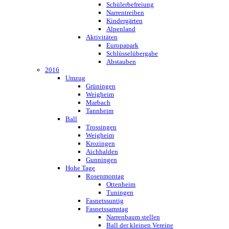
Schülerbefreiung
Narrentreiben
Kindergärten
Alpenland
Aktivitäten
Europapark
Schlüsselübergabe
Abstauben
2016
Umzug
Grüningen
Weigheim
Marbach
Tannheim
Ball
Trossingen
Weigheim
Krozingen
Aichhalden
Gunningen
Hohe Tage
Rosenmontag
Ottenheim
Tuningen
Fasnetssuntig
Fasnetssamstag
Narrenbaum stellen
Ball der kleinen Vereine