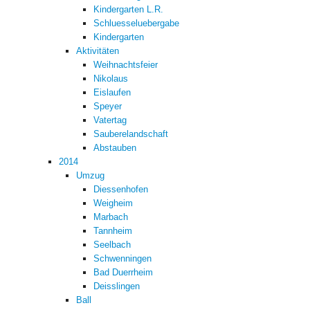
Kindergarten L.R.
Schluesseluebergabe
Kindergarten
Aktivitäten
Weihnachtsfeier
Nikolaus
Eislaufen
Speyer
Vatertag
Sauberelandschaft
Abstauben
2014
Umzug
Diessenhofen
Weigheim
Marbach
Tannheim
Seelbach
Schwenningen
Bad Duerrheim
Deisslingen
Ball