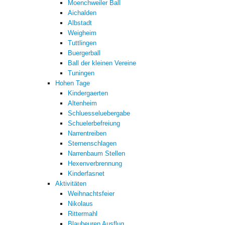
Moenchweiler Ball
Aichalden
Albstadt
Weigheim
Tuttlingen
Buergerball
Ball der kleinen Vereine
Tuningen
Hohen Tage
Kindergaerten
Altenheim
Schluesseluebergabe
Schuelerbefreiung
Narrentreiben
Sternenschlagen
Narrenbaum Stellen
Hexenverbrennung
Kinderfasnet
Aktivitäten
Weihnachtsfeier
Nikolaus
Rittermahl
Blaubeuren Ausflug