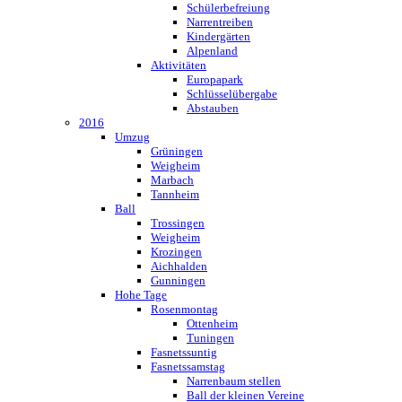
Schülerbefreiung
Narrentreiben
Kindergärten
Alpenland
Aktivitäten
Europapark
Schlüsselübergabe
Abstauben
2016
Umzug
Grüningen
Weigheim
Marbach
Tannheim
Ball
Trossingen
Weigheim
Krozingen
Aichhalden
Gunningen
Hohe Tage
Rosenmontag
Ottenheim
Tuningen
Fasnetssuntig
Fasnetssamstag
Narrenbaum stellen
Ball der kleinen Vereine