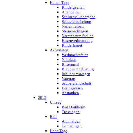
Hohen Tage
Kindergaerten
Altenheim
Schluesseluebergabe
Schuelerbefreiung
Narrentreiben
Sternenschlagen
Narrenbaum Stellen
Hexenverbrennung
Kinderfasnet
Aktivitäten
Weihnachtsfeier
Nikolaus
Rittermahl
Blaubeuren Ausflug
Jubilaeumswagen
Vatertag
Sauberelandschaft
Heringsessen
Abstauben
2015
Umzug
Bad Dürhheim
Trossingen
Ball
Aichhalden
Gomaringen
Hohe Tage