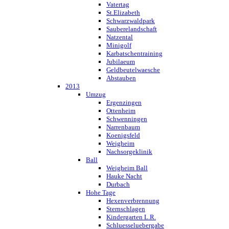
Vatertag
St.Elizabeth
Schwarzwaldpark
Sauberelandschaft
Natzental
Minigolf
Karbatschentraining
Jubilaeum
Geldbeutelwaesche
Abstauben
2013
Umzug
Ergenzingen
Ottenheim
Schwenningen
Narrenbaum
Koenigsfeld
Weigheim
Nachsorgeklinik
Ball
Weigheim Ball
Hauke Nacht
Durbach
Hohe Tage
Hexenverbrennung
Sternschlagen
Kindergarten L.R.
Schluesseluebergabe