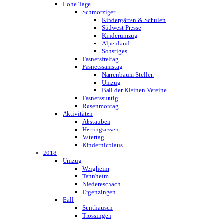
Hohe Tage
Schmotziger
Kindergärten & Schulen
Südwest Presse
Kinderumzug
Alpenland
Sonstiges
Fasnetsfreitag
Fasnetssamstag
Narrenbaum Stellen
Umzug
Ball der Kleinen Vereine
Fasnetssuntig
Rosenmontag
Aktivitäten
Abstauben
Herringsessen
Vatertag
Kindernicolaus
2018
Umzug
Weigheim
Tannheim
Niedereschach
Ergenzingen
Ball
Sunthausen
Trossingen