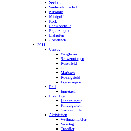
Seelbach
Sauberelandschaft
Nikolaus
Minigolf
Kork
Haeskontrolle
Ergenzingen
Eislaufen
Abstauben
2011
Umzug
Weigheim
Schwenningen
Rosenfeld
Ottenheim
Marbach
Koenigsfeld
Ergenzingen
Ball
Ennetach
Hohe Tage
Kinderumzug
Kindergarten
Gartenschule
Aktivitäten
Weihnachtsfeier
Vatertag
Troedler