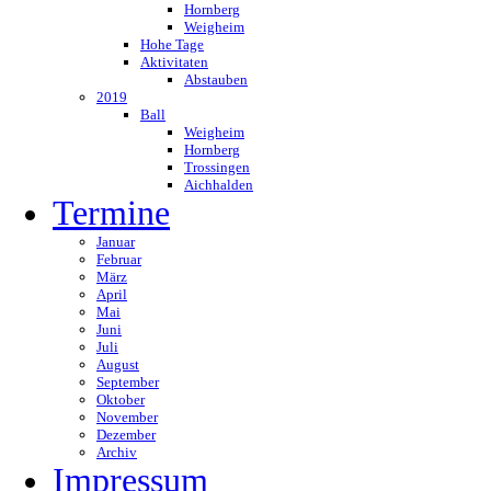
Hornberg
Weigheim
Hohe Tage
Aktivitaten
Abstauben
2019
Ball
Weigheim
Hornberg
Trossingen
Aichhalden
Termine
Januar
Februar
März
April
Mai
Juni
Juli
August
September
Oktober
November
Dezember
Archiv
Impressum