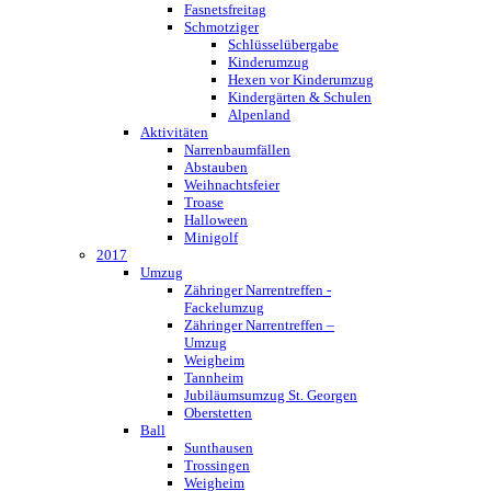
Fasnetsfreitag
Schmotziger
Schlüsselübergabe
Kinderumzug
Hexen vor Kinderumzug
Kindergärten & Schulen
Alpenland
Aktivitäten
Narrenbaumfällen
Abstauben
Weihnachtsfeier
Troase
Halloween
Minigolf
2017
Umzug
Zähringer Narrentreffen -
Fackelumzug
Zähringer Narrentreffen –
Umzug
Weigheim
Tannheim
Jubiläumsumzug St. Georgen
Oberstetten
Ball
Sunthausen
Trossingen
Weigheim