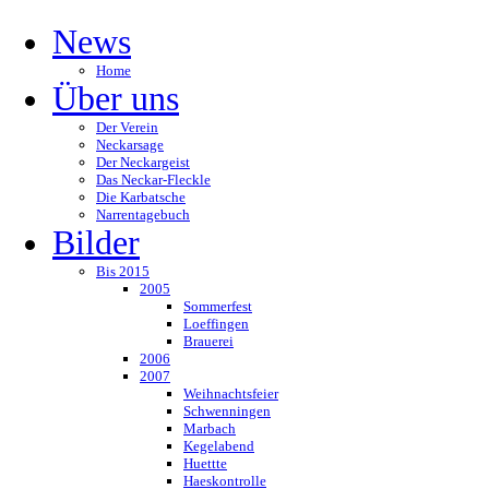
News
Home
Über uns
Der Verein
Neckarsage
Der Neckargeist
Das Neckar-Fleckle
Die Karbatsche
Narrentagebuch
Bilder
Bis 2015
2005
Sommerfest
Loeffingen
Brauerei
2006
2007
Weihnachtsfeier
Schwenningen
Marbach
Kegelabend
Huettte
Haeskontrolle