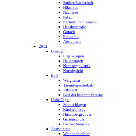
Sauberelandschaft
Nikolaus
Nachlese
Kifaz
Karbatschentraining
Haeskontrolle
Gutach
Eislaufen
Abstauben
2012
Umzug
Ergenzingen
Dauchingen
Nachsorgeklinik
Koenigsfeld
Ball
Weigheim
Taennlegeisterball
Albstadt
Ball der kleinen Vereine
Hohe Tage
Sternschlagen
Kinderumzug
Hirschbergschule
Gartenschule
Fastnet Samstag
Aktivitäten
Weihnachtsfeier