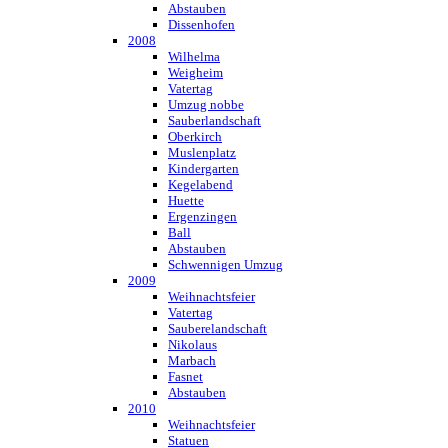
Abstauben
Dissenhofen
2008
Wilhelma
Weigheim
Vatertag
Umzug nobbe
Sauberlandschaft
Oberkirch
Muslenplatz
Kindergarten
Kegelabend
Huette
Ergenzingen
Ball
Abstauben
Schwennigen Umzug
2009
Weihnachtsfeier
Vatertag
Sauberelandschaft
Nikolaus
Marbach
Fasnet
Abstauben
2010
Weihnachtsfeier
Statuen