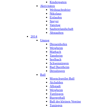
Kindergarten
Aktivitäten
Weihnachtsfeier
Nikolaus
Eislaufen
Speyer
Vatertag
Sauberelandschaft
Abstauben
2014
Umzug
Diessenhofen
Weigheim
Marbach
Tannheim
Seelbach
Schwenningen
Bad Duerrheim
Deisslingen
Ball
Moenchweiler Ball
Aichalden
Albstadt
Weigheim
Tuttlingen
Buergerball
Ball der kleinen Vereine
Tuningen