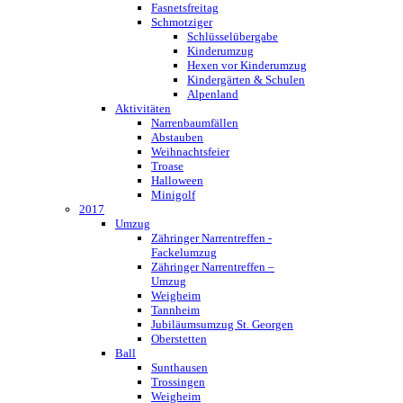
Fasnetsfreitag
Schmotziger
Schlüsselübergabe
Kinderumzug
Hexen vor Kinderumzug
Kindergärten & Schulen
Alpenland
Aktivitäten
Narrenbaumfällen
Abstauben
Weihnachtsfeier
Troase
Halloween
Minigolf
2017
Umzug
Zähringer Narrentreffen -
Fackelumzug
Zähringer Narrentreffen –
Umzug
Weigheim
Tannheim
Jubiläumsumzug St. Georgen
Oberstetten
Ball
Sunthausen
Trossingen
Weigheim