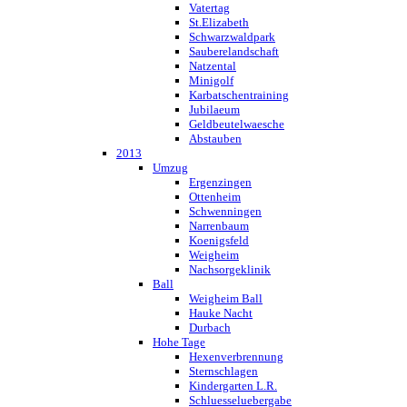
Vatertag
St.Elizabeth
Schwarzwaldpark
Sauberelandschaft
Natzental
Minigolf
Karbatschentraining
Jubilaeum
Geldbeutelwaesche
Abstauben
2013
Umzug
Ergenzingen
Ottenheim
Schwenningen
Narrenbaum
Koenigsfeld
Weigheim
Nachsorgeklinik
Ball
Weigheim Ball
Hauke Nacht
Durbach
Hohe Tage
Hexenverbrennung
Sternschlagen
Kindergarten L.R.
Schluesseluebergabe