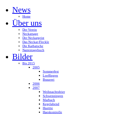
News
Home
Über uns
Der Verein
Neckarsage
Der Neckargeist
Das Neckar-Fleckle
Die Karbatsche
Narrentagebuch
Bilder
Bis 2015
2005
Sommerfest
Loeffingen
Brauerei
2006
2007
Weihnachtsfeier
Schwenningen
Marbach
Kegelabend
Huettte
Haeskontrolle