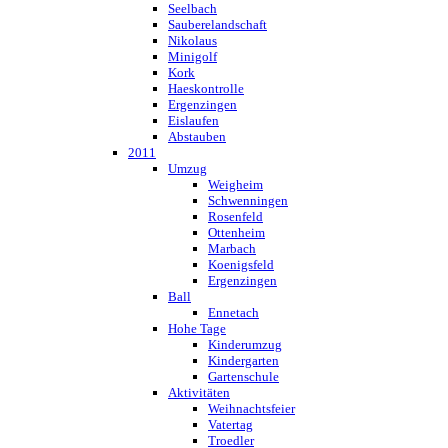
Seelbach
Sauberelandschaft
Nikolaus
Minigolf
Kork
Haeskontrolle
Ergenzingen
Eislaufen
Abstauben
2011
Umzug
Weigheim
Schwenningen
Rosenfeld
Ottenheim
Marbach
Koenigsfeld
Ergenzingen
Ball
Ennetach
Hohe Tage
Kinderumzug
Kindergarten
Gartenschule
Aktivitäten
Weihnachtsfeier
Vatertag
Troedler