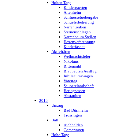
Hohen Tage
Kindergaerten
Altenheim
Schluesseluebergabe
Schuelerbefreiung
Narrentreiben
Sternenschlagen
Narrenbaum Stellen
Hexenverbrennung
Kinderfasnet
Aktivitäten
Weihnachtsfeier
Nikolaus
Rittermahl
Blaubeuren Ausflug
Jubilaeumswagen
Vatertag
Sauberelandschaft
Heringsessen
Abstauben
2015
Umzug
Bad Dürhheim
Trossingen
Ball
Aichhalden
Gomaringen
Hohe Tage