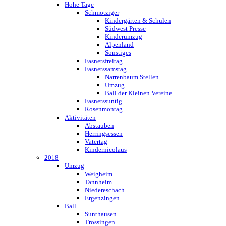
Hohe Tage
Schmotziger
Kindergärten & Schulen
Südwest Presse
Kinderumzug
Alpenland
Sonstiges
Fasnetsfreitag
Fasnetssamstag
Narrenbaum Stellen
Umzug
Ball der Kleinen Vereine
Fasnetssuntig
Rosenmontag
Aktivitäten
Abstauben
Herringsessen
Vatertag
Kindernicolaus
2018
Umzug
Weigheim
Tannheim
Niedereschach
Ergenzingen
Ball
Sunthausen
Trossingen