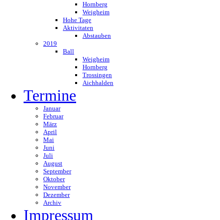
Hornberg
Weigheim
Hohe Tage
Aktivitaten
Abstauben
2019
Ball
Weigheim
Hornberg
Trossingen
Aichhalden
Termine
Januar
Februar
März
April
Mai
Juni
Juli
August
September
Oktober
November
Dezember
Archiv
Impressum