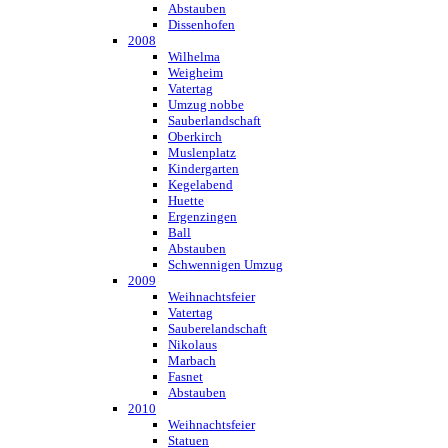
Abstauben
Dissenhofen
2008
Wilhelma
Weigheim
Vatertag
Umzug nobbe
Sauberlandschaft
Oberkirch
Muslenplatz
Kindergarten
Kegelabend
Huette
Ergenzingen
Ball
Abstauben
Schwennigen Umzug
2009
Weihnachtsfeier
Vatertag
Sauberelandschaft
Nikolaus
Marbach
Fasnet
Abstauben
2010
Weihnachtsfeier
Statuen