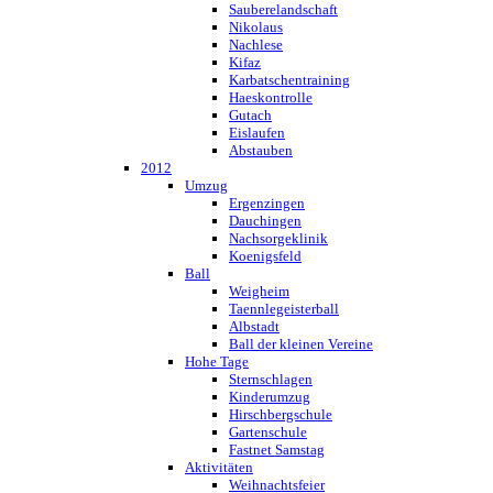
Sauberelandschaft
Nikolaus
Nachlese
Kifaz
Karbatschentraining
Haeskontrolle
Gutach
Eislaufen
Abstauben
2012
Umzug
Ergenzingen
Dauchingen
Nachsorgeklinik
Koenigsfeld
Ball
Weigheim
Taennlegeisterball
Albstadt
Ball der kleinen Vereine
Hohe Tage
Sternschlagen
Kinderumzug
Hirschbergschule
Gartenschule
Fastnet Samstag
Aktivitäten
Weihnachtsfeier