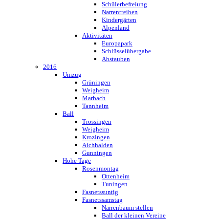
Schülerbefreiung
Narrentreiben
Kindergärten
Alpenland
Aktivitäten
Europapark
Schlüsselübergabe
Abstauben
2016
Umzug
Grüningen
Weigheim
Marbach
Tannheim
Ball
Trossingen
Weigheim
Krozingen
Aichhalden
Gunningen
Hohe Tage
Rosenmontag
Ottenheim
Tuningen
Fasnetssuntig
Fasnetssamstag
Narrenbaum stellen
Ball der kleinen Vereine