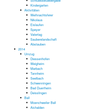
Schluesseluebergabe
Kindergarten
Aktivitäten
Weihnachtsfeier
Nikolaus
Eislaufen
Speyer
Vatertag
Sauberelandschaft
Abstauben
2014
Umzug
Diessenhofen
Weigheim
Marbach
Tannheim
Seelbach
Schwenningen
Bad Duerrheim
Deisslingen
Ball
Moenchweiler Ball
Aichalden