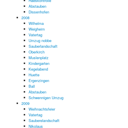
Haeskontrolle
Abstauben
Dissenhofen
2008
Wilhelma
Weigheim
Vatertag
Umzug nobbe
Sauberlandschaft
Oberkirch
Muslenplatz
Kindergarten
Kegelabend
Huette
Ergenzingen
Ball
Abstauben
Schwennigen Umzug
2009
Weihnachtsfeier
Vatertag
Sauberelandschaft
Nikolaus