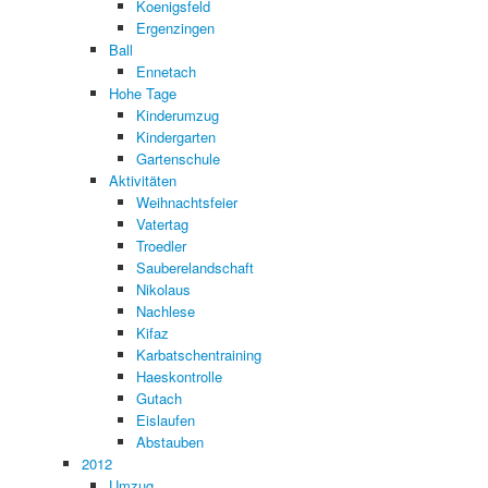
Koenigsfeld
Ergenzingen
Ball
Ennetach
Hohe Tage
Kinderumzug
Kindergarten
Gartenschule
Aktivitäten
Weihnachtsfeier
Vatertag
Troedler
Sauberelandschaft
Nikolaus
Nachlese
Kifaz
Karbatschentraining
Haeskontrolle
Gutach
Eislaufen
Abstauben
2012
Umzug