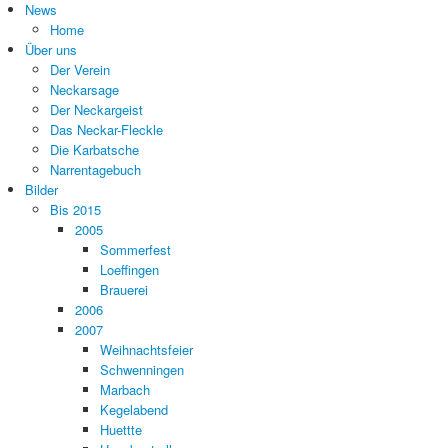
News
Home
Über uns
Der Verein
Neckarsage
Der Neckargeist
Das Neckar-Fleckle
Die Karbatsche
Narrentagebuch
Bilder
Bis 2015
2005
Sommerfest
Loeffingen
Brauerei
2006
2007
Weihnachtsfeier
Schwenningen
Marbach
Kegelabend
Huettte