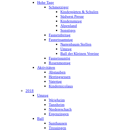
Hohe Tage
Schmotziger
Kindergärten & Schulen
Südwest Presse
Kinderumzug
Alpenland
Sonstiges
Fasnetsfreitag
Fasnetssamstag
Narrenbaum Stellen
Umzug
Ball der Kleinen Vereine
Fasnetssuntig
Rosenmontag
Aktivitäten
Abstauben
Herringsessen
Vatertag
Kindernicolaus
2018
Umzug
Weigheim
Tannheim
Niedereschach
Ergenzingen
Ball
Sunthausen
Trossingen