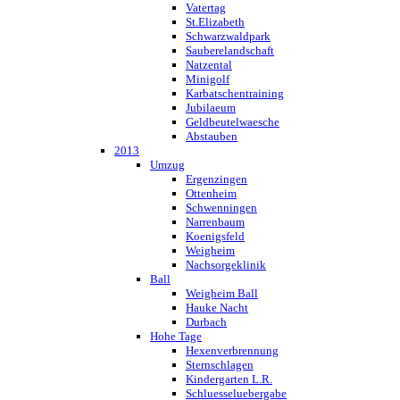
Vatertag
St.Elizabeth
Schwarzwaldpark
Sauberelandschaft
Natzental
Minigolf
Karbatschentraining
Jubilaeum
Geldbeutelwaesche
Abstauben
2013
Umzug
Ergenzingen
Ottenheim
Schwenningen
Narrenbaum
Koenigsfeld
Weigheim
Nachsorgeklinik
Ball
Weigheim Ball
Hauke Nacht
Durbach
Hohe Tage
Hexenverbrennung
Sternschlagen
Kindergarten L.R.
Schluesseluebergabe