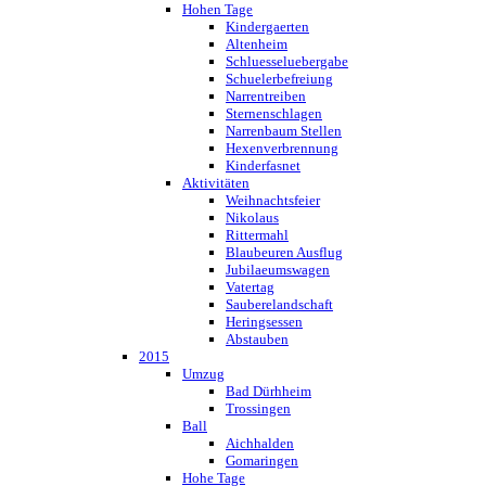
Hohen Tage
Kindergaerten
Altenheim
Schluesseluebergabe
Schuelerbefreiung
Narrentreiben
Sternenschlagen
Narrenbaum Stellen
Hexenverbrennung
Kinderfasnet
Aktivitäten
Weihnachtsfeier
Nikolaus
Rittermahl
Blaubeuren Ausflug
Jubilaeumswagen
Vatertag
Sauberelandschaft
Heringsessen
Abstauben
2015
Umzug
Bad Dürhheim
Trossingen
Ball
Aichhalden
Gomaringen
Hohe Tage