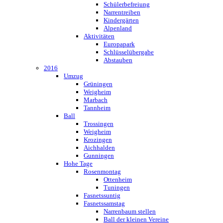
Schülerbefreiung
Narrentreiben
Kindergärten
Alpenland
Aktivitäten
Europapark
Schlüsselübergabe
Abstauben
2016
Umzug
Grüningen
Weigheim
Marbach
Tannheim
Ball
Trossingen
Weigheim
Krozingen
Aichhalden
Gunningen
Hohe Tage
Rosenmontag
Ottenheim
Tuningen
Fasnetssuntig
Fasnetssamstag
Narrenbaum stellen
Ball der kleinen Vereine