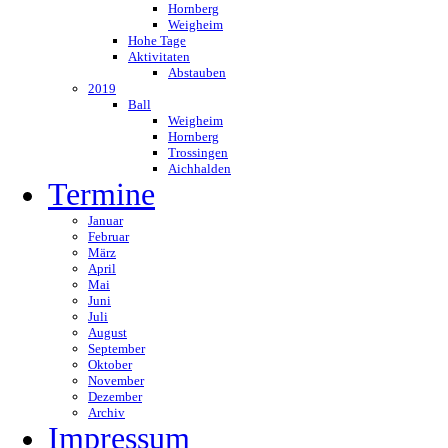
Hornberg
Weigheim
Hohe Tage
Aktivitaten
Abstauben
2019
Ball
Weigheim
Hornberg
Trossingen
Aichhalden
Termine
Januar
Februar
März
April
Mai
Juni
Juli
August
September
Oktober
November
Dezember
Archiv
Impressum