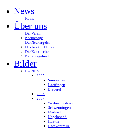
News
Home
Über uns
Der Verein
Neckarsage
Der Neckargeist
Das Neckar-Fleckle
Die Karbatsche
Narrentagebuch
Bilder
Bis 2015
2005
Sommerfest
Loeffingen
Brauerei
2006
2007
Weihnachtsfeier
Schwenningen
Marbach
Kegelabend
Huettte
Haeskontrolle