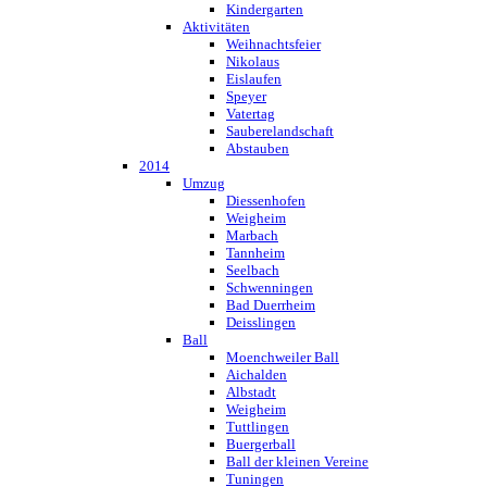
Kindergarten
Aktivitäten
Weihnachtsfeier
Nikolaus
Eislaufen
Speyer
Vatertag
Sauberelandschaft
Abstauben
2014
Umzug
Diessenhofen
Weigheim
Marbach
Tannheim
Seelbach
Schwenningen
Bad Duerrheim
Deisslingen
Ball
Moenchweiler Ball
Aichalden
Albstadt
Weigheim
Tuttlingen
Buergerball
Ball der kleinen Vereine
Tuningen