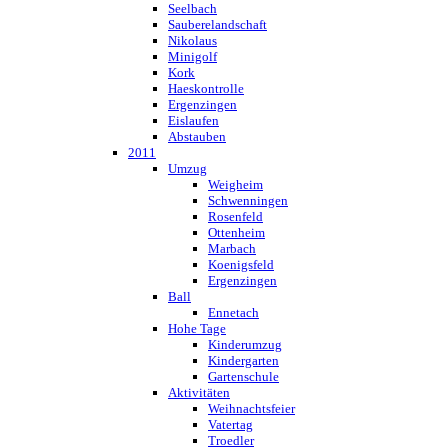
Seelbach
Sauberelandschaft
Nikolaus
Minigolf
Kork
Haeskontrolle
Ergenzingen
Eislaufen
Abstauben
2011
Umzug
Weigheim
Schwenningen
Rosenfeld
Ottenheim
Marbach
Koenigsfeld
Ergenzingen
Ball
Ennetach
Hohe Tage
Kinderumzug
Kindergarten
Gartenschule
Aktivitäten
Weihnachtsfeier
Vatertag
Troedler