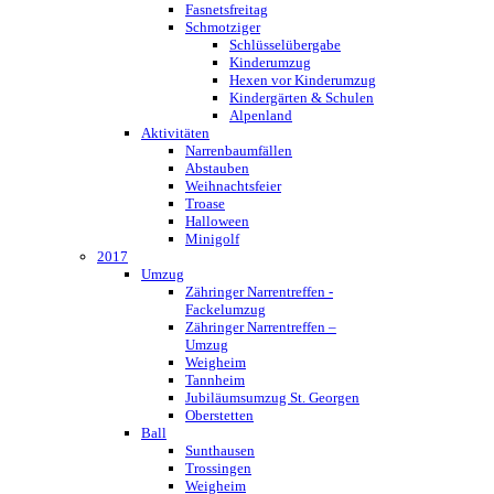
Fasnetsfreitag
Schmotziger
Schlüsselübergabe
Kinderumzug
Hexen vor Kinderumzug
Kindergärten & Schulen
Alpenland
Aktivitäten
Narrenbaumfällen
Abstauben
Weihnachtsfeier
Troase
Halloween
Minigolf
2017
Umzug
Zähringer Narrentreffen -
Fackelumzug
Zähringer Narrentreffen –
Umzug
Weigheim
Tannheim
Jubiläumsumzug St. Georgen
Oberstetten
Ball
Sunthausen
Trossingen
Weigheim