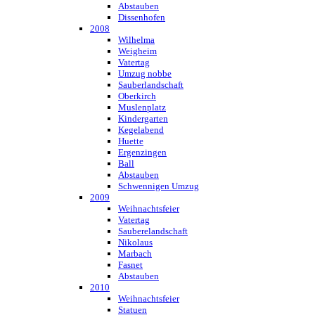
Abstauben
Dissenhofen
2008
Wilhelma
Weigheim
Vatertag
Umzug nobbe
Sauberlandschaft
Oberkirch
Muslenplatz
Kindergarten
Kegelabend
Huette
Ergenzingen
Ball
Abstauben
Schwennigen Umzug
2009
Weihnachtsfeier
Vatertag
Sauberelandschaft
Nikolaus
Marbach
Fasnet
Abstauben
2010
Weihnachtsfeier
Statuen