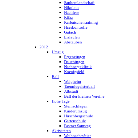
Sauberelandschaft
Nikolaus
Nachlese
Kifaz
Karbatschentraining
Haeskontrolle
Gutach
Eislaufen
Abstauben
2012
Umzug
Ergenzingen
Dauchingen
Nachsorgeklinik
Koenigsfeld
Ball
Weigheim
Taennlegeisterball
Albstadt
Ball der kleinen Vereine
Hohe Tage
Sternschlagen
Kinderumzug
Hirschbergschule
Gartenschule
Fastnet Samstag
Aktivitäten
Weihnachtsfeier