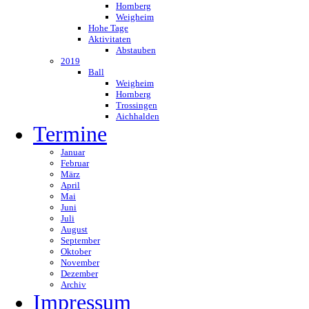
Hornberg
Weigheim
Hohe Tage
Aktivitaten
Abstauben
2019
Ball
Weigheim
Hornberg
Trossingen
Aichhalden
Termine
Januar
Februar
März
April
Mai
Juni
Juli
August
September
Oktober
November
Dezember
Archiv
Impressum