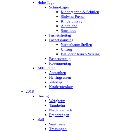
Hohe Tage
Schmotziger
Kindergärten & Schulen
Südwest Presse
Kinderumzug
Alpenland
Sonstiges
Fasnetsfreitag
Fasnetssamstag
Narrenbaum Stellen
Umzug
Ball der Kleinen Vereine
Fasnetssuntig
Rosenmontag
Aktivitäten
Abstauben
Herringsessen
Vatertag
Kindernicolaus
2018
Umzug
Weigheim
Tannheim
Niedereschach
Ergenzingen
Ball
Sunthausen
Trossingen