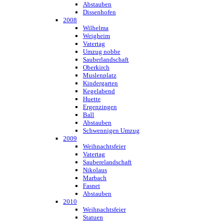
Abstauben
Dissenhofen
2008
Wilhelma
Weigheim
Vatertag
Umzug nobbe
Sauberlandschaft
Oberkirch
Muslenplatz
Kindergarten
Kegelabend
Huette
Ergenzingen
Ball
Abstauben
Schwennigen Umzug
2009
Weihnachtsfeier
Vatertag
Sauberelandschaft
Nikolaus
Marbach
Fasnet
Abstauben
2010
Weihnachtsfeier
Statuen