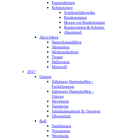
Fasnetsfreitag
Schmotziger
Schlüsselübergabe
Kinderumzug
Hexen vor Kinderumzug
Kindergärten & Schulen
Alpenland
Aktivitäten
Narrenbaumfällen
Abstauben
Weihnachtsfeier
Troase
Halloween
Minigolf
2017
Umzug
Zähringer Narrentreffen -
Fackelumzug
Zähringer Narrentreffen –
Umzug
Weigheim
Tannheim
Jubiläumsumzug St. Georgen
Oberstetten
Ball
Sunthausen
Trossingen
Weigheim