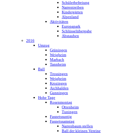
Schülerbefreiung
Narrentreiben
Kindergärten
Alpenland
Aktivitäten
Europapark
Schlüsselübergabe
Abstauben
2016
Umzug
Grüningen
Weigheim
Marbach
Tannheim
Ball
Trossingen
Weigheim
Krozingen
Aichhalden
Gunningen
Hohe Tage
Rosenmontag
Ottenheim
Tuningen
Fasnetssuntig
Fasnetssamstag
Narrenbaum stellen
Ball der kleinen Vereine