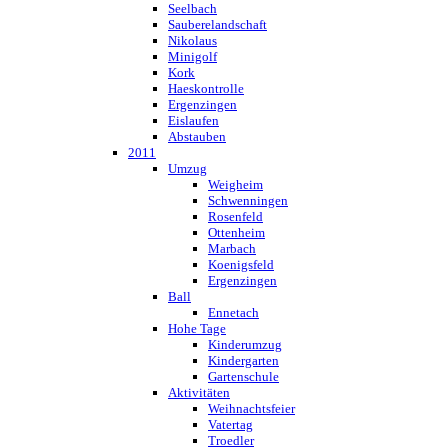
Seelbach
Sauberelandschaft
Nikolaus
Minigolf
Kork
Haeskontrolle
Ergenzingen
Eislaufen
Abstauben
2011
Umzug
Weigheim
Schwenningen
Rosenfeld
Ottenheim
Marbach
Koenigsfeld
Ergenzingen
Ball
Ennetach
Hohe Tage
Kinderumzug
Kindergarten
Gartenschule
Aktivitäten
Weihnachtsfeier
Vatertag
Troedler