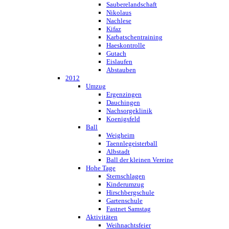
Sauberelandschaft
Nikolaus
Nachlese
Kifaz
Karbatschentraining
Haeskontrolle
Gutach
Eislaufen
Abstauben
2012
Umzug
Ergenzingen
Dauchingen
Nachsorgeklinik
Koenigsfeld
Ball
Weigheim
Taennlegeisterball
Albstadt
Ball der kleinen Vereine
Hohe Tage
Sternschlagen
Kinderumzug
Hirschbergschule
Gartenschule
Fastnet Samstag
Aktivitäten
Weihnachtsfeier