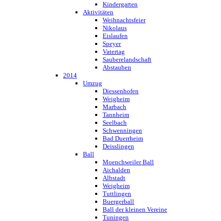
Kindergarten
Aktivitäten
Weihnachtsfeier
Nikolaus
Eislaufen
Speyer
Vatertag
Sauberelandschaft
Abstauben
2014
Umzug
Diessenhofen
Weigheim
Marbach
Tannheim
Seelbach
Schwenningen
Bad Duerrheim
Deisslingen
Ball
Moenchweiler Ball
Aichalden
Albstadt
Weigheim
Tuttlingen
Buergerball
Ball der kleinen Vereine
Tuningen