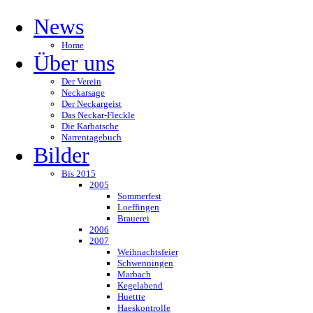
News
Home
Über uns
Der Verein
Neckarsage
Der Neckargeist
Das Neckar-Fleckle
Die Karbatsche
Narrentagebuch
Bilder
Bis 2015
2005
Sommerfest
Loeffingen
Brauerei
2006
2007
Weihnachtsfeier
Schwenningen
Marbach
Kegelabend
Huettte
Haeskontrolle