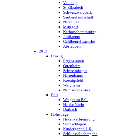
Vatertag
St.Elizabeth
Schwarzwaldpark
Sauberelandschaft
Natzental
Minigolf
Karbatschentraining
Jubilaeum
Geldbeutelwaesche
Abstauben
2013
Umzug
Ergenzingen
Ottenheim
Schwenningen
Narrenbaum
Koenigsfeld
Weigheim
Nachsorgeklinik
Ball
Weigheim Ball
Hauke Nacht
Durbach
Hohe Tage
Hexenverbrennung
Sternschlagen
Kindergarten L.R.
Schluesseluebergabe