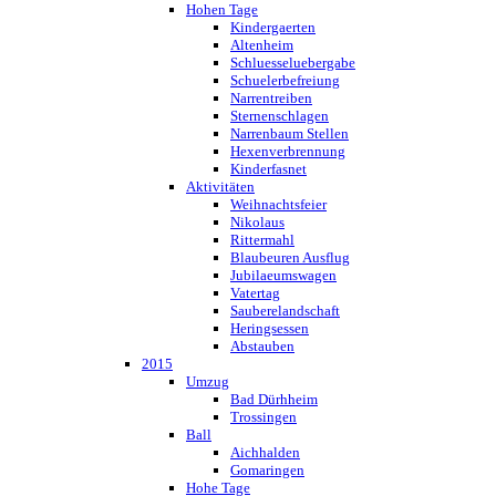
Hohen Tage
Kindergaerten
Altenheim
Schluesseluebergabe
Schuelerbefreiung
Narrentreiben
Sternenschlagen
Narrenbaum Stellen
Hexenverbrennung
Kinderfasnet
Aktivitäten
Weihnachtsfeier
Nikolaus
Rittermahl
Blaubeuren Ausflug
Jubilaeumswagen
Vatertag
Sauberelandschaft
Heringsessen
Abstauben
2015
Umzug
Bad Dürhheim
Trossingen
Ball
Aichhalden
Gomaringen
Hohe Tage