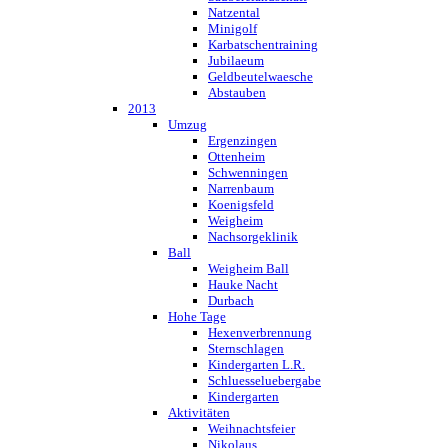
Natzental
Minigolf
Karbatschentraining
Jubilaeum
Geldbeutelwaesche
Abstauben
2013
Umzug
Ergenzingen
Ottenheim
Schwenningen
Narrenbaum
Koenigsfeld
Weigheim
Nachsorgeklinik
Ball
Weigheim Ball
Hauke Nacht
Durbach
Hohe Tage
Hexenverbrennung
Sternschlagen
Kindergarten L.R.
Schluesseluebergabe
Kindergarten
Aktivitäten
Weihnachtsfeier
Nikolaus