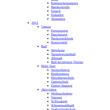
Karbatschentraining
Haeskontrolle
Gutach
Eislaufen
Abstauben
2012
Umzug
Ergenzingen
Dauchingen
Nachsorgeklinik
Koenigsfeld
Ball
Weigheim
Taennlegeisterball
Albstadt
Ball der kleinen Vereine
Hohe Tage
Sternschlagen
Kinderumzug
Hirschbergschule
Gartenschule
Fastnet Samstag
Aktivitäten
Weihnachtsfeier
Vatertag
St.Elizabeth
Schwarzwaldpark
Sauberelandschaft