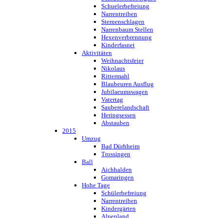
Schuelerbefreiung
Narrentreiben
Sternenschlagen
Narrenbaum Stellen
Hexenverbrennung
Kinderfasnet
Aktivitäten
Weihnachtsfeier
Nikolaus
Rittermahl
Blaubeuren Ausflug
Jubilaeumswagen
Vatertag
Sauberelandschaft
Heringsessen
Abstauben
2015
Umzug
Bad Dürhheim
Trossingen
Ball
Aichhalden
Gomaringen
Hohe Tage
Schülerbefreiung
Narrentreiben
Kindergärten
Alpenland