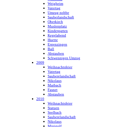
Weigheim
Vatertag
Umzug nobbe
Sauberlandschaft
Oberkirch
Muslenplatz
Kindergarten
Kegelabend
Huette
Ergenzingen
Ball
Abstauben
Schwennigen Umzug
2009
Weihnachtsfeier
Vatertag
Sauberelandschaft
Nikolaus
Marbach
Fasnet
Abstauben
2010
Weihnachtsfeier
Statuen
Seelbach
Sauberelandschaft
Nikolaus
Minigolf