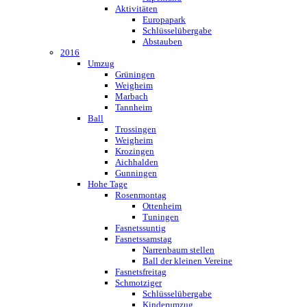
Aktivitäten
Europapark
Schlüsselübergabe
Abstauben
2016
Umzug
Grüningen
Weigheim
Marbach
Tannheim
Ball
Trossingen
Weigheim
Krozingen
Aichhalden
Gunningen
Hohe Tage
Rosenmontag
Ottenheim
Tuningen
Fasnetssuntig
Fasnetssamstag
Narrenbaum stellen
Ball der kleinen Vereine
Fasnetsfreitag
Schmotziger
Schlüsselübergabe
Kinderumzug