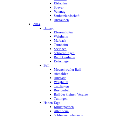
Eislaufen
Speyer
Vatertag
Sauberelandschaft
Abstauben
2014
Umzug
Diessenhofen
Weigheim
Marbach
Tannheim
Seelbach
Schwenningen
Bad Duerrheim
Deisslingen
Ball
Moenchweiler Ball
Aichalden
Albstadt
Weigheim
Tuttlingen
Buergerball
Ball der kleinen Vereine
Tuningen
Hohen Tage
Kindergaerten
Altenheim
Schluesseluebergabe