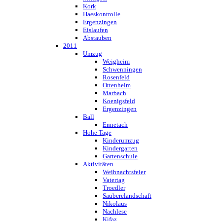
Kork
Haeskontrolle
Ergenzingen
Eislaufen
Abstauben
2011
Umzug
Weigheim
Schwenningen
Rosenfeld
Ottenheim
Marbach
Koenigsfeld
Ergenzingen
Ball
Ennetach
Hohe Tage
Kinderumzug
Kindergarten
Gartenschule
Aktivitäten
Weihnachtsfeier
Vatertag
Troedler
Sauberelandschaft
Nikolaus
Nachlese
Kifaz