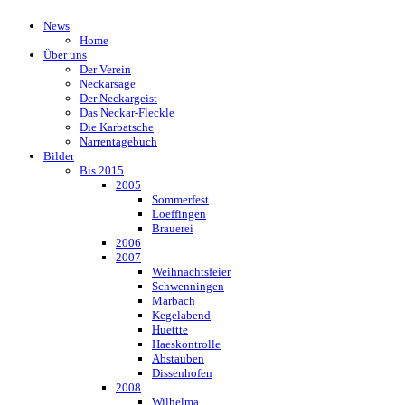
News
Home
Über uns
Der Verein
Neckarsage
Der Neckargeist
Das Neckar-Fleckle
Die Karbatsche
Narrentagebuch
Bilder
Bis 2015
2005
Sommerfest
Loeffingen
Brauerei
2006
2007
Weihnachtsfeier
Schwenningen
Marbach
Kegelabend
Huettte
Haeskontrolle
Abstauben
Dissenhofen
2008
Wilhelma