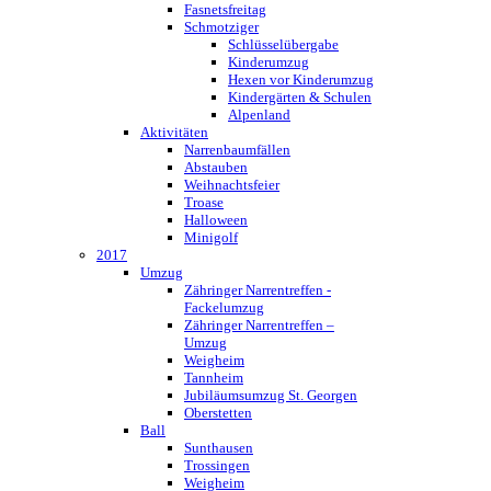
Fasnetsfreitag
Schmotziger
Schlüsselübergabe
Kinderumzug
Hexen vor Kinderumzug
Kindergärten & Schulen
Alpenland
Aktivitäten
Narrenbaumfällen
Abstauben
Weihnachtsfeier
Troase
Halloween
Minigolf
2017
Umzug
Zähringer Narrentreffen -
Fackelumzug
Zähringer Narrentreffen –
Umzug
Weigheim
Tannheim
Jubiläumsumzug St. Georgen
Oberstetten
Ball
Sunthausen
Trossingen
Weigheim