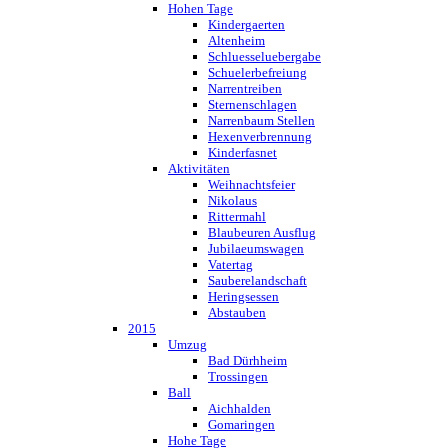
Hohen Tage
Kindergaerten
Altenheim
Schluesseluebergabe
Schuelerbefreiung
Narrentreiben
Sternenschlagen
Narrenbaum Stellen
Hexenverbrennung
Kinderfasnet
Aktivitäten
Weihnachtsfeier
Nikolaus
Rittermahl
Blaubeuren Ausflug
Jubilaeumswagen
Vatertag
Sauberelandschaft
Heringsessen
Abstauben
2015
Umzug
Bad Dürhheim
Trossingen
Ball
Aichhalden
Gomaringen
Hohe Tage