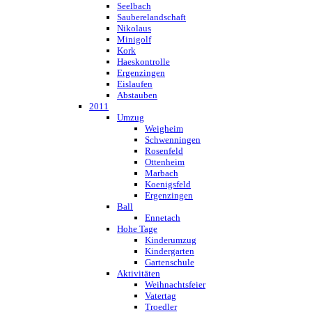
Seelbach
Sauberelandschaft
Nikolaus
Minigolf
Kork
Haeskontrolle
Ergenzingen
Eislaufen
Abstauben
2011
Umzug
Weigheim
Schwenningen
Rosenfeld
Ottenheim
Marbach
Koenigsfeld
Ergenzingen
Ball
Ennetach
Hohe Tage
Kinderumzug
Kindergarten
Gartenschule
Aktivitäten
Weihnachtsfeier
Vatertag
Troedler