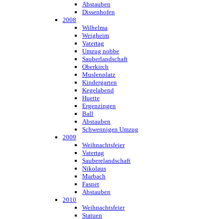
Abstauben
Dissenhofen
2008
Wilhelma
Weigheim
Vatertag
Umzug nobbe
Sauberlandschaft
Oberkirch
Muslenplatz
Kindergarten
Kegelabend
Huette
Ergenzingen
Ball
Abstauben
Schwennigen Umzug
2009
Weihnachtsfeier
Vatertag
Sauberelandschaft
Nikolaus
Marbach
Fasnet
Abstauben
2010
Weihnachtsfeier
Statuen