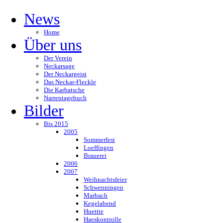
News
Home
Über uns
Der Verein
Neckarsage
Der Neckargeist
Das Neckar-Fleckle
Die Karbatsche
Narrentagebuch
Bilder
Bis 2015
2005
Sommerfest
Loeffingen
Brauerei
2006
2007
Weihnachtsfeier
Schwenningen
Marbach
Kegelabend
Huettte
Haeskontrolle