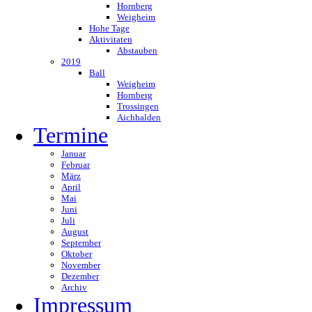
Hornberg
Weigheim
Hohe Tage
Aktivitaten
Abstauben
2019
Ball
Weigheim
Hornberg
Trossingen
Aichhalden
Termine
Januar
Februar
März
April
Mai
Juni
Juli
August
September
Oktober
November
Dezember
Archiv
Impressum