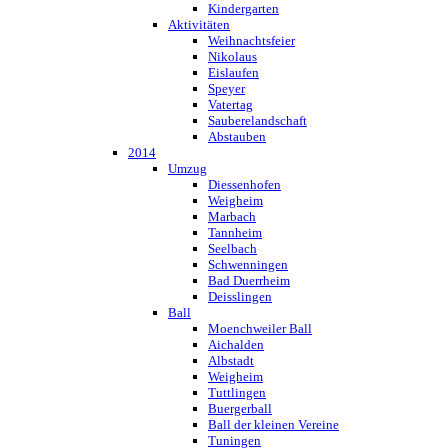
Kindergarten
Aktivitäten
Weihnachtsfeier
Nikolaus
Eislaufen
Speyer
Vatertag
Sauberelandschaft
Abstauben
2014
Umzug
Diessenhofen
Weigheim
Marbach
Tannheim
Seelbach
Schwenningen
Bad Duerrheim
Deisslingen
Ball
Moenchweiler Ball
Aichalden
Albstadt
Weigheim
Tuttlingen
Buergerball
Ball der kleinen Vereine
Tuningen