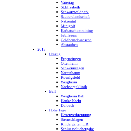
Vatertag
St.Elizabeth
Schwarzwaldpark
Sauberelandschaft
Natzental
Minigolf
Karbatschentraining
Jubilaeum
Geldbeutelwaesche
Abstauben
2013
Umzug
Ergenzingen
Ottenheim
Schwenningen
Narrenbaum
Koenigsfeld
Weigheim
Nachsorgeklinik
Ball
Weigheim Ball
Hauke Nacht
Durbach
Hohe Tage
Hexenverbrennung
Sternschlagen
Kindergarten L.R.
Schluesseluebergabe