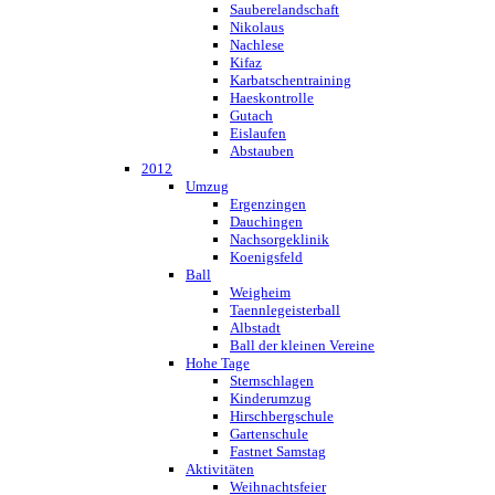
Sauberelandschaft
Nikolaus
Nachlese
Kifaz
Karbatschentraining
Haeskontrolle
Gutach
Eislaufen
Abstauben
2012
Umzug
Ergenzingen
Dauchingen
Nachsorgeklinik
Koenigsfeld
Ball
Weigheim
Taennlegeisterball
Albstadt
Ball der kleinen Vereine
Hohe Tage
Sternschlagen
Kinderumzug
Hirschbergschule
Gartenschule
Fastnet Samstag
Aktivitäten
Weihnachtsfeier