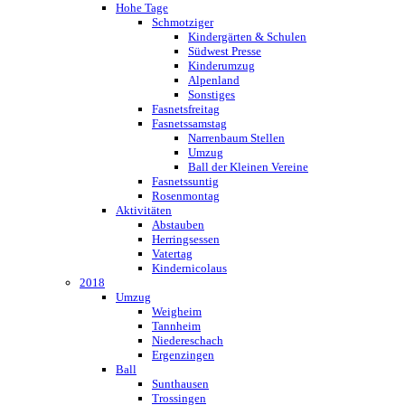
Hohe Tage
Schmotziger
Kindergärten & Schulen
Südwest Presse
Kinderumzug
Alpenland
Sonstiges
Fasnetsfreitag
Fasnetssamstag
Narrenbaum Stellen
Umzug
Ball der Kleinen Vereine
Fasnetssuntig
Rosenmontag
Aktivitäten
Abstauben
Herringsessen
Vatertag
Kindernicolaus
2018
Umzug
Weigheim
Tannheim
Niedereschach
Ergenzingen
Ball
Sunthausen
Trossingen