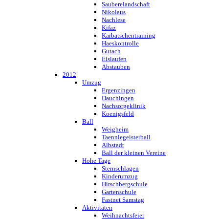
Sauberelandschaft
Nikolaus
Nachlese
Kifaz
Karbatschentraining
Haeskontrolle
Gutach
Eislaufen
Abstauben
2012
Umzug
Ergenzingen
Dauchingen
Nachsorgeklinik
Koenigsfeld
Ball
Weigheim
Taennlegeisterball
Albstadt
Ball der kleinen Vereine
Hohe Tage
Sternschlagen
Kinderumzug
Hirschbergschule
Gartenschule
Fastnet Samstag
Aktivitäten
Weihnachtsfeier