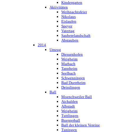
Kindergarten
Aktivitäten
Weihnachtsfeier
Nikolaus
Eislaufen
Speyer
Vatertag
Sauberelandschaft
Abstauben
2014
Umzug
Diessenhofen
Weigheim
Marbach
Tannheim
Seelbach
Schwenningen
Bad Duerrheim
Deisslingen
Ball
Moenchweiler Ball
Aichalden
Albstadt
Weigheim
Tuttlingen
Buergerball
Ball der kleinen Vereine
Tuningen