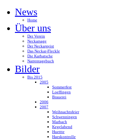
News
Home
Über uns
Der Verein
Neckarsage
Der Neckargeist
Das Neckar-Fleckle
Die Karbatsche
Narrentagebuch
Bilder
Bis 2015
2005
Sommerfest
Loeffingen
Brauerei
2006
2007
Weihnachtsfeier
Schwenningen
Marbach
Kegelabend
Huettte
Haeskontrolle