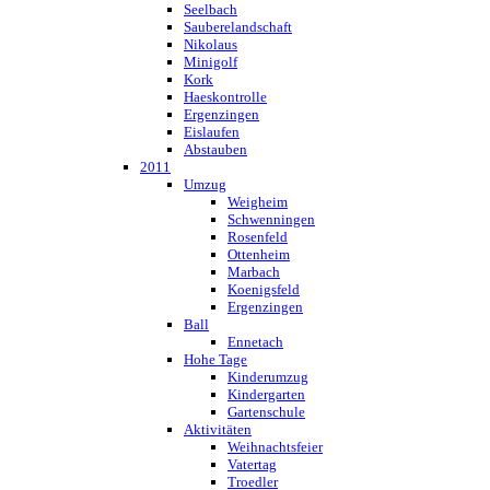
Seelbach
Sauberelandschaft
Nikolaus
Minigolf
Kork
Haeskontrolle
Ergenzingen
Eislaufen
Abstauben
2011
Umzug
Weigheim
Schwenningen
Rosenfeld
Ottenheim
Marbach
Koenigsfeld
Ergenzingen
Ball
Ennetach
Hohe Tage
Kinderumzug
Kindergarten
Gartenschule
Aktivitäten
Weihnachtsfeier
Vatertag
Troedler