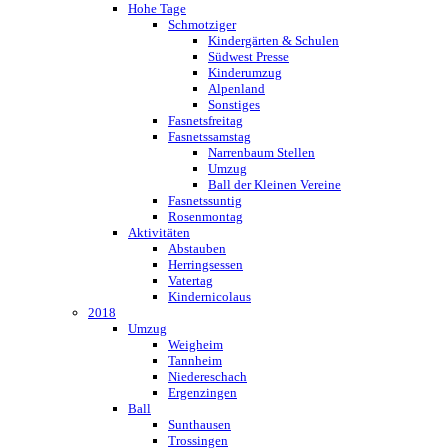
Hohe Tage
Schmotziger
Kindergärten & Schulen
Südwest Presse
Kinderumzug
Alpenland
Sonstiges
Fasnetsfreitag
Fasnetssamstag
Narrenbaum Stellen
Umzug
Ball der Kleinen Vereine
Fasnetssuntig
Rosenmontag
Aktivitäten
Abstauben
Herringsessen
Vatertag
Kindernicolaus
2018
Umzug
Weigheim
Tannheim
Niedereschach
Ergenzingen
Ball
Sunthausen
Trossingen