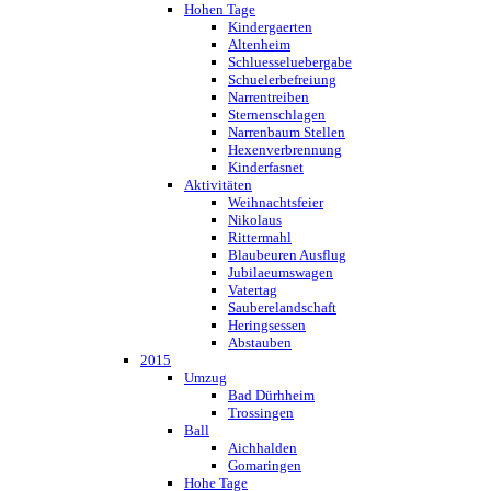
Hohen Tage
Kindergaerten
Altenheim
Schluesseluebergabe
Schuelerbefreiung
Narrentreiben
Sternenschlagen
Narrenbaum Stellen
Hexenverbrennung
Kinderfasnet
Aktivitäten
Weihnachtsfeier
Nikolaus
Rittermahl
Blaubeuren Ausflug
Jubilaeumswagen
Vatertag
Sauberelandschaft
Heringsessen
Abstauben
2015
Umzug
Bad Dürhheim
Trossingen
Ball
Aichhalden
Gomaringen
Hohe Tage