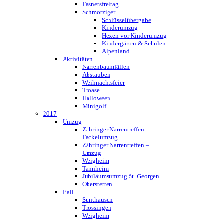
Fasnetsfreitag
Schmotziger
Schlüsselübergabe
Kinderumzug
Hexen vor Kinderumzug
Kindergärten & Schulen
Alpenland
Aktivitäten
Narrenbaumfällen
Abstauben
Weihnachtsfeier
Troase
Halloween
Minigolf
2017
Umzug
Zähringer Narrentreffen -
Fackelumzug
Zähringer Narrentreffen –
Umzug
Weigheim
Tannheim
Jubiläumsumzug St. Georgen
Oberstetten
Ball
Sunthausen
Trossingen
Weigheim