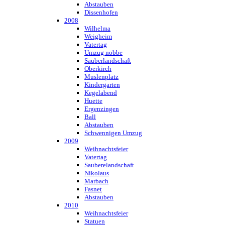
Abstauben
Dissenhofen
2008
Wilhelma
Weigheim
Vatertag
Umzug nobbe
Sauberlandschaft
Oberkirch
Muslenplatz
Kindergarten
Kegelabend
Huette
Ergenzingen
Ball
Abstauben
Schwennigen Umzug
2009
Weihnachtsfeier
Vatertag
Sauberelandschaft
Nikolaus
Marbach
Fasnet
Abstauben
2010
Weihnachtsfeier
Statuen