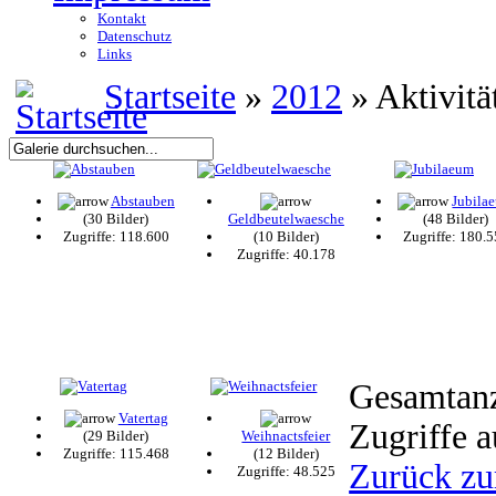
Kontakt
Datenschutz
Links
Startseite
»
2012
» Aktivitä
Abstauben
Jubila
(30 Bilder)
Geldbeutelwaesche
(48 Bilder)
Zugriffe: 118.600
(10 Bilder)
Zugriffe: 180.
Zugriffe: 40.178
Gesamtanza
Vatertag
Zugriffe a
(29 Bilder)
Weihnactsfeier
Zugriffe: 115.468
(12 Bilder)
Zurück zu
Zugriffe: 48.525