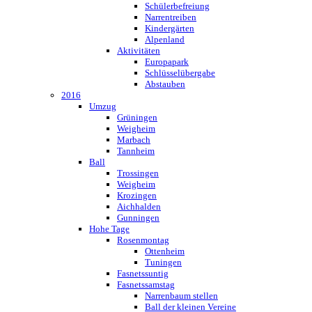
Schülerbefreiung
Narrentreiben
Kindergärten
Alpenland
Aktivitäten
Europapark
Schlüsselübergabe
Abstauben
2016
Umzug
Grüningen
Weigheim
Marbach
Tannheim
Ball
Trossingen
Weigheim
Krozingen
Aichhalden
Gunningen
Hohe Tage
Rosenmontag
Ottenheim
Tuningen
Fasnetssuntig
Fasnetssamstag
Narrenbaum stellen
Ball der kleinen Vereine