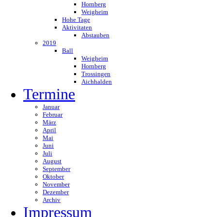
Hornberg
Weigheim
Hohe Tage
Aktivitaten
Abstauben
2019
Ball
Weigheim
Hornberg
Trossingen
Aichhalden
Termine
Januar
Februar
März
April
Mai
Juni
Juli
August
September
Oktober
November
Dezember
Archiv
Impressum