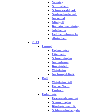
Vatertag
St.Elizabeth
Schwarzwaldpark
Sauberelandschaft
Natzental
Minigolf
Karbatschentraining
Jubilaeum
Geldbeutelwaesche
Abstauben
2013
Umzug
Ergenzingen
Ottenheim
Schwenningen
Narrenbaum
Koenigsfeld
Weigheim
Nachsorgeklinik
Ball
Weigheim Ball
Hauke Nacht
Durbach
Hohe Tage
Hexenverbrennung
Sternschlagen
Kindergarten L.R.
Schluesseluebergabe