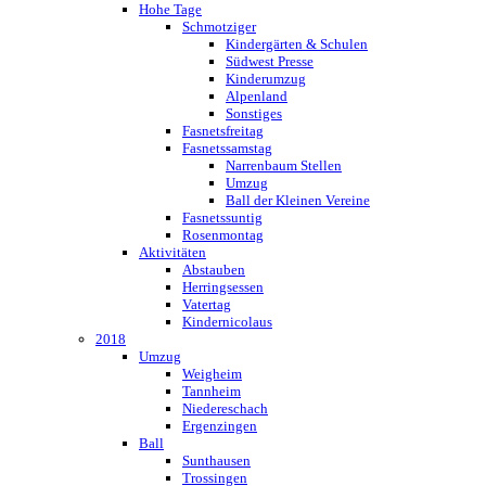
Hohe Tage
Schmotziger
Kindergärten & Schulen
Südwest Presse
Kinderumzug
Alpenland
Sonstiges
Fasnetsfreitag
Fasnetssamstag
Narrenbaum Stellen
Umzug
Ball der Kleinen Vereine
Fasnetssuntig
Rosenmontag
Aktivitäten
Abstauben
Herringsessen
Vatertag
Kindernicolaus
2018
Umzug
Weigheim
Tannheim
Niedereschach
Ergenzingen
Ball
Sunthausen
Trossingen