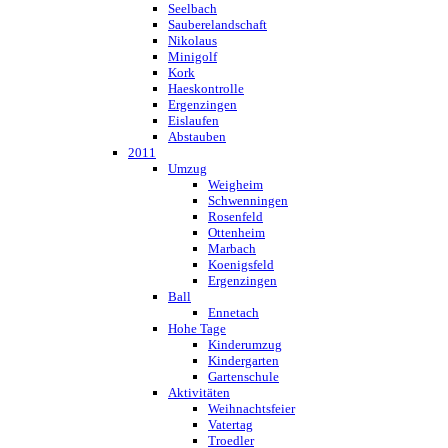
Seelbach
Sauberelandschaft
Nikolaus
Minigolf
Kork
Haeskontrolle
Ergenzingen
Eislaufen
Abstauben
2011
Umzug
Weigheim
Schwenningen
Rosenfeld
Ottenheim
Marbach
Koenigsfeld
Ergenzingen
Ball
Ennetach
Hohe Tage
Kinderumzug
Kindergarten
Gartenschule
Aktivitäten
Weihnachtsfeier
Vatertag
Troedler