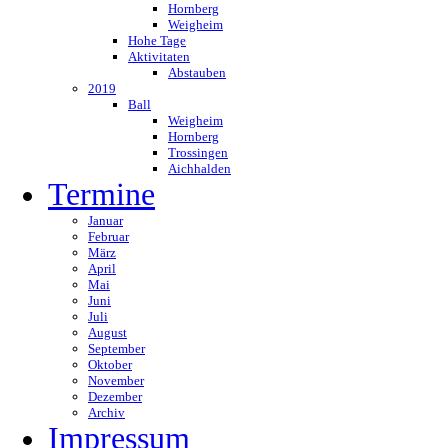
Hornberg
Weigheim
Hohe Tage
Aktivitaten
Abstauben
2019
Ball
Weigheim
Hornberg
Trossingen
Aichhalden
Termine
Januar
Februar
März
April
Mai
Juni
Juli
August
September
Oktober
November
Dezember
Archiv
Impressum