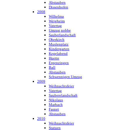
Abstauben
Dissenhofen
2008
Wilhelma
Weigheim
Vatertag
Umzug nobbe
Sauberlandschaft
Oberkirch
Muslenplatz
Kindergarten
Kegelabend
Huette
Ergenzingen
Ball
Abstauben
Schwennigen Umzug
2009
Weihnachtsfeier
Vatertag
Sauberelandschaft
Nikolaus
Marbach
Fasnet
Abstauben
2010
Weihnachtsfeier
Statuen