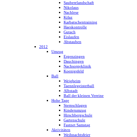
Sauberelandschaft
Nikolaus
Nachlese
Kifaz
Karbatschentraining
Haeskontrolle
Gutach
Eislaufen
Abstauben
2012
Umzug
Ergenzingen
Dauchingen
Nachsorgeklinik
Koenigsfeld
Ball
Weigheim
Taennlegeisterball
Albstadt
Ball der kleinen Vereine
Hohe Tage
Sternschlagen
Kinderumzug
Hirschbergschule
Gartenschule
Fastnet Samstag
Aktivitäten
Weihnachtsfeier