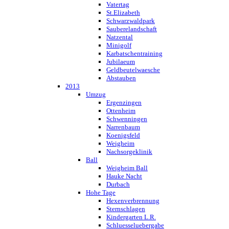
Vatertag
St.Elizabeth
Schwarzwaldpark
Sauberelandschaft
Natzental
Minigolf
Karbatschentraining
Jubilaeum
Geldbeutelwaesche
Abstauben
2013
Umzug
Ergenzingen
Ottenheim
Schwenningen
Narrenbaum
Koenigsfeld
Weigheim
Nachsorgeklinik
Ball
Weigheim Ball
Hauke Nacht
Durbach
Hohe Tage
Hexenverbrennung
Sternschlagen
Kindergarten L.R.
Schluesseluebergabe