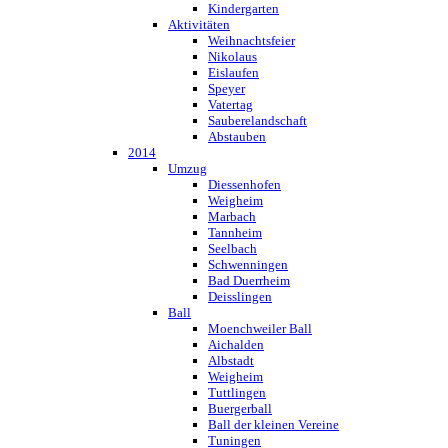
Kindergarten
Aktivitäten
Weihnachtsfeier
Nikolaus
Eislaufen
Speyer
Vatertag
Sauberelandschaft
Abstauben
2014
Umzug
Diessenhofen
Weigheim
Marbach
Tannheim
Seelbach
Schwenningen
Bad Duerrheim
Deisslingen
Ball
Moenchweiler Ball
Aichalden
Albstadt
Weigheim
Tuttlingen
Buergerball
Ball der kleinen Vereine
Tuningen