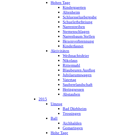
Hohen Tage
Kindergaerten
Altenheim
Schluesseluebergabe
Schuelerbefreiung
Narrentreiben
Sternenschlagen
Narrenbaum Stellen
Hexenverbrennung
Kinderfasnet
Aktivitäten
Weihnachtsfeier
Nikolaus
Rittermahl
Blaubeuren Ausflug
Jubilaeumswagen
Vatertag
Sauberelandschaft
Heringsessen
Abstauben
2015
Umzug
Bad Dürhheim
Trossingen
Ball
Aichhalden
Gomaringen
Hohe Tage