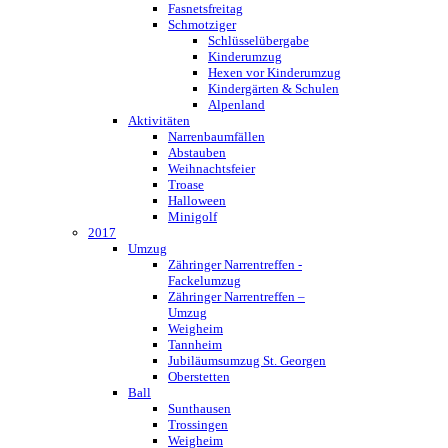
Fasnetsfreitag
Schmotziger
Schlüsselübergabe
Kinderumzug
Hexen vor Kinderumzug
Kindergärten & Schulen
Alpenland
Aktivitäten
Narrenbaumfällen
Abstauben
Weihnachtsfeier
Troase
Halloween
Minigolf
2017
Umzug
Zähringer Narrentreffen -
Fackelumzug
Zähringer Narrentreffen –
Umzug
Weigheim
Tannheim
Jubiläumsumzug St. Georgen
Oberstetten
Ball
Sunthausen
Trossingen
Weigheim