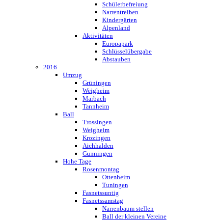
Schülerbefreiung
Narrentreiben
Kindergärten
Alpenland
Aktivitäten
Europapark
Schlüsselübergabe
Abstauben
2016
Umzug
Grüningen
Weigheim
Marbach
Tannheim
Ball
Trossingen
Weigheim
Krozingen
Aichhalden
Gunningen
Hohe Tage
Rosenmontag
Ottenheim
Tuningen
Fasnetssuntig
Fasnetssamstag
Narrenbaum stellen
Ball der kleinen Vereine