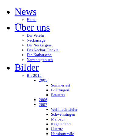
News
Home
Über uns
Der Verein
Neckarsage
Der Neckargeist
Das Neckar-Fleckle
Die Karbatsche
Narrentagebuch
Bilder
Bis 2015
2005
Sommerfest
Loeffingen
Brauerei
2006
2007
Weihnachtsfeier
Schwenningen
Marbach
Kegelabend
Huettte
Haeskontrolle