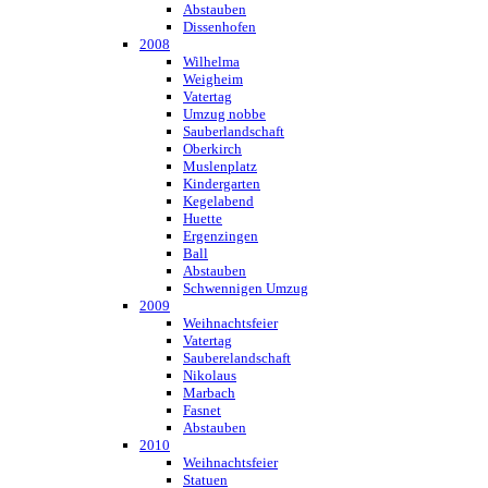
Abstauben
Dissenhofen
2008
Wilhelma
Weigheim
Vatertag
Umzug nobbe
Sauberlandschaft
Oberkirch
Muslenplatz
Kindergarten
Kegelabend
Huette
Ergenzingen
Ball
Abstauben
Schwennigen Umzug
2009
Weihnachtsfeier
Vatertag
Sauberelandschaft
Nikolaus
Marbach
Fasnet
Abstauben
2010
Weihnachtsfeier
Statuen