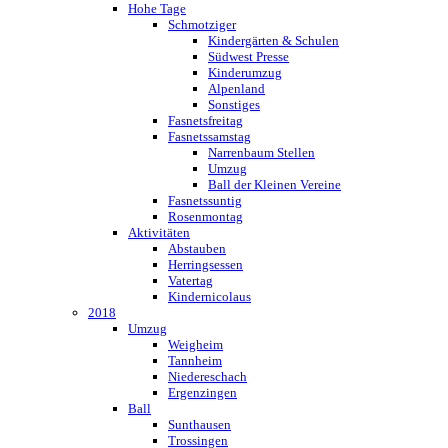
Hohe Tage
Schmotziger
Kindergärten & Schulen
Südwest Presse
Kinderumzug
Alpenland
Sonstiges
Fasnetsfreitag
Fasnetssamstag
Narrenbaum Stellen
Umzug
Ball der Kleinen Vereine
Fasnetssuntig
Rosenmontag
Aktivitäten
Abstauben
Herringsessen
Vatertag
Kindernicolaus
2018
Umzug
Weigheim
Tannheim
Niedereschach
Ergenzingen
Ball
Sunthausen
Trossingen