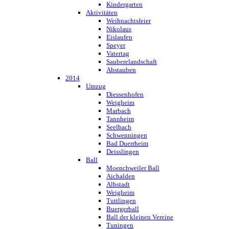
Kindergarten
Aktivitäten
Weihnachtsfeier
Nikolaus
Eislaufen
Speyer
Vatertag
Sauberelandschaft
Abstauben
2014
Umzug
Diessenhofen
Weigheim
Marbach
Tannheim
Seelbach
Schwenningen
Bad Duerrheim
Deisslingen
Ball
Moenchweiler Ball
Aichalden
Albstadt
Weigheim
Tuttlingen
Buergerball
Ball der kleinen Vereine
Tuningen