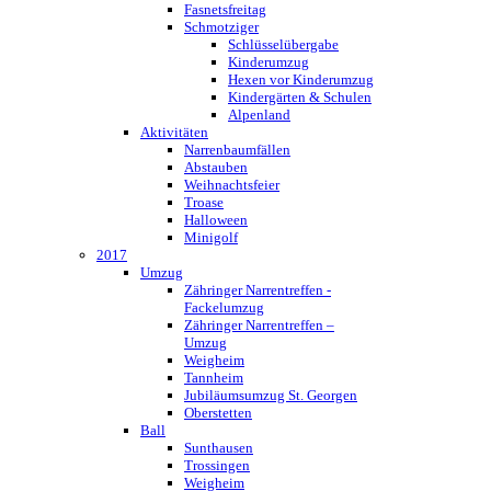
Fasnetsfreitag
Schmotziger
Schlüsselübergabe
Kinderumzug
Hexen vor Kinderumzug
Kindergärten & Schulen
Alpenland
Aktivitäten
Narrenbaumfällen
Abstauben
Weihnachtsfeier
Troase
Halloween
Minigolf
2017
Umzug
Zähringer Narrentreffen -
Fackelumzug
Zähringer Narrentreffen –
Umzug
Weigheim
Tannheim
Jubiläumsumzug St. Georgen
Oberstetten
Ball
Sunthausen
Trossingen
Weigheim