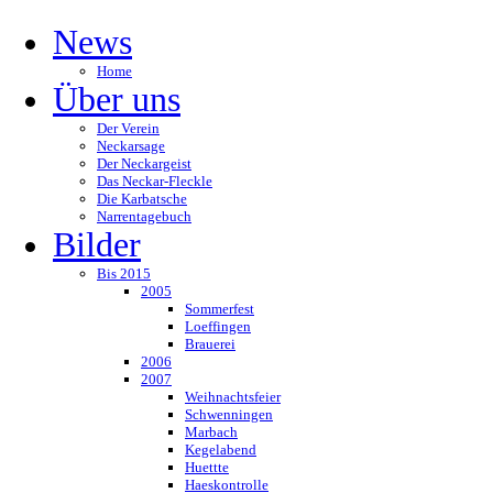
News
Home
Über uns
Der Verein
Neckarsage
Der Neckargeist
Das Neckar-Fleckle
Die Karbatsche
Narrentagebuch
Bilder
Bis 2015
2005
Sommerfest
Loeffingen
Brauerei
2006
2007
Weihnachtsfeier
Schwenningen
Marbach
Kegelabend
Huettte
Haeskontrolle