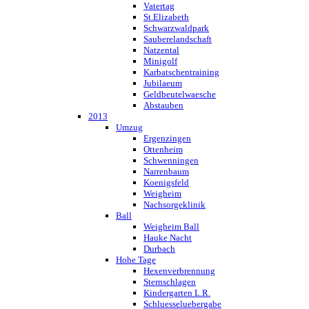
Vatertag
St.Elizabeth
Schwarzwaldpark
Sauberelandschaft
Natzental
Minigolf
Karbatschentraining
Jubilaeum
Geldbeutelwaesche
Abstauben
2013
Umzug
Ergenzingen
Ottenheim
Schwenningen
Narrenbaum
Koenigsfeld
Weigheim
Nachsorgeklinik
Ball
Weigheim Ball
Hauke Nacht
Durbach
Hohe Tage
Hexenverbrennung
Sternschlagen
Kindergarten L.R.
Schluesseluebergabe