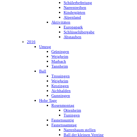
Schülerbefreiung
Narrentreiben
Kindergärten
Alpenland
Aktivitäten
Europapark
Schlüsselübergabe
Abstauben
2016
Umzug
Grüningen
Weigheim
Marbach
Tannheim
Ball
Trossingen
Weigheim
Krozingen
Aichhalden
Gunningen
Hohe Tage
Rosenmontag
Ottenheim
Tuningen
Fasnetssuntig
Fasnetssamstag
Narrenbaum stellen
Ball der kleinen Vereine