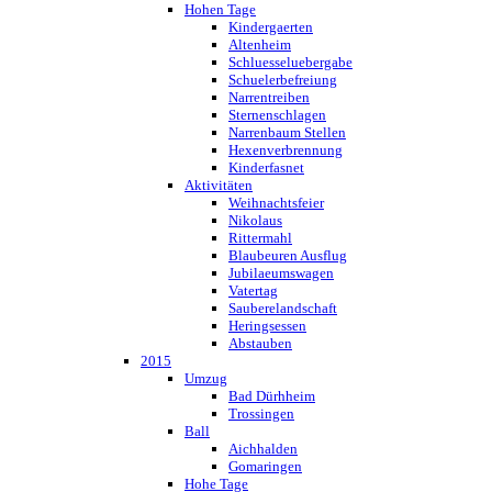
Hohen Tage
Kindergaerten
Altenheim
Schluesseluebergabe
Schuelerbefreiung
Narrentreiben
Sternenschlagen
Narrenbaum Stellen
Hexenverbrennung
Kinderfasnet
Aktivitäten
Weihnachtsfeier
Nikolaus
Rittermahl
Blaubeuren Ausflug
Jubilaeumswagen
Vatertag
Sauberelandschaft
Heringsessen
Abstauben
2015
Umzug
Bad Dürhheim
Trossingen
Ball
Aichhalden
Gomaringen
Hohe Tage