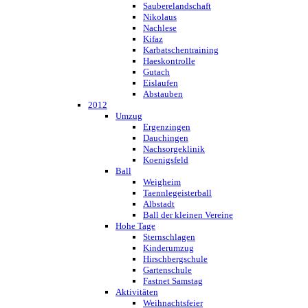
Sauberelandschaft
Nikolaus
Nachlese
Kifaz
Karbatschentraining
Haeskontrolle
Gutach
Eislaufen
Abstauben
2012
Umzug
Ergenzingen
Dauchingen
Nachsorgeklinik
Koenigsfeld
Ball
Weigheim
Taennlegeisterball
Albstadt
Ball der kleinen Vereine
Hohe Tage
Sternschlagen
Kinderumzug
Hirschbergschule
Gartenschule
Fastnet Samstag
Aktivitäten
Weihnachtsfeier