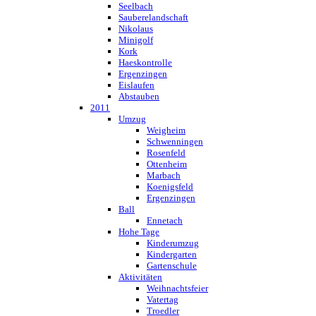
Seelbach
Sauberelandschaft
Nikolaus
Minigolf
Kork
Haeskontrolle
Ergenzingen
Eislaufen
Abstauben
2011
Umzug
Weigheim
Schwenningen
Rosenfeld
Ottenheim
Marbach
Koenigsfeld
Ergenzingen
Ball
Ennetach
Hohe Tage
Kinderumzug
Kindergarten
Gartenschule
Aktivitäten
Weihnachtsfeier
Vatertag
Troedler