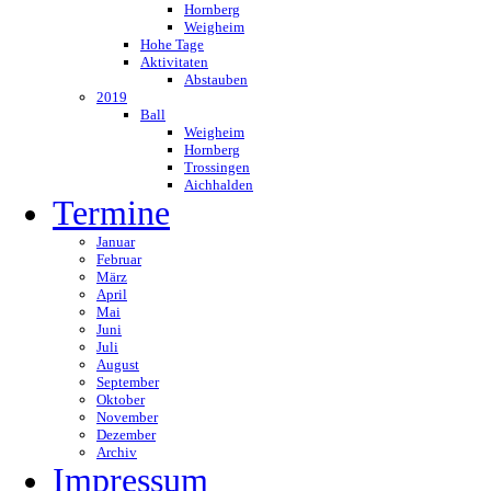
Hornberg
Weigheim
Hohe Tage
Aktivitaten
Abstauben
2019
Ball
Weigheim
Hornberg
Trossingen
Aichhalden
Termine
Januar
Februar
März
April
Mai
Juni
Juli
August
September
Oktober
November
Dezember
Archiv
Impressum