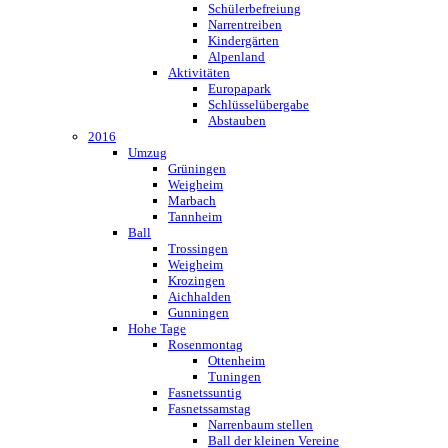
Schülerbefreiung
Narrentreiben
Kindergärten
Alpenland
Aktivitäten
Europapark
Schlüsselübergabe
Abstauben
2016
Umzug
Grüningen
Weigheim
Marbach
Tannheim
Ball
Trossingen
Weigheim
Krozingen
Aichhalden
Gunningen
Hohe Tage
Rosenmontag
Ottenheim
Tuningen
Fasnetssuntig
Fasnetssamstag
Narrenbaum stellen
Ball der kleinen Vereine