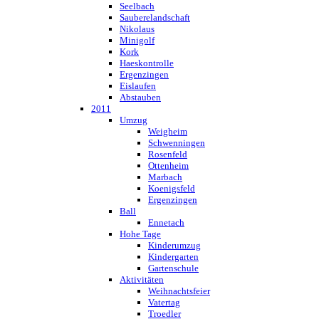
Seelbach
Sauberelandschaft
Nikolaus
Minigolf
Kork
Haeskontrolle
Ergenzingen
Eislaufen
Abstauben
2011
Umzug
Weigheim
Schwenningen
Rosenfeld
Ottenheim
Marbach
Koenigsfeld
Ergenzingen
Ball
Ennetach
Hohe Tage
Kinderumzug
Kindergarten
Gartenschule
Aktivitäten
Weihnachtsfeier
Vatertag
Troedler