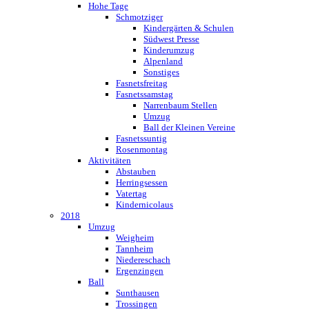
Hohe Tage
Schmotziger
Kindergärten & Schulen
Südwest Presse
Kinderumzug
Alpenland
Sonstiges
Fasnetsfreitag
Fasnetssamstag
Narrenbaum Stellen
Umzug
Ball der Kleinen Vereine
Fasnetssuntig
Rosenmontag
Aktivitäten
Abstauben
Herringsessen
Vatertag
Kindernicolaus
2018
Umzug
Weigheim
Tannheim
Niedereschach
Ergenzingen
Ball
Sunthausen
Trossingen