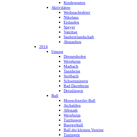
Kindergarten
Aktivitäten
Weihnachtsfeier
Nikolaus
Eislaufen
Speyer
Vatertag
Sauberelandschaft
Abstauben
2014
Umzug
Diessenhofen
Weigheim
Marbach
Tannheim
Seelbach
Schwenningen
Bad Duerrheim
Deisslingen
Ball
Moenchweiler Ball
Aichalden
Albstadt
Weigheim
Tuttlingen
Buergerball
Ball der kleinen Vereine
Tuningen