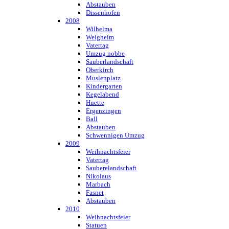
Abstauben
Dissenhofen
2008
Wilhelma
Weigheim
Vatertag
Umzug nobbe
Sauberlandschaft
Oberkirch
Muslenplatz
Kindergarten
Kegelabend
Huette
Ergenzingen
Ball
Abstauben
Schwennigen Umzug
2009
Weihnachtsfeier
Vatertag
Sauberelandschaft
Nikolaus
Marbach
Fasnet
Abstauben
2010
Weihnachtsfeier
Statuen