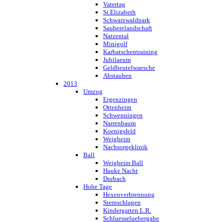
Vatertag
St.Elizabeth
Schwarzwaldpark
Sauberelandschaft
Natzental
Minigolf
Karbatschentraining
Jubilaeum
Geldbeutelwaesche
Abstauben
2013
Umzug
Ergenzingen
Ottenheim
Schwenningen
Narrenbaum
Koenigsfeld
Weigheim
Nachsorgeklinik
Ball
Weigheim Ball
Hauke Nacht
Durbach
Hohe Tage
Hexenverbrennung
Sternschlagen
Kindergarten L.R.
Schluesseluebergabe