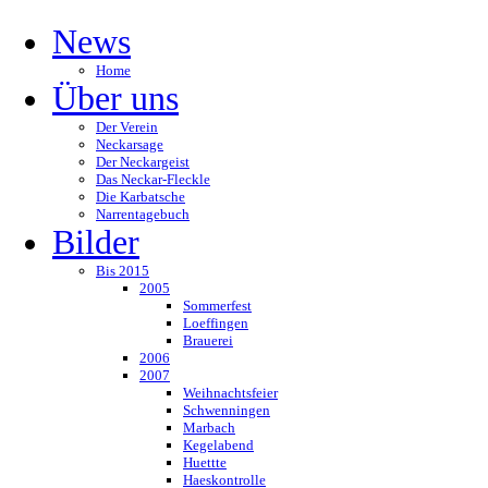
News
Home
Über uns
Der Verein
Neckarsage
Der Neckargeist
Das Neckar-Fleckle
Die Karbatsche
Narrentagebuch
Bilder
Bis 2015
2005
Sommerfest
Loeffingen
Brauerei
2006
2007
Weihnachtsfeier
Schwenningen
Marbach
Kegelabend
Huettte
Haeskontrolle