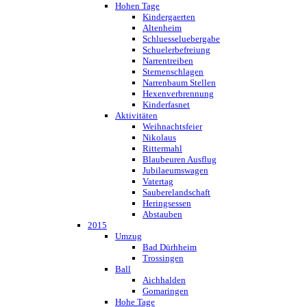
Hohen Tage
Kindergaerten
Altenheim
Schluesseluebergabe
Schuelerbefreiung
Narrentreiben
Sternenschlagen
Narrenbaum Stellen
Hexenverbrennung
Kinderfasnet
Aktivitäten
Weihnachtsfeier
Nikolaus
Rittermahl
Blaubeuren Ausflug
Jubilaeumswagen
Vatertag
Sauberelandschaft
Heringsessen
Abstauben
2015
Umzug
Bad Dürhheim
Trossingen
Ball
Aichhalden
Gomaringen
Hohe Tage