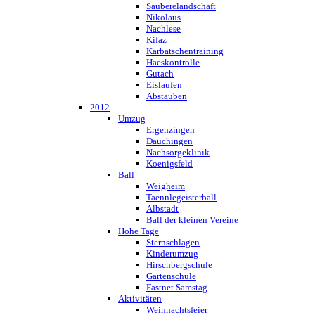
Sauberelandschaft
Nikolaus
Nachlese
Kifaz
Karbatschentraining
Haeskontrolle
Gutach
Eislaufen
Abstauben
2012
Umzug
Ergenzingen
Dauchingen
Nachsorgeklinik
Koenigsfeld
Ball
Weigheim
Taennlegeisterball
Albstadt
Ball der kleinen Vereine
Hohe Tage
Sternschlagen
Kinderumzug
Hirschbergschule
Gartenschule
Fastnet Samstag
Aktivitäten
Weihnachtsfeier