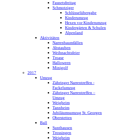
Fasnetsfreitag
Schmotziger
Schlüsselübergabe
Kinderumzug
Hexen vor Kinderumzug
Kindergärten & Schulen
Alpenland
Aktivitäten
Narrenbaumfällen
Abstauben
Weihnachtsfeier
Troase
Halloween
Minigolf
2017
Umzug
Zähringer Narrentreffen -
Fackelumzug
Zähringer Narrentreffen –
Umzug
Weigheim
Tannheim
Jubiläumsumzug St. Georgen
Oberstetten
Ball
Sunthausen
Trossingen
Weigheim