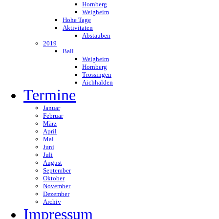
Hornberg
Weigheim
Hohe Tage
Aktivitaten
Abstauben
2019
Ball
Weigheim
Hornberg
Trossingen
Aichhalden
Termine
Januar
Februar
März
April
Mai
Juni
Juli
August
September
Oktober
November
Dezember
Archiv
Impressum