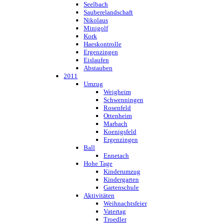
Seelbach
Sauberelandschaft
Nikolaus
Minigolf
Kork
Haeskontrolle
Ergenzingen
Eislaufen
Abstauben
2011
Umzug
Weigheim
Schwenningen
Rosenfeld
Ottenheim
Marbach
Koenigsfeld
Ergenzingen
Ball
Ennetach
Hohe Tage
Kinderumzug
Kindergarten
Gartenschule
Aktivitäten
Weihnachtsfeier
Vatertag
Troedler