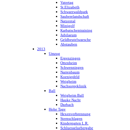
Vatertag
St.Elizabeth
Schwarzwaldpark
Sauberelandschaft
Natzental
Minigolf
Karbatschentraining
Jubilaeum
Geldbeutelwaesche
Abstauben
2013
Umzug
Ergenzingen
Ottenheim
Schwenningen
Narrenbaum
Koenigsfeld
Weigheim
Nachsorgeklinik
Ball
Weigheim Ball
Hauke Nacht
Durbach
Hohe Tage
Hexenverbrennung
Sternschlagen
Kindergarten L.R.
Schluesseluebergabe