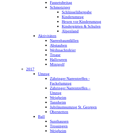
Fasnetsfreitag
Schmotziger
Schlüsselübergabe
Kinderumzug
Hexen vor Kinderumzug
Kindergärten & Schulen
Alpenland
Aktivitäten
Narrenbaumfällen
Abstauben
Weihnachtsfeier
Troase
Halloween
Minigolf
2017
Umzug
Zähringer Narrentreffen -
Fackelumzug
Zähringer Narrentreffen –
Umzug
Weigheim
Tannheim
Jubiläumsumzug St. Georgen
Oberstetten
Ball
Sunthausen
Trossingen
Weigheim