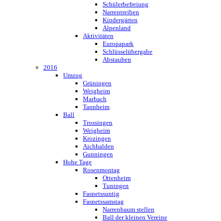
Schülerbefreiung
Narrentreiben
Kindergärten
Alpenland
Aktivitäten
Europapark
Schlüsselübergabe
Abstauben
2016
Umzug
Grüningen
Weigheim
Marbach
Tannheim
Ball
Trossingen
Weigheim
Krozingen
Aichhalden
Gunningen
Hohe Tage
Rosenmontag
Ottenheim
Tuningen
Fasnetssuntig
Fasnetssamstag
Narrenbaum stellen
Ball der kleinen Vereine