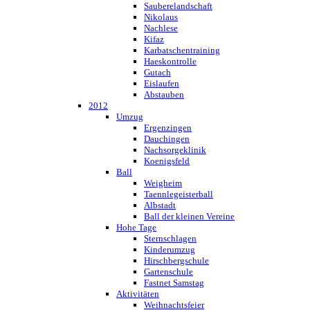
Sauberelandschaft
Nikolaus
Nachlese
Kifaz
Karbatschentraining
Haeskontrolle
Gutach
Eislaufen
Abstauben
2012
Umzug
Ergenzingen
Dauchingen
Nachsorgeklinik
Koenigsfeld
Ball
Weigheim
Taennlegeisterball
Albstadt
Ball der kleinen Vereine
Hohe Tage
Sternschlagen
Kinderumzug
Hirschbergschule
Gartenschule
Fastnet Samstag
Aktivitäten
Weihnachtsfeier