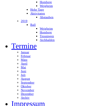
Hornberg
Weigheim
Hohe Tage
Aktivitaten
Abstauben
2019
Ball
Weigheim
Hornberg
Trossingen
Aichhalden
Termine
Januar
Februar
März
April
Mai
Juni
Juli
August
September
Oktober
November
Dezember
Archiv
Impressum