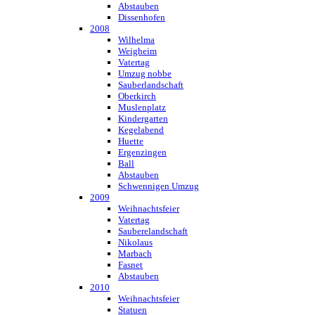
Abstauben
Dissenhofen
2008
Wilhelma
Weigheim
Vatertag
Umzug nobbe
Sauberlandschaft
Oberkirch
Muslenplatz
Kindergarten
Kegelabend
Huette
Ergenzingen
Ball
Abstauben
Schwennigen Umzug
2009
Weihnachtsfeier
Vatertag
Sauberelandschaft
Nikolaus
Marbach
Fasnet
Abstauben
2010
Weihnachtsfeier
Statuen