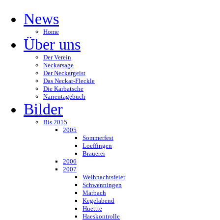
News
Home
Über uns
Der Verein
Neckarsage
Der Neckargeist
Das Neckar-Fleckle
Die Karbatsche
Narrentagebuch
Bilder
Bis 2015
2005
Sommerfest
Loeffingen
Brauerei
2006
2007
Weihnachtsfeier
Schwenningen
Marbach
Kegelabend
Huettte
Haeskontrolle