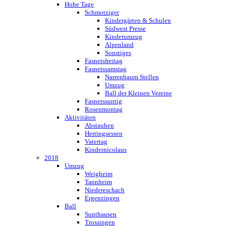
Hohe Tage
Schmotziger
Kindergärten & Schulen
Südwest Presse
Kinderumzug
Alpenland
Sonstiges
Fasnetsfreitag
Fasnetssamstag
Narrenbaum Stellen
Umzug
Ball der Kleinen Vereine
Fasnetssuntig
Rosenmontag
Aktivitäten
Abstauben
Herringsessen
Vatertag
Kindernicolaus
2018
Umzug
Weigheim
Tannheim
Niedereschach
Ergenzingen
Ball
Sunthausen
Trossingen