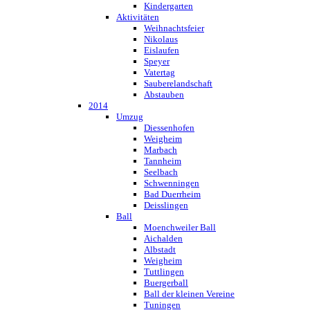
Kindergarten
Aktivitäten
Weihnachtsfeier
Nikolaus
Eislaufen
Speyer
Vatertag
Sauberelandschaft
Abstauben
2014
Umzug
Diessenhofen
Weigheim
Marbach
Tannheim
Seelbach
Schwenningen
Bad Duerrheim
Deisslingen
Ball
Moenchweiler Ball
Aichalden
Albstadt
Weigheim
Tuttlingen
Buergerball
Ball der kleinen Vereine
Tuningen