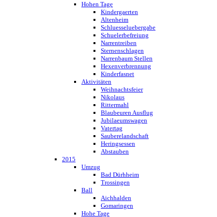
Hohen Tage
Kindergaerten
Altenheim
Schluesseluebergabe
Schuelerbefreiung
Narrentreiben
Sternenschlagen
Narrenbaum Stellen
Hexenverbrennung
Kinderfasnet
Aktivitäten
Weihnachtsfeier
Nikolaus
Rittermahl
Blaubeuren Ausflug
Jubilaeumswagen
Vatertag
Sauberelandschaft
Heringsessen
Abstauben
2015
Umzug
Bad Dürhheim
Trossingen
Ball
Aichhalden
Gomaringen
Hohe Tage