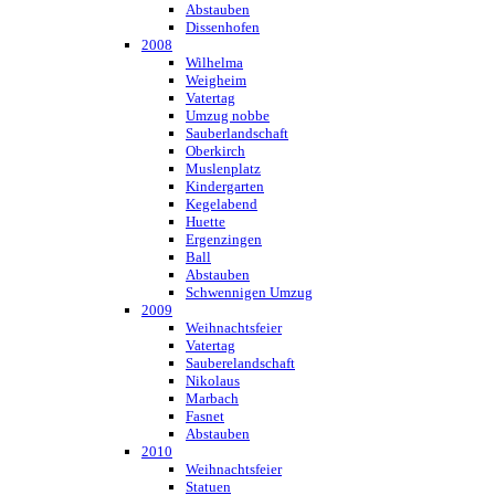
Abstauben
Dissenhofen
2008
Wilhelma
Weigheim
Vatertag
Umzug nobbe
Sauberlandschaft
Oberkirch
Muslenplatz
Kindergarten
Kegelabend
Huette
Ergenzingen
Ball
Abstauben
Schwennigen Umzug
2009
Weihnachtsfeier
Vatertag
Sauberelandschaft
Nikolaus
Marbach
Fasnet
Abstauben
2010
Weihnachtsfeier
Statuen