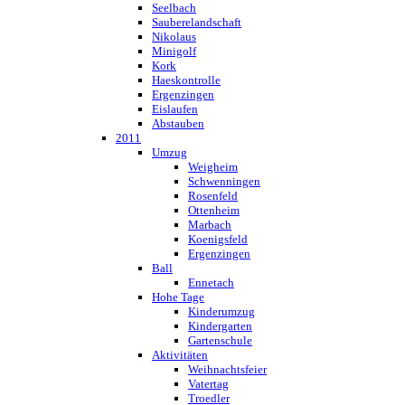
Seelbach
Sauberelandschaft
Nikolaus
Minigolf
Kork
Haeskontrolle
Ergenzingen
Eislaufen
Abstauben
2011
Umzug
Weigheim
Schwenningen
Rosenfeld
Ottenheim
Marbach
Koenigsfeld
Ergenzingen
Ball
Ennetach
Hohe Tage
Kinderumzug
Kindergarten
Gartenschule
Aktivitäten
Weihnachtsfeier
Vatertag
Troedler