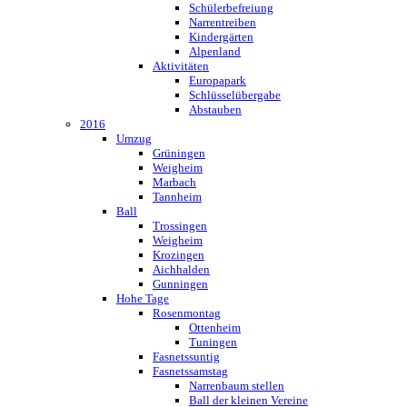
Schülerbefreiung
Narrentreiben
Kindergärten
Alpenland
Aktivitäten
Europapark
Schlüsselübergabe
Abstauben
2016
Umzug
Grüningen
Weigheim
Marbach
Tannheim
Ball
Trossingen
Weigheim
Krozingen
Aichhalden
Gunningen
Hohe Tage
Rosenmontag
Ottenheim
Tuningen
Fasnetssuntig
Fasnetssamstag
Narrenbaum stellen
Ball der kleinen Vereine