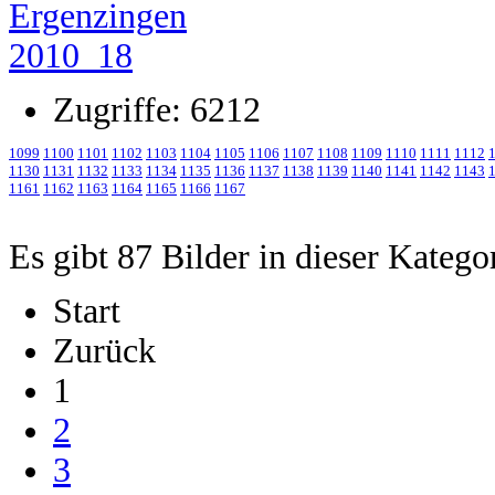
Zugriffe: 6212
1099
1100
1101
1102
1103
1104
1105
1106
1107
1108
1109
1110
1111
1112
1130
1131
1132
1133
1134
1135
1136
1137
1138
1139
1140
1141
1142
1143
1161
1162
1163
1164
1165
1166
1167
Es gibt 87 Bilder in dieser Katego
Start
Zurück
1
2
3