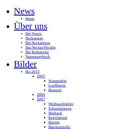
News
Home
Über uns
Der Verein
Neckarsage
Der Neckargeist
Das Neckar-Fleckle
Die Karbatsche
Narrentagebuch
Bilder
Bis 2015
2005
Sommerfest
Loeffingen
Brauerei
2006
2007
Weihnachtsfeier
Schwenningen
Marbach
Kegelabend
Huettte
Haeskontrolle