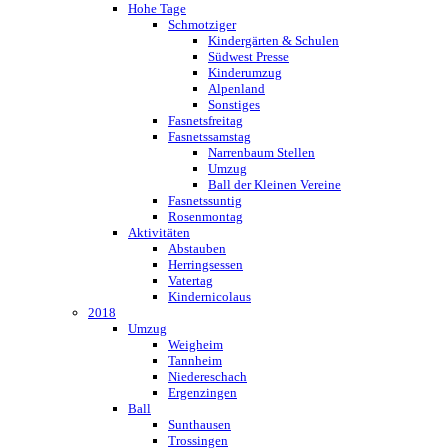
Hohe Tage
Schmotziger
Kindergärten & Schulen
Südwest Presse
Kinderumzug
Alpenland
Sonstiges
Fasnetsfreitag
Fasnetssamstag
Narrenbaum Stellen
Umzug
Ball der Kleinen Vereine
Fasnetssuntig
Rosenmontag
Aktivitäten
Abstauben
Herringsessen
Vatertag
Kindernicolaus
2018
Umzug
Weigheim
Tannheim
Niedereschach
Ergenzingen
Ball
Sunthausen
Trossingen