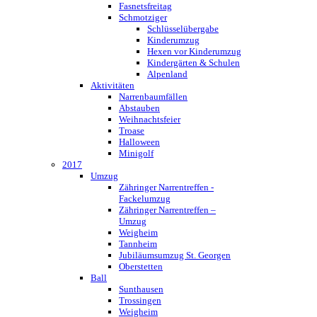
Fasnetsfreitag
Schmotziger
Schlüsselübergabe
Kinderumzug
Hexen vor Kinderumzug
Kindergärten & Schulen
Alpenland
Aktivitäten
Narrenbaumfällen
Abstauben
Weihnachtsfeier
Troase
Halloween
Minigolf
2017
Umzug
Zähringer Narrentreffen -
Fackelumzug
Zähringer Narrentreffen –
Umzug
Weigheim
Tannheim
Jubiläumsumzug St. Georgen
Oberstetten
Ball
Sunthausen
Trossingen
Weigheim