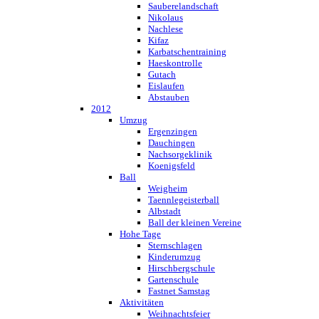
Sauberelandschaft
Nikolaus
Nachlese
Kifaz
Karbatschentraining
Haeskontrolle
Gutach
Eislaufen
Abstauben
2012
Umzug
Ergenzingen
Dauchingen
Nachsorgeklinik
Koenigsfeld
Ball
Weigheim
Taennlegeisterball
Albstadt
Ball der kleinen Vereine
Hohe Tage
Sternschlagen
Kinderumzug
Hirschbergschule
Gartenschule
Fastnet Samstag
Aktivitäten
Weihnachtsfeier