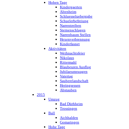
Hohen Tage
Kindergaerten
Altenheim
Schluesseluebergabe
Schuelerbefreiung
Narrentreiben
Sternenschlagen
Narrenbaum Stellen
Hexenverbrennung
Kinderfasnet
Aktivitäten
Weihnachtsfeier
Nikolaus
Rittermahl
Blaubeuren Ausflug
Jubilaeumswagen
Vatertag
Sauberelandschaft
Heringsessen
Abstauben
2015
Umzug
Bad Dürhheim
Trossingen
Ball
Aichhalden
Gomaringen
Hohe Tage