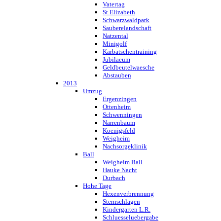
Vatertag
St.Elizabeth
Schwarzwaldpark
Sauberelandschaft
Natzental
Minigolf
Karbatschentraining
Jubilaeum
Geldbeutelwaesche
Abstauben
2013
Umzug
Ergenzingen
Ottenheim
Schwenningen
Narrenbaum
Koenigsfeld
Weigheim
Nachsorgeklinik
Ball
Weigheim Ball
Hauke Nacht
Durbach
Hohe Tage
Hexenverbrennung
Sternschlagen
Kindergarten L.R.
Schluesseluebergabe