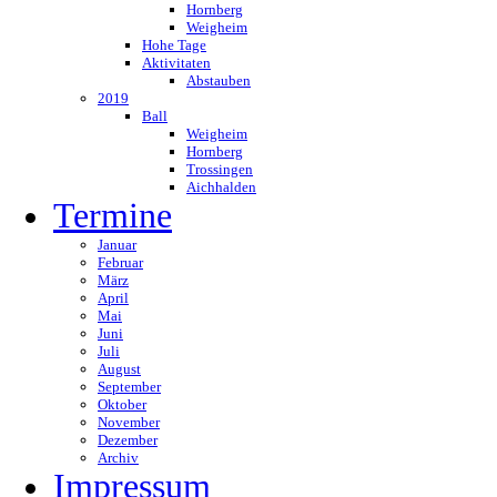
Hornberg
Weigheim
Hohe Tage
Aktivitaten
Abstauben
2019
Ball
Weigheim
Hornberg
Trossingen
Aichhalden
Termine
Januar
Februar
März
April
Mai
Juni
Juli
August
September
Oktober
November
Dezember
Archiv
Impressum