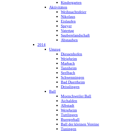
Kindergarten
Aktivitäten
Weihnachtsfeier
Nikolaus
Eislaufen
Speyer
Vatertag
Sauberelandschaft
Abstauben
2014
Umzug
Diessenhofen
Weigheim
Marbach
Tannheim
Seelbach
Schwenningen
Bad Duerrheim
Deisslingen
Ball
Moenchweiler Ball
Aichalden
Albstadt
Weigheim
Tuttlingen
Buergerball
Ball der kleinen Vereine
Tuningen